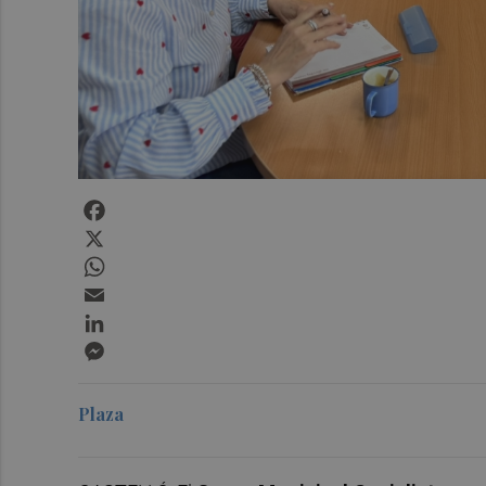
Facebook
X
WhatsApp
Email
LinkedIn
Messenger
Plaza