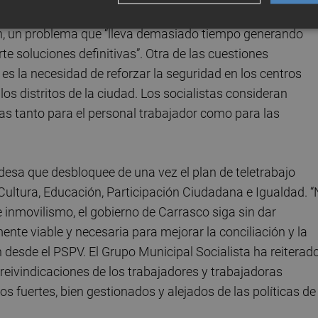
ción de la Banda Municipal de Música y la necesidad de
ón, un problema que “lleva demasiado tiempo generando
te soluciones definitivas”. Otra de las cuestiones
s la necesidad de reforzar la seguridad en los centros
los distritos de la ciudad. Los socialistas consideran
as tanto para el personal trabajador como para las
ldesa que desbloquee de una vez el plan de teletrabajo
Cultura, Educación, Participación Ciudadana e Igualdad. 
 inmovilismo, el gobierno de Carrasco siga sin dar
ente viable y necesaria para mejorar la conciliación y la
 desde el PSPV. El Grupo Municipal Socialista ha reiterad
eivindicaciones de los trabajadores y trabajadoras
s fuertes, bien gestionados y alejados de las políticas de