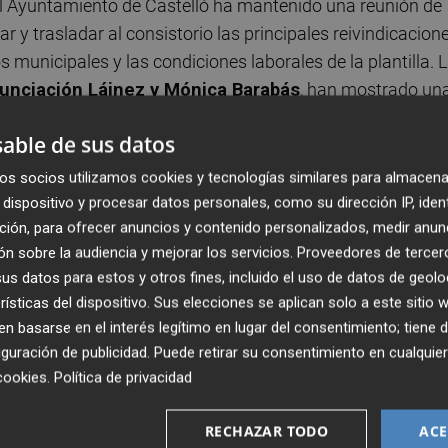
l Ayuntamiento de Castelló ha mantenido una reunión de
r y trasladar al consistorio las principales reivindicacion
s municipales y las condiciones laborales de la plantilla. 
nunciación Láinez y Mónica Barabás
, han mostrado un
iones planteadas por el sindicato, especialmente ante la
able de sus datos
continuar externalizando servicios municipales.
os socios utilizamos cookies y tecnologías similares para almacena
o su rechazo frontal a la privatización del personal del
dispositivo y procesar datos personales, como su dirección IP, iden
ción, para ofrecer anuncios y contenido personalizados, medir anun
l
Planetario
, una decisión que consideran “marca de la c
n sobre la audiencia y mejorar los servicios.
Proveedores de tercer
ostando por privatizar servicios públicos en lugar de
s datos para estos y otros fines, incluido el uso de datos de geolo
stión directa y de calidad para la ciudadanía”, ha señalad
rísticas del dispositivo. Sus elecciones se aplican solo a este sitio
V, esta política “debilita los servicios públicos, precariza 
 basarse en el interés legítimo en lugar del consentimiento; tiene 
os de gestión pensados más para beneficiar a empresas
guración de publicidad
. Puede retirar su consentimiento en cualqu
y vecinas”.
cookies
.
Política de privacidad
s sociales
RECHAZAR TODO
ACE