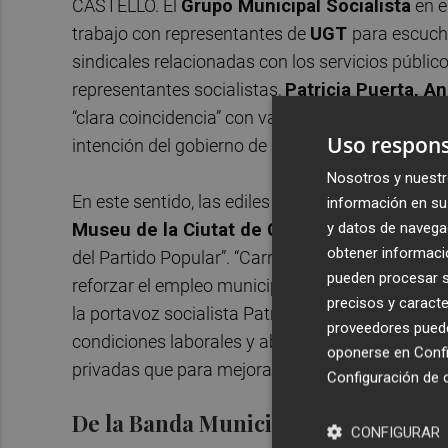
CASTELLÓ. El
Grupo Municipal Socialista
en e
trabajo con representantes de
UGT
para escucha
sindicales relacionadas con los servicios público
representantes socialistas,
Patricia Puerta, A
“clara coincidencia” con varias de las preocupac
Uso respons
intención del gobierno de
Begoña Carrasco
de 
Nosotros y nuestr
En este sentido, las ediles del PSPV han expresad
información en su 
y datos de navega
Museu de la Ciutat de Castelló
(MUCC) y de
obtener informació
del Partido Popular”. “Carrasco siempre acaba ap
pueden procesar su
reforzar el empleo municipal y garantizar una ge
precisos y caracte
la portavoz socialista Patricia Puerta. Para el PSP
proveedores pueden
condiciones laborales y abre la puerta a model
oponerse en
Confi
privadas que para mejorar la atención a vecinos 
Configuración de 
De la Banda Municipal a los servicio
CONFIGURAR