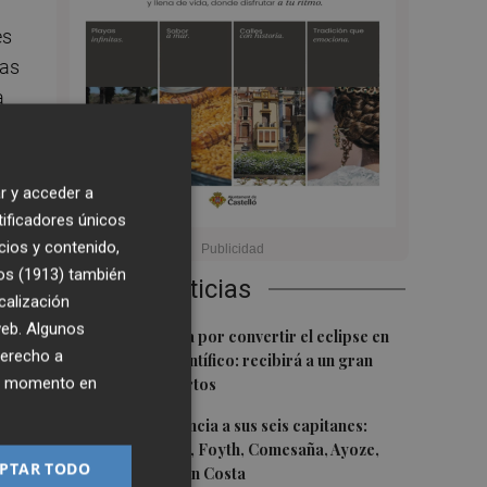
es
Las
a
r y acceder a
tificadores únicos
cios y contenido,
asa
os (1913)
también
Últimas Noticias
calización
o
 web. Algunos
1
Castelló apuesta por convertir el eclipse en
las
derecho a
un referente científico: recibirá a un gran
ier momento en
equipo de expertos
2
El Villarreal anuncia a sus seis capitanes:
Gerard Moreno, Foyth, Comesaña, Ayoze,
PTAR TODO
Cardona y Logan Costa