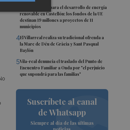
3
Otra inyección para el desarrollo de energía
renovable en Castellón: los fondos de la UE
destinan 19 millones a proyectos de 11
municipios
4
El Villarreal realiza su tradicional ofrenda a
la Mare de Déu de Gràcia y Sant Pasqual
Baylón
5
Vila-real denuncia el traslado del Punto de
Encuentro Familiar a Onda por "el perjuicio
que supondrá para las familias"
“No
Suscríbete al canal
o
de Whatsapp
Siempre al día de las últimas
noticias