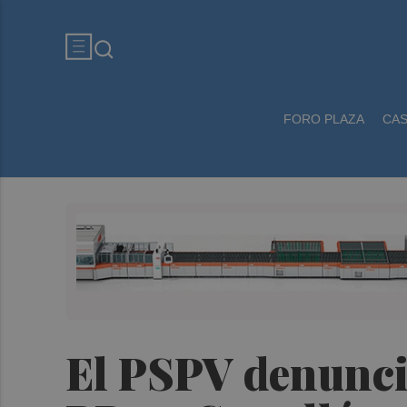
FORO PLAZA
CA
El PSPV denuncia