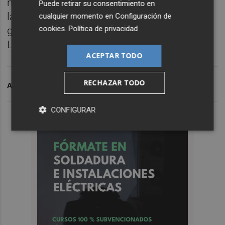
necesidades reales, no para el autobombo y
Puede retirar su consentimiento en
la propaganda permanente que tanto le
cualquier momento en
Configuración de
cookies
.
Política de privacidad
gusta a la alcaldesa”, concluye Anunciación
Láinez.
ACEPTAR TODO
RECHAZAR TODO
ARCHIVADO EN
PSPV DE CASTELLÓ
CONFIGURAR