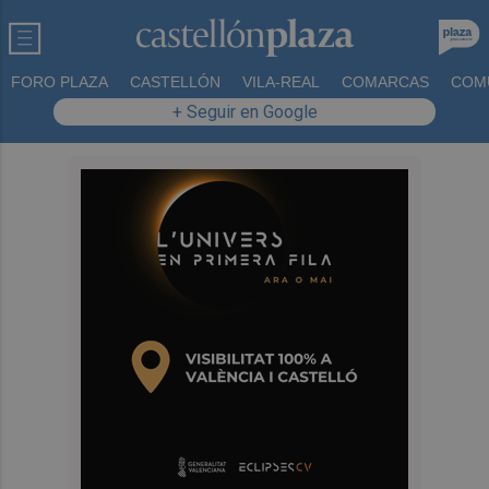
FORO PLAZA
CASTELLÓN
VILA-REAL
COMARCAS
COM
+ Seguir en Google