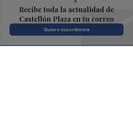
Recibe toda la actualidad de
Castellón Plaza en tu correo
Quiero suscribirme
Suscríbete al Boletín
Todos los días a primera hora en tu email
¡Quiero suscribirme!
Síguenos en redes
Castellón Plaza, desde cualquier medio