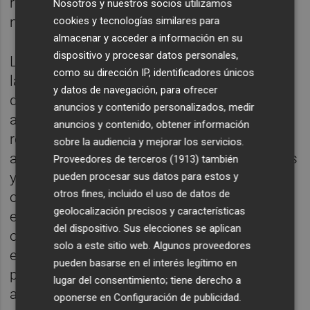
recursos públicos procedentes de partidas
Nosotros y nuestros socios utilizamos
no ejecutadas.
cookies y tecnologías similares para
almacenar y acceder a información en su
dispositivo y procesar datos personales,
La propuesta socialista, “que
como su dirección IP, identificadores únicos
lamentablemente ha rechazado el gobierno
y datos de navegación, para ofrecer
de Begoña Carrasco, contemplaba
anuncios y contenido personalizados, medir
actuaciones de rehabilitación y
anuncios y contenido, obtener información
remodelación urbana, mejora de la
sobre la audiencia y mejorar los servicios.
accesibilidad, renovación de infraestructuras
Proveedores de terceros (1913)
también
y adecuación de espacios públicos”, con el
pueden procesar sus datos para estos y
otros fines, incluido el uso de datos de
objetivo de avanzar hacia una ciudad “más
geolocalización precisos y características
equilibrada, más cuidada y con igualdad de
del dispositivo. Sus elecciones se aplican
oportunidades para todos los barrios”,
solo a este sitio web. Algunos proveedores
explica la concejala. “El dinero público debe
pueden basarse en el interés legítimo en
ponerse al servicio de la ciudadanía y
lugar del consentimiento; tiene derecho a
aprovecharse para dar respuesta a
oponerse en
Configuración de publicidad
.