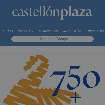
STELLÓN
VILA-REAL
COMARCAS
COMUNITAT
DEPORTES
+ Seguir en Google