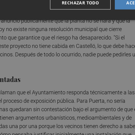
RECHAZAR TODO
ACE
talará nunca en la carretera de l'Alcora", ha señalado Puer
a anunció públicamente que la planta no se hará y que la
oy no existe ninguna resolución municipal que cierre
o que garantice que el riesgo ha desaparecido. "Si el
ste proyecto no tiene cabida en Castelló, lo que debe hac
ecinos. Después de todo lo ocurrido, nadie puede pedirles 
entadas
eclaman que el Ayuntamiento responda técnicamente a las
l proceso de exposición pública. Para Puerta, no sería
nas quedaran sin contestación bajo el argumento de que 
ntienen argumentos urbanísticos, medioambientales y de
das una por una porque los vecinos tienen derecho a sabe
ómo pensaba justificar inicialmente una instalación que