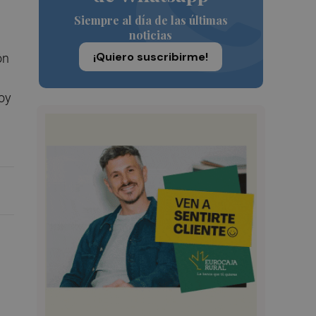
Siempre al día de las últimas
noticias
¡Quiero suscribirme!
ón
oy