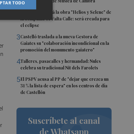
primer Festival de Música de Cambra
PTAR TODO
ta.
2
Castelló acogerá la obra "Helios y Selene" de
la compañía Te Falta Calle: será creada para
el eclipse
3
Castelló traslada a la nueva Gestora de
Gaiates su "colaboración incondicional en la
er
promoción del monumento gaiatero"
un
4
Talleres, pasacalles y hermandad: Nules
celebra su tradicional Nit dels Farolets
5
El PSPV acusa al PP de "dejar que crezca un
31 % la lista de espera" en los centros de día
de Castellón
el
Suscríbete al canal
r
de Whatsapp