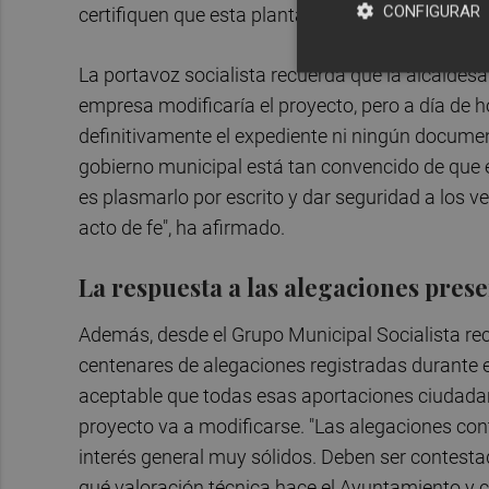
CONFIGURAR
certifiquen que esta planta de residuos no se ins
La portavoz socialista recuerda que la alcaldes
empresa modificaría el proyecto, pero a día de h
definitivamente el expediente ni ningún document
gobierno municipal está tan convencido de que e
es plasmarlo por escrito y dar seguridad a los v
acto de fe", ha afirmado.
La respuesta a las alegaciones pres
Además, desde el Grupo Municipal Socialista r
centenares de alegaciones registradas durante e
aceptable que todas esas aportaciones ciudada
proyecto va a modificarse. "Las alegaciones co
interés general muy sólidos. Deben ser contesta
qué valoración técnica hace el Ayuntamiento y c