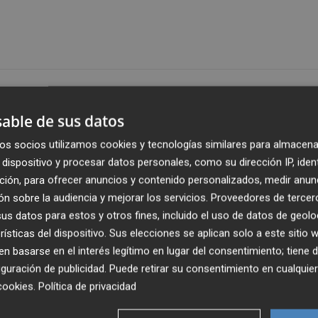
Publicado: 04/06/2026 ·
13:2
Actualizado: 04/06/2026 · 1
able de sus datos
os socios utilizamos cookies y tecnologías similares para almacena
xigido al gobierno de
Begoña Carrasco
que garantice po
dispositivo y procesar datos personales, como su dirección IP, iden
duos proyectada en la carretera de l'Alcora y que responda
ción, para ofrecer anuncios y contenido personalizados, medir anun
resentadas por vecinos, entidades y colectivos afectados
n sobre la audiencia y mejorar los servicios.
Proveedores de tercer
icia Puerta
, ha recordado que el cambio de posición del
s datos para estos y otros fines, incluido el uso de datos de geolo
movilización vecinal y de la presión ejercida por el PSPV
rísticas del dispositivo. Sus elecciones se aplican solo a este sitio
e con el
Plan General
de Castelló.
 basarse en el interés legítimo en lugar del consentimiento; tiene 
guración de publicidad
. Puede retirar su consentimiento en cualqu
cookies
.
Política de privacidad
rectificar, pero los vecinos y vecinas no pueden
cas. Necesitan garantías jurídicas y administrativas que