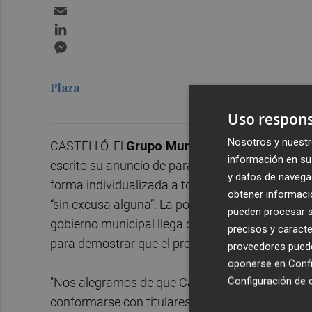
Email
LinkedIn
Messenger
Plaza
Uso respons
Nosotros y nuestr
CASTELLÓ. El
Grupo Municipal Socialista
ha e
información en su 
escrito su anuncio de paralizar la planta de resi
y datos de navega
forma individualizada a todas las alegaciones p
obtener informació
“sin excusa alguna”. La portavoz socialista,
Patr
pueden procesar su
gobierno municipal llega después de semanas de 
precisos y caracte
para demostrar que el proyecto era incompatibl
proveedores pueden
oponerse en
Confi
Configuración de 
"Nos alegramos de que Carrasco haya tenido que 
conformarse con titulares o declaraciones públi