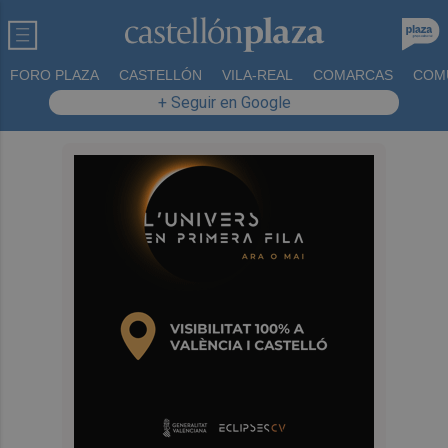
FORO PLAZA
CASTELLÓN
VILA-REAL
COMARCAS
COM
+ Seguir en Google