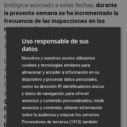
biológica asociado a estas fechas,
durante
la presente semana se ha incrementado la
frecuencia de las inspecciones en los
municipios litorales
con el objetivo de
supervisar la totalidad de las zonas
Uso responsable de sus
gestionadas por la institución provincial.
datos
Nosotros y nuestros socios utilizamos
Las mayores acumulaciones de agua y la
cookies y tecnologías similares para
actividad larvaria más destacada se han
almacenar y acceder a información en su
localizado en los términos municipales de
dispositivo y procesar datos personales,
Castellón de la Plana, Cabanes, Torreblanca
como su dirección IP, identificadores únicos
y Alcalà de Xivert. "
En el resto de las áreas
y datos de navegación, para ofrecer
gestionadas, las acumulaciones de agua
anuncios y contenido personalizados, medir
anuncios y contenido, obtener información
han sido puntuales y las inspecciones
sobre la audiencia y mejorar los servicios.
realizadas no han detectado presencia de
Proveedores de terceros (1913)
también
larvas
", ha expresado el diputado provincial.