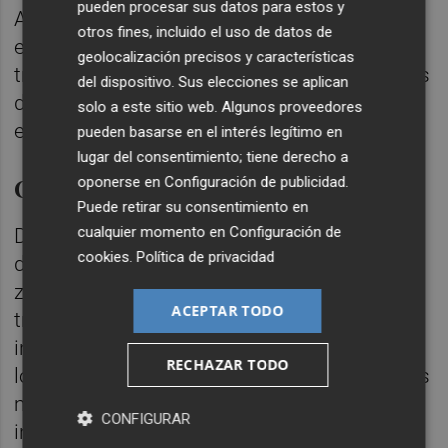
pueden procesar sus datos para estos y
Asimismo, las primeras evaluaciones
otros fines, incluido el uso de datos de
efectuadas tras la aplicación de los
geolocalización precisos y características
tratamientos han mostrado elevados índices
del dispositivo. Sus elecciones se aplican
de mortalidad larvaria, confirmando su
solo a este sitio web. Algunos proveedores
eficacia.
pueden basarse en el interés legítimo en
lugar del consentimiento; tiene derecho a
Control en el interior
oponerse en
Configuración de publicidad
.
Puede retirar su consentimiento en
cualquier momento en
Configuración de
De forma paralela, el servicio continúa
cookies
.
Política de privacidad
desarrollando actuaciones de control en las
zonas prelitorales y ha iniciado ya los
ACEPTAR TODO
trabajos programados en los municipios del
interior de la provincia. También prosiguen
RECHAZAR TODO
los tratamientos en las zonas urbanas de los
municipios de menos de
1.000 habitantes
CONFIGURAR
incluidos en el servicio provincial.