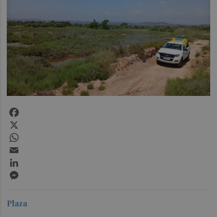
Facebook
X
WhatsApp
Email
LinkedIn
Messenger
Plaza