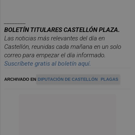
________
BOLET
Í
N
TITULARES
CASTELL
ÓN
PLAZA.
Las noticias m
á
s relevantes del d
í
a en
Castelló
n
, reunidas cada ma
ñana en un solo
correo para empezar el d
í
a informado.
Suscr
í
bete
gratis al
bolet
í
n
aqu
í
.
ARCHIVADO EN
DIPUTACIÓN DE CASTELLÓN
PLAGAS