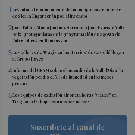
1
Levantan el confinamiento del municipio castellonense
de Sierra Engarcerán por el incendio
2
Juan Tallón, Marta Jiménez Serrano o Juan Evaristo Valls
Boix, protagonistas de la programación de agosto de
Entre Libros en Benicàssim
3
Los talleres de ‘Magia en los Barrios’ de Castelló llegan
al Grupo Reyes
4
Informe del CEAM sobre el incendio de la Vall d'Uixó: la
vegetación perdió el 51% de humedad en los meses
previos
5
Los equipos de extinción afrontan horas "vitales" en
Tírig para trabajar con medios aéreos
Suscríbete al canal de