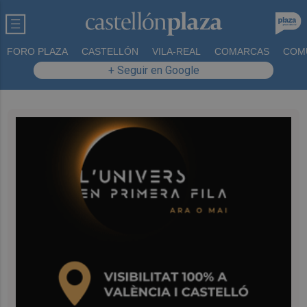
FORO PLAZA
CASTELLÓN
VILA-REAL
COMARCAS
COM
+ Seguir en Google