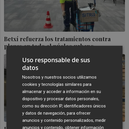
Betxí refuerza los tratamientos contra
plagas en todo el núcleo urbano
Uso responsable de sus
datos
Nosotros y nuestros socios utilizamos
cookies y tecnologías similares para
almacenar y acceder a información en su
dispositivo y procesar datos personales,
como su dirección IP, identificadores únicos
y datos de navegación, para ofrecer
anuncios y contenido personalizados, medir
anuncios y contenido, obtener información
El tratamiento en frío frena a la falsa