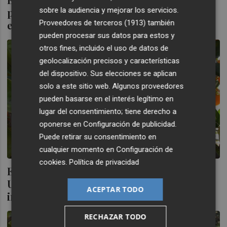
sobre la audiencia y mejorar los servicios.
polilla de Sudáfrica... pero Brasil eleva sus
Proveedores de terceros (1913)
también
envíos con plagas
pueden procesar sus datos para estos y
otros fines, incluido el uso de datos de
geolocalización precisos y características
del dispositivo. Sus elecciones se aplican
solo a este sitio web. Algunos proveedores
pueden basarse en el interés legítimo en
lugar del consentimiento; tiene derecho a
oponerse en
Configuración de publicidad
.
Puede retirar su consentimiento en
cualquier momento en
Configuración de
cookies
.
Política de privacidad
El cítrico alerta de las plagas de fuera: la
Unió denuncia un alza del 41% de las
ACEPTAR TODO
interceptaciones
RECHAZAR TODO