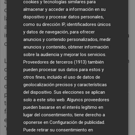
actual Oferta de Empleo Público al
cookies y tecnologías similares para
considerarla "insuficiente para responder a
almacenar y acceder a información en su
dispositivo y procesar datos personales,
las necesidades reales de las
como su dirección IP, identificadores únicos
administraciones, ya que no contempla un
y datos de navegación, para ofrecer
incremento adecuado de efectivos y limita la
anuncios y contenido personalizados, medir
capacidad de reforzar servicios esenciales".
anuncios y contenido, obtener información
sobre la audiencia y mejorar los servicios.
La organización sindical ha alertado también
Proveedores de terceros (1913)
también
de la situación que atraviesan numerosas
pueden procesar sus datos para estos y
oficinas administrativas debido al proceso
otros fines, incluido el uso de datos de
geolocalización precisos y características
de regularización de migrantes, "con
del dispositivo. Sus elecciones se aplican
plantillas desbordadas, saturación de citas y
solo a este sitio web. Algunos proveedores
trámites, problemas técnicos y una evidente
pueden basarse en el interés legítimo en
falta de recursos humanos y materiales". En
lugar del consentimiento; tiene derecho a
este sentido, CSIF ha reclamado al Gobierno
oponerse en
Configuración de publicidad
.
"refuerzos urgentes de personal y medios
Puede retirar su consentimiento en