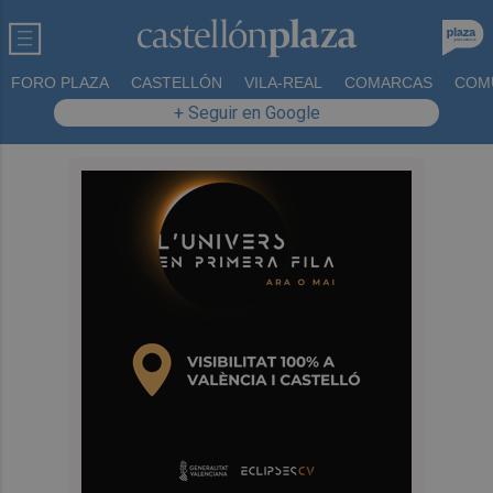
FORO PLAZA
CASTELLÓN
VILA-REAL
COMARCAS
COM
+ Seguir en Google