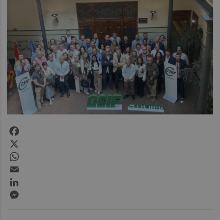
Facebook
X
WhatsApp
Email
LinkedIn
Messenger