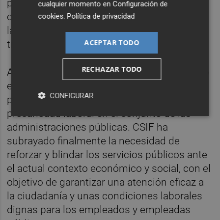
para garantizar tanto la atención a la
cualquier momento en
Configuración de
ciudadanía como unas condiciones
cookies
.
Política de privacidad
laborales adecuadas para los/as
ACEPTAR TODO
trabajadores públicos".
RECHAZAR TODO
Asimismo, el sindicato ha defendido empleo
estable y de calidad, mejoras en la jubilación
CONFIGURAR
parcial y medidas dirigidas a reducir la
precariedad laboral en el conjunto de las
administraciones públicas. CSIF ha
subrayado finalmente la necesidad de
reforzar y blindar los servicios públicos ante
el actual contexto económico y social, con el
objetivo de garantizar una atención eficaz a
la ciudadanía y unas condiciones laborales
dignas para los empleados y empleadas