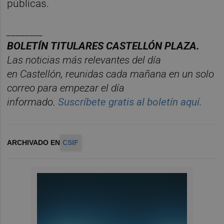
públicas.
________
BOLET
Í
N
TITULARES
CASTELL
ÓN
PLAZA.
Las noticias má
s relevantes del d
í
a
en
Castelló
n
, reunidas cada ma
ñana en un solo
correo para empezar el d
í
a
informado.
Suscr
í
bete
gratis al
bolet
í
n
aqu
í
.
ARCHIVADO EN
CSIF