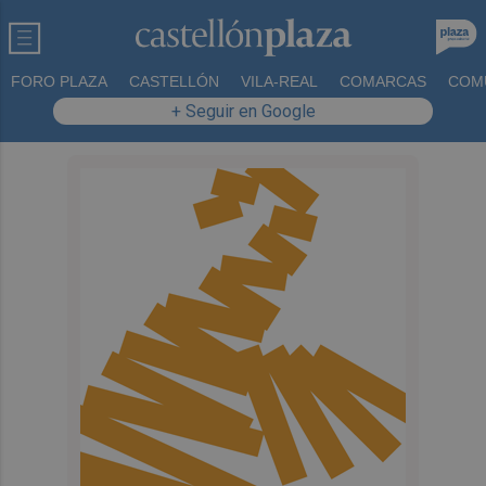
FORO PLAZA
CASTELLÓN
VILA-REAL
COMARCAS
COM
+ Seguir en Google