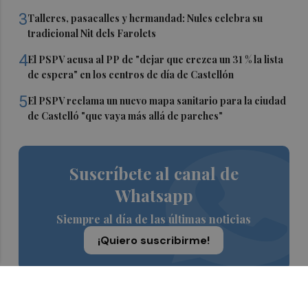
3
Talleres, pasacalles y hermandad: Nules celebra su
tradicional Nit dels Farolets
4
El PSPV acusa al PP de "dejar que crezca un 31 % la lista
de espera" en los centros de día de Castellón
5
El PSPV reclama un nuevo mapa sanitario para la ciudad
de Castelló "que vaya más allá de parches"
Suscríbete al canal de
Whatsapp
Siempre al día de las últimas noticias
¡Quiero suscribirme!