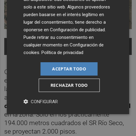
solo a este sitio web. Algunos proveedores
pueden basarse en el interés legítimo en
lugar del consentimiento; tiene derecho a
oponerse en
Configuración de publicidad
.
Puede retirar su consentimiento en
Delimitación sobre el terreno de la UE-83 que viene
cualquier momento en
Configuración de
de la avenida Barcelona.
cookies
.
Política de privacidad
ACEPTAR TODO
Con la incorporación de la unidad de
ejecución que parte de la avenida Barcelona,
RECHAZAR TODO
la superficie para levantar urbanizaciones
aumenta, lo que significa
un mayor número
CONFIGURAR
de viviendas respecto a la estimación inicial
en la zona. Solo en los prácticamente
194.000 metros cuadrados el SR Río Seco,
se proyectan 2.000 pisos.