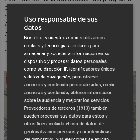
de reparcelación. Asimismo, incluye el
compromiso de supervisión a cargo del
Uso responsable de sus
Ayuntamiento de las modificaciones de los
datos
proyectos con el fin de agilizar la mentada
Nosotros y nuestros socios utilizamos
reparcelación para construir pisos, la mitad
cookies y tecnologías similares para
protegidos (VPP).
almacenar y acceder a información en su
dispositivo y procesar datos personales,
como su dirección IP, identificadores únicos
y datos de navegación, para ofrecer
anuncios y contenido personalizados, medir
anuncios y contenido, obtener información
sobre la audiencia y mejorar los servicios.
Proveedores de terceros (1913)
también
pueden procesar sus datos para estos y
otros fines, incluido el uso de datos de
geolocalización precisos y características
del dispositivo. Sus elecciones se aplican