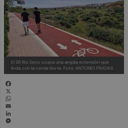
El SR Río Seco ocupa una amplia extensión que
linda con la ronda Norte.
Foto: ANTONIO PRADAS
Facebook
X
WhatsApp
Email
LinkedIn
Messenger