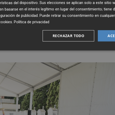
rísticas del dispositivo. Sus elecciones se aplican solo a este sitio
e memoria son fruto de una “construcción colectiva, tant
 basarse en el interés legítimo en lugar del consentimiento; tiene 
stas como el Grupo per la Recerca, como institucional, co
guración de publicidad
. Puede retirar su consentimiento en cualqu
cookies
.
Política de privacidad
ero, Puig y Sánchez
, que hicieron de la memoria una
ó ha denunciado la ley de “falsa concordia” del presidente
RECHAZAR TODO
ACE
 la dignidad construida con mucho esfuerzo durante
e los movimientos memorialistas habían empezado a cura