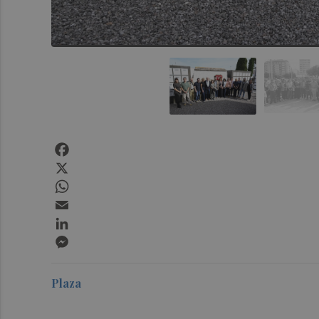
Facebook
X
WhatsApp
Email
LinkedIn
Messenger
Plaza