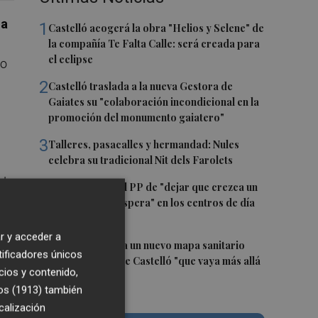
la
1
Castelló acogerá la obra "Helios y Selene" de
la compañía Te Falta Calle: será creada para
el eclipse
do
2
Castelló traslada a la nueva Gestora de
Gaiates su "colaboración incondicional en la
promoción del monumento gaiatero"
3
Talleres, pasacalles y hermandad: Nules
celebra su tradicional Nit dels Farolets
 de
4
El PSPV acusa al PP de "dejar que crezca un
31 % la lista de espera" en los centros de día
de Castellón
a
r y acceder a
5
El PSPV reclama un nuevo mapa sanitario
tificadores únicos
para la ciudad de Castelló "que vaya más allá
cios y contenido,
de parches"
os (1913)
también
calización