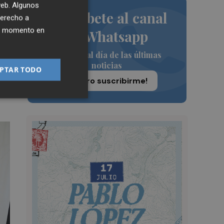
 web. Algunos
Suscríbete al canal
o
derecho a
n
ier momento en
de Whatsapp
Siempre al día de las últimas
noticias
PTAR TODO
¡Quiero suscribirme!
r”,