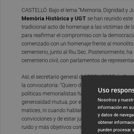
CASTELLÓ. Bajo el lema “Memoria, Dignidad y Ju
Memòria Històrica y UGT
se han reunido este
tradicional acto de homenaje a las víctimas de l
para reafirmar el compromiso con la democracia
comenzado con un homenaje frente al monolito en
cementerio, junto al Riu Sec. Posteriormente, ha
cementerio civil, con parlamentos de representa
Así, el secretario general del PSPV-PSOE de Cast
la convocatoria: "Quiero destacar que, por prime
Uso respons
políticas memorialistas hayamos sido capaces de
Nosotros y nuestr
generosidad mutua, por encima de la diferencia”
información en su 
matices, ni cuando hablamos de memoria, ni c
y datos de navega
convicciones y de estar juntos, de saber de qué
obtener informació
ruido y más objetivos comunes”, ha señalado el
pueden procesar su