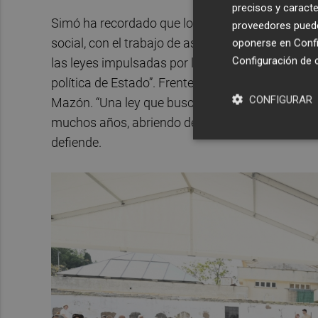
precisos y caracte
Simó ha recordado que los avances en materia d
proveedores pueden
social, con el trabajo de asociaciones memoriali
oponerse en
Confi
Configuración de 
las leyes impulsadas por los gobiernos de
Zapat
política de Estado”. Frente a estos avances, Sim
CONFIGURAR
Mazón. “Una ley que busca derribar de un golpe
muchos años, abriendo de nuevo las heridas qu
defiende.