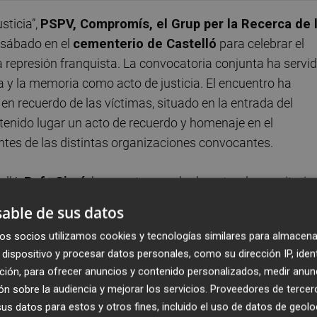
sticia”,
PSPV, Compromís, el Grup per la Recerca de 
 sábado en el
cementerio de Castelló
para celebrar el
a represión franquista. La convocatoria conjunta ha servi
 y la memoria como acto de justicia. El encuentro ha
 recuerdo de las víctimas, situado en la entrada del
 tenido lugar un acto de recuerdo y homenaje en el
ntes de las distintas organizaciones convocantes.
elló,
Rafa Simó
, ha puesto en valor la naturaleza unitaria
ra vez, diferentes sensibilidades que apostamos por las
able de sus datos
 convocar este acto conjuntamente, fruto del diálogo y l
os socios utilizamos cookies y tecnologías similares para almacena
. En este sentido, Simó ha afirmado que “no es tiempo de
dispositivo y procesar datos personales, como su dirección IP, iden
uando hablamos de democracia”. “Es momento de
ción, para ofrecer anuncios y contenido personalizados, medir anun
 lado de la historia queremos estar, es momento de menos
n sobre la audiencia y mejorar los servicios.
Proveedores de tercer
 también diputado autonómico socialista.
s datos para estos y otros fines, incluido el uso de datos de geolo