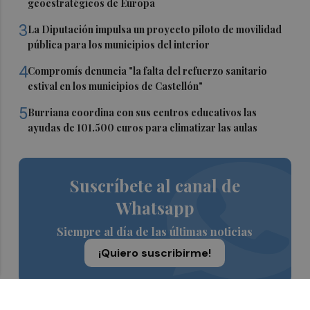
geoestratégicos de Europa
3
La Diputación impulsa un proyecto piloto de movilidad
pública para los municipios del interior
4
Compromís denuncia "la falta del refuerzo sanitario
estival en los municipios de Castellón"
5
Burriana coordina con sus centros educativos las
ayudas de 101.500 euros para climatizar las aulas
Suscríbete al canal de
Whatsapp
Siempre al día de las últimas noticias
¡Quiero suscribirme!