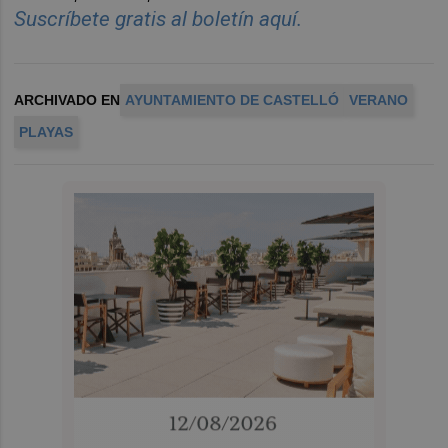
Suscr
í
bete
gratis al
bolet
í
n
aqu
í
.
ARCHIVADO EN
AYUNTAMIENTO DE CASTELLÓ
VERANO
PLAYAS