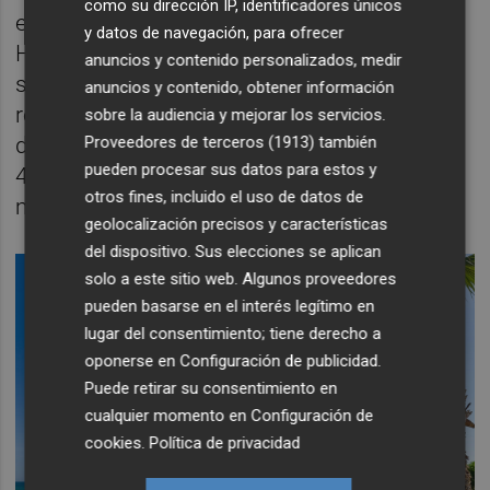
como su dirección IP, identificadores únicos
este bloque y le permite superar a Eco
y datos de navegación, para ofrecer
Huerta Invest, que ofertó 2.717 euros. La
anuncios y contenido personalizados, medir
suma global de ambas fases deja un
anuncios y contenido, obtener información
resultado de 44 puntos para el primer lote y
sobre la audiencia y mejorar los servicios.
Proveedores de terceros (1913)
también
de 55 unidades para el segundo, frente a los
pueden procesar sus datos para estos y
48,13 de su competidora, e inclina de este
otros fines, incluido el uso de datos de
modo la propuesta de adjudicación.
geolocalización precisos y características
del dispositivo. Sus elecciones se aplican
solo a este sitio web. Algunos proveedores
pueden basarse en el interés legítimo en
lugar del consentimiento; tiene derecho a
oponerse en
Configuración de publicidad
.
Puede retirar su consentimiento en
cualquier momento en
Configuración de
cookies
.
Política de privacidad