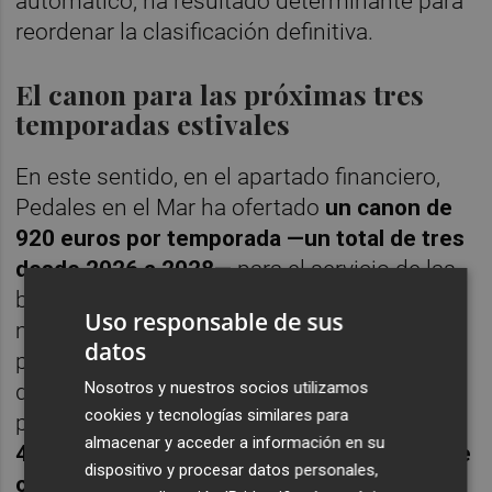
automático, ha resultado determinante para
reordenar la clasificación definitiva.
El canon para las próximas tres
temporadas estivales
En este sentido, en el apartado financiero,
Pedales en el Mar ha ofertado
un canon de
920 euros por temporada —un total de tres
desde 2026 a 2028—
para el servicio de las
bicicletas acuáticas y ha alcanzado la
Uso responsable de sus
máxima puntuación, con la que apuntala su
datos
posición como única aspirante. En el caso
Nosotros y nuestros socios utilizamos
del merendero del Serradal, Coffe Cas ha
cookies y tecnologías similares para
presentado
la propuesta más elevada, con
almacenar y acceder a información en su
4.500 euros por temporada, una cifra que le
dispositivo y procesar datos personales,
otorga también la máxima valoración
en