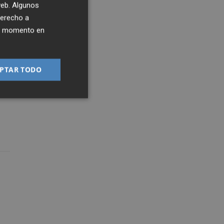
 web. Algunos
derecho a
ier momento en
PTAR TODO
s