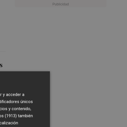
s
r y acceder a
tificadores únicos
cios y contenido,
os (1913)
también
calización