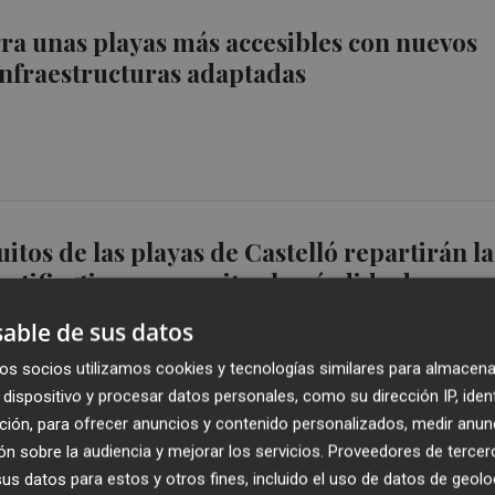
gra unas playas más accesibles con nuevos
infraestructuras adaptadas
itos de las playas de Castelló repartirán la
ntificativas para evitar la pérdida de
able de sus datos
os socios utilizamos cookies y tecnologías similares para almacena
dispositivo y procesar datos personales, como su dirección IP, iden
ción, para ofrecer anuncios y contenido personalizados, medir anun
n sobre la audiencia y mejorar los servicios.
Proveedores de tercer
marca la excelencia de sus playas con siete
s datos para estos y otros fines, incluido el uso de datos de geolo
u calidad, sostenibilidad y accesibilidad