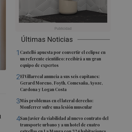
Últimas Noticias
1
Castelló apuesta por convertir el eclipse en
un referente científico: recibirá a un gran
equipo de expertos
2
El Villarreal anuncia a sus seis capitanes:
Gerard Moreno, Foyth, Comesaña, Ayoze,
Cardona y Logan Costa
3
Más problemas en el lateral derecho:
Monferrer sufre una lesión muscular
u
4
San Javier da viabilidad al nuevo contrato del
transporte urbano y a un hotel de cuatro
estrellas en La Manga con 324 habitaciones