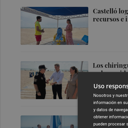
Castelló lo
recursos e 
Los chiringu
pulseras ide
menores
Uso respons
Nosotros y nuestr
información en su 
y datos de navega
obtener informació
Castelló re
pueden procesar su
sellos por s