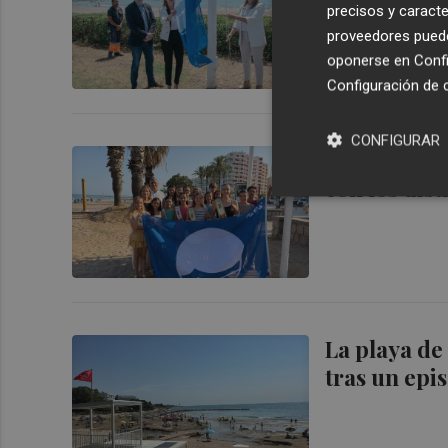
precisos y caracte
proveedores pueden
oponerse en
Confi
Configuración de 
CONFIGURAR
Benicàssim 
con los dist
La playa de
tras un epi