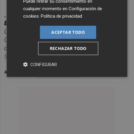
Puede retirar su consentimiento en
cualquier momento en
Configuración de
________
cookies
.
Política de privacidad
BOLET
Í
N
TITULARES
CASTELL
ÓN
PLAZA.
Las noticias m
á
s relevantes del d
í
a en
ACEPTAR TODO
Castelló
n
, reunidas cada ma
ñana en un solo
correo para empezar el d
í
a informado.
RECHAZAR TODO
Suscr
í
bete
gratis al
bolet
í
n
aqu
í
.
CONFIGURAR
ARCHIVADO EN
BURRIANA
PLAYAS