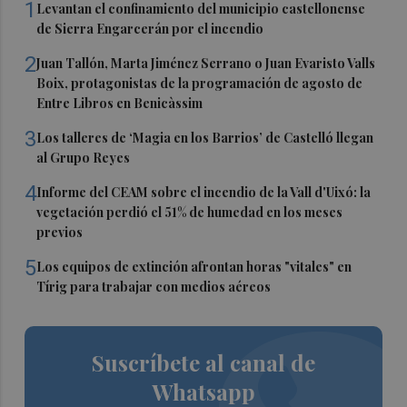
1
Levantan el confinamiento del municipio castellonense
de Sierra Engarcerán por el incendio
2
Juan Tallón, Marta Jiménez Serrano o Juan Evaristo Valls
Boix, protagonistas de la programación de agosto de
Entre Libros en Benicàssim
3
Los talleres de ‘Magia en los Barrios’ de Castelló llegan
al Grupo Reyes
4
Informe del CEAM sobre el incendio de la Vall d'Uixó: la
vegetación perdió el 51% de humedad en los meses
previos
5
Los equipos de extinción afrontan horas "vitales" en
Tírig para trabajar con medios aéreos
Suscríbete al canal de
Whatsapp