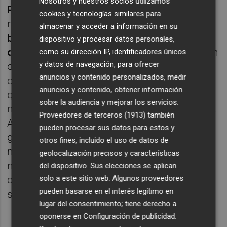
Nosotros y nuestros socios utilizamos
Peris
, ha mostrado su satisfacción por este
cookies y tecnologías similares para
reconocimiento señalando que "
esta
almacenar y acceder a información en su
bandera vuelve a demostrar el gran trabajo
dispositivo y procesar datos personales,
de la ciudad con un turismo de calidad
y con
como su dirección IP, identificadores únicos
y datos de navegación, para ofrecer
el cuidado continuo de nuestro litoral,
anuncios y contenido personalizados, medir
ofreciendo tanto a los vecinos como a
anuncios y contenido, obtener información
quienes nos visitan unas playas con los
sobre la audiencia y mejorar los servicios.
máximos estándares en todos los sentidos".
Proveedores de terceros (1913)
también
Asimismo, la edil ha querido "agradecer el
pueden procesar sus datos para estos y
gran esfuerzo de los técnicos y operarios
otros fines, incluido el uso de datos de
municipales que trabajan a diario para que
geolocalización precisos y características
nuestra costa luzca en perfectas
del dispositivo. Sus elecciones se aplican
solo a este sitio web. Algunos proveedores
condiciones y mantenga este prestigioso
pueden basarse en el interés legítimo en
sello de excelencia".
lugar del consentimiento; tiene derecho a
oponerse en
Configuración de publicidad
.