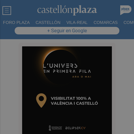
FORO PLAZA
CASTELLÓN
VILA-REAL
COMARCAS
COM
+ Seguir en Google