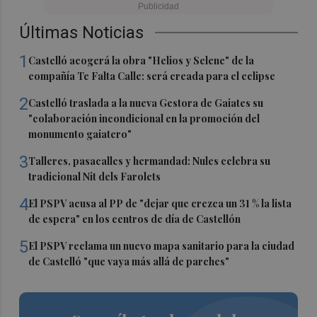
Últimas Noticias
1
Castelló acogerá la obra "Helios y Selene" de la
compañía Te Falta Calle: será creada para el eclipse
2
Castelló traslada a la nueva Gestora de Gaiates su
"colaboración incondicional en la promoción del
monumento gaiatero"
3
Talleres, pasacalles y hermandad: Nules celebra su
tradicional Nit dels Farolets
4
El PSPV acusa al PP de "dejar que crezca un 31 % la lista
de espera" en los centros de día de Castellón
5
El PSPV reclama un nuevo mapa sanitario para la ciudad
de Castelló "que vaya más allá de parches"