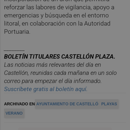
reforzar las labores de vigilancia, apoyo a
emergencias y búsqueda en el entorno
litoral, en colaboración con la Autoridad
Portuaria.
________
BOLET
Í
N
TITULARES
CASTELL
ÓN
PLAZA.
Las noticias m
á
s relevantes del d
í
a en
Castelló
n
, reunidas cada ma
ñana en un solo
correo para empezar el d
í
a informado.
Suscr
í
bete
gratis al
bolet
í
n
aqu
í
.
ARCHIVADO EN
AYUNTAMIENTO DE CASTELLÓ
PLAYAS
VERANO