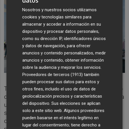
datos
Nosotros y nuestros socios utilizamos
cookies y tecnologías similares para
almacenar y acceder a información en su
dispositivo y procesar datos personales,
como su dirección IP, identificadores únicos
y datos de navegación, para ofrecer
anuncios y contenido personalizados, medir
anuncios y contenido, obtener información
sobre la audiencia y mejorar los servicios.
Proveedores de terceros (1913)
también
pueden procesar sus datos para estos y
Toledo ha indicado que “la tipología y diseño
otros fines, incluido el uso de datos de
del mobiliario previsto es diferente para cada
geolocalización precisos y características
del dispositivo. Sus elecciones se aplican
una de las plazas con el objeto de su
solo a este sitio web. Algunos proveedores
singularización y facilitar su identificación
pueden basarse en el interés legítimo en
como punto de encuentro. Así, tenemos la
lugar del consentimiento; tiene derecho a