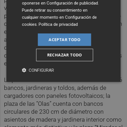
plaza “Veleros”, con bancos en forma de
oponerse en
Configuración de publicidad
.
velero y toldos como velas triangulares; la
Puede retirar su consentimiento en
plaza “Illes Columbretes”; tanto el pavimento
cualquier momento en
Configuración de
como el mobiliario de esta plaza representan
cookies
.
Política de privacidad
el relieve de las islas que forman el
archipiélago Illes Columbretes, con
ACEPTAR TODO
diferentes módulos piramidales de distintas
RECHAZAR TODO
dimensiones y alturas, albergando jardineras
en el centro de las mismas”.
CONFIGURAR
La plaza de las “Mareas” cuenta con hasta 26
bancos, jardineras y toldos, además de
cargadores con paneles fotovoltaicos; la
plaza de las “Olas” cuenta con bancos
circulares de 230 cm de diámetro con
asientos de madera y jardinera interior como