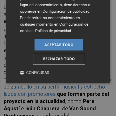
lugar del consentimiento; tiene derecho a
Lejos de frenar esa trayectoria, la pandemia
oponerse en
Configuración de publicidad
.
actuó como un catalizador. "
Supuso un
Puede retirar su consentimiento en
momento decisivo, para bien y para mal
",
cualquier momento en
Configuración de
admite Vives. Después del obligado parón
cookies
.
Política de privacidad
inicial, con el confinamiento en los hogares,
La Bohemia se convirtió
en el primer
ACEPTAR TODO
espacio cultural de la ciudad en reabrir
con
las estrictas restricciones. "Traer a
Sidonie
RECHAZAR TODO
para 200 personas, con mascarillas y
distancia, era emocionante; la gente lo
CONFIGURAR
agradecía", recuerda. En ese contexto, la sala
se zambulló en su perfil musical y
estrechó
lazos con promotores
que forman parte del
proyecto en la actualidad
, como
Pere
Agustí
e
Iván Chabrera
, de
Van Sound
Produccions
, creadores del