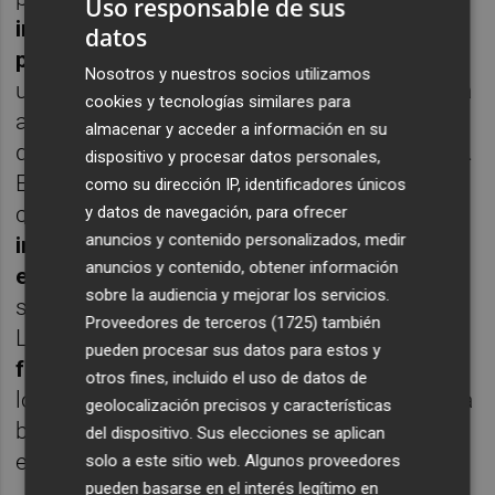
Uso responsable de sus
inauguración vinieron alrededor de 500
datos
personas, algo que no había visto nunca
en
Nosotros y nuestros socios utilizamos
un proyecto cultural", recuerda. La respuesta
cookies y tecnologías similares para
anticipaba la creación de una comunidad
almacenar y acceder a información en su
que ha sostenido el crecimiento del espacio.
dispositivo y procesar datos personales,
En paralelo, la programación comenzó a
como su dirección IP, identificadores únicos
combinar
nombres de alcance nacional e
y datos de navegación, para ofrecer
anuncios y contenido personalizados, medir
internacional con una apuesta decidida por
anuncios y contenido, obtener información
el talento local
. "Un 60 % de nuestra agenda
sobre la audiencia y mejorar los servicios.
se compone de músicos de aquí", subraya.
Proveedores de terceros (1725)
también
La fórmula pasa por "
combinar lo mejor de
pueden procesar sus datos para estos y
fuera con lo mejor de Castelló
", en una
otros fines, incluido el uso de datos de
lógica que ha permitido ver en la sala tanto a
geolocalización precisos y características
bandas consolidadas como a proyectos
del dispositivo. Sus elecciones se aplican
emergentes y cercanos.
solo a este sitio web. Algunos proveedores
pueden basarse en el interés legítimo en