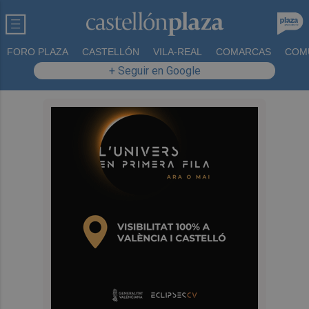
FORO PLAZA
CASTELLÓN
VILA-REAL
COMARCAS
COM
+ Seguir en Google