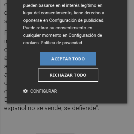
dos años, y no obtendrán producción hasta
pueden basarse en el interés legítimo en
dentro de cuatro. No podemos dejarlos
lugar del consentimiento; tiene derecho a
solos".
oponerse en
Configuración de publicidad
.
Puede retirar su consentimiento en
Ferrer también carga contra las
cualquier momento en
Configuración de
imposiciones ideológicas de Bruselas que
cookies
.
Política de privacidad
están asfixiando al sector agrario: "Los
agricultores no pueden más. Están
ACEPTAR TODO
atrapados entre la ruina climática, el
abandono institucional y las imposiciones
RECHAZAR TODO
del Pacto Verde Europeo y la Agenda 2030,
que lo único que traen es ruina y burocracia.
CONFIGURAR
Desde VOX decimos alto y claro: el campo
español no se vende, se defiende".