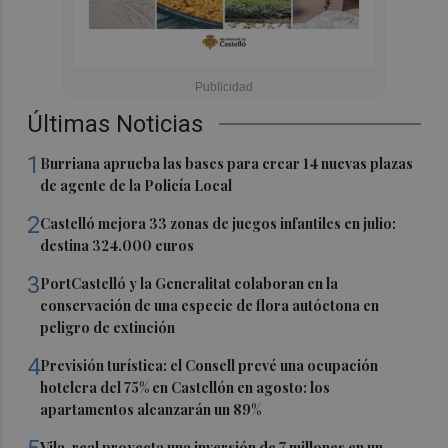
Últimas Noticias
1
Burriana aprueba las bases para crear 14 nuevas plazas
de agente de la Policía Local
2
Castelló mejora 33 zonas de juegos infantiles en julio:
destina 324.000 euros
3
PortCastelló y la Generalitat colaboran en la
conservación de una especie de flora autóctona en
peligro de extinción
4
Previsión turística: el Consell prevé una ocupación
hotelera del 75% en Castellón en agosto: los
apartamentos alcanzarán un 89%
Vila-real proyecta una inversión de 7 millones en un