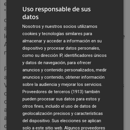
esta campaña, sino también a la próxima:
Uso responsable de sus
"Las ramas están partidas y el fruto del año
datos
que viene tampoco saldrá. Es un daño que
Nosotros y nuestros socios utilizamos
afectará a dos temporadas. Es una ruina. Y
cookies y tecnologías similares para
lo más grave: seguimos con el monopolio de
almacenar y acceder a información en su
Agroseguro que no responde a las
dispositivo y procesar datos personales,
necesidades reales del agricultor".
como su dirección IP, identificadores únicos
y datos de navegación, para ofrecer
Por su parte, Ferrer ha reclamado que se
anuncios y contenido personalizados, medir
actúe de forma inmediata: "Desde el Grupo
anuncios y contenido, obtener información
Vox en la Diputación de Castellón apoyamos
sobre la audiencia y mejorar los servicios.
Proveedores de terceros (1913)
también
con total firmeza la solicitud de declaración
pueden procesar sus datos para estos y
de Zona Catastrófica para todas las áreas
otros fines, incluido el uso de datos de
afectadas en nuestra provincia. Los
geolocalización precisos y características
agricultores van a tener que invertir todo su
del dispositivo. Sus elecciones se aplican
dinero, esfuerzo y trabajo durante al menos
solo a este sitio web. Algunos proveedores