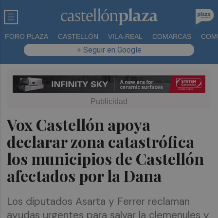
FORO PLAZA
CASTELLÓN
VILA-REAL
COMARCAS
COM
+ Seguir en Google
Vox Castellón apoya
declarar zona catastrófica
los municipios de Castellón
afectados por la Dana
Los diputados Asarta y Ferrer reclaman
ayudas urgentes para salvar la clemenules y