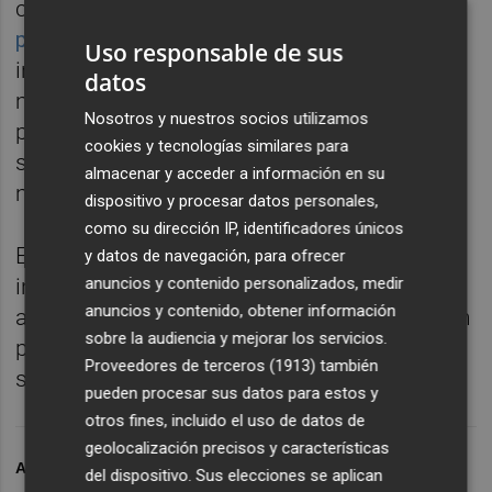
cerámico están disponibles en la
planta
piloto TechLAB
, un exclusivo laboratorio de
Uso responsable de sus
investigación donde está desplegada la
datos
maquinaria industrial necesaria para realizar
Nosotros y nuestros socios utilizamos
pruebas previas a la instalación de una
cookies y tecnologías similares para
solución y para testear nuevos procesos de
almacenar y acceder a información en su
manejo de sólidos.
dispositivo y procesar datos personales,
como su dirección IP, identificadores únicos
Este espacio de innovación exclusivo, según
y datos de navegación, para ofrecer
informan las mismas fuentes, permite dotar
anuncios y contenido personalizados, medir
anuncios y contenido, obtener información
a las fábricas de un espacio de investigación
sobre la audiencia y mejorar los servicios.
para encontrar nuevos productos o
Proveedores de terceros (1913)
también
servicios.
pueden procesar sus datos para estos y
otros fines, incluido el uso de datos de
geolocalización precisos y características
ARCHIVADO EN
CHUMILLAS TECHNOLOGY
del dispositivo. Sus elecciones se aplican