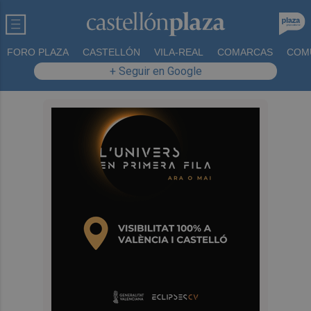
FORO PLAZA
CASTELLÓN
VILA-REAL
COMARCAS
COM
+ Seguir en Google