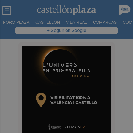
FORO PLAZA
CASTELLÓN
VILA-REAL
COMARCAS
COM
+ Seguir en Google