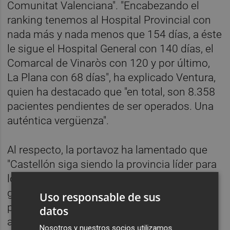
Comunitat Valenciana". "Encabezando el
ranking tenemos al Hospital Provincial con
nada más y nada menos que 154 días,
a éste
le sigue el Hospital General con 140 días, el
Comarcal de Vinaròs con 120 y por último,
La Plana con 68 días", ha explicado Ventura,
quien ha destacado que "en total, son 8.358
pacientes pendientes de ser operados. Una
auténtica vergüenza".
Al respecto, la portavoz ha lamentado que
"Castellón siga siendo la provincia líder para
lo malo y la colista para lo bueno por la mala
gestión de quienes gobiernan". "Desde Cs
Uso responsable de sus
ponemos en cuarentena el plan de choque
datos
anunciado por la consellera, Ana Barceló,
Nosotros y nuestros socios utilizamos