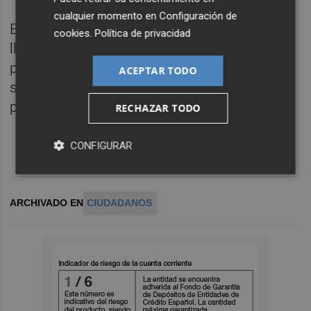
cualquier momento en
Configuración de
En definitiva, en opinión de la portavoz
"ha
cookies
.
Política de privacidad
llegado la hora de los hechos y no de las
palabras. Cinco años después del Botànic la
ACEPTAR TODO
sanidad valenciana y castellonense ha
pasado de Guatemala a Guatepeor".
RECHAZAR TODO
CONFIGURAR
ARCHIVADO EN
CIUDADANOS