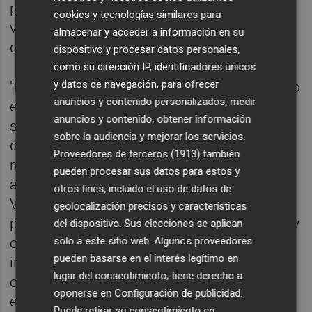
pues no es la primera vez que asegura que
cookies y tecnologías similares para
va a acabar con estas cifras" ha señalado la
almacenar y acceder a información en su
diputada por Castellón en un comunicado.
dispositivo y procesar datos personales,
como su dirección IP, identificadores únicos
y datos de navegación, para ofrecer
"En diversas ocasiones, desde nuestro grupo
anuncios y contenido personalizados, medir
en Les Corts le hemos pedido explicaciones
anuncios y contenido, obtener información
sobre el Plan Estratégico para la reducción
sobre la audiencia y mejorar los servicios.
de demoras asistenciales o el plan de
Proveedores de terceros (1913)
también
reordenación de recursos humanos
pueden procesar sus datos para estos y
aprobado hace un año", ha apuntado
otros fines, incluido el uso de datos de
Ventura, quien ha recordado que "también
geolocalización precisos y características
presentamos una propuesta para fijar por ley
del dispositivo. Sus elecciones se aplican
solo a este sitio web. Algunos proveedores
el tiempo máximo de espera para
pueden basarse en el interés legítimo en
intervención quirúrgica y para atención
lugar del consentimiento; tiene derecho a
especializada, sin embargo el Botànic votó
oponerse en
Configuración de publicidad
.
en contra”.
Puede retirar su consentimiento en