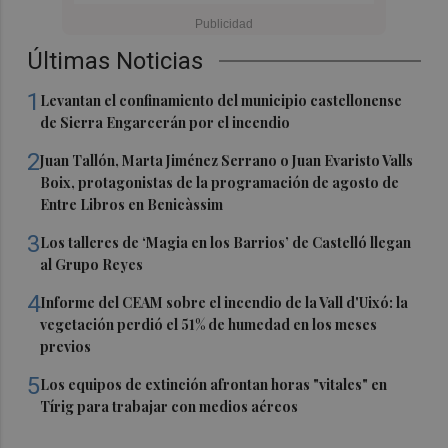
Últimas Noticias
1
Levantan el confinamiento del municipio castellonense
de Sierra Engarcerán por el incendio
2
Juan Tallón, Marta Jiménez Serrano o Juan Evaristo Valls
Boix, protagonistas de la programación de agosto de
Entre Libros en Benicàssim
3
Los talleres de ‘Magia en los Barrios’ de Castelló llegan
al Grupo Reyes
4
Informe del CEAM sobre el incendio de la Vall d'Uixó: la
vegetación perdió el 51% de humedad en los meses
previos
5
Los equipos de extinción afrontan horas "vitales" en
Tírig para trabajar con medios aéreos