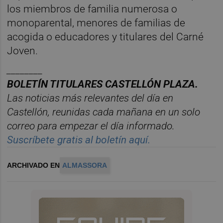
los miembros de familia numerosa o
monoparental, menores de familias de
acogida o educadores y titulares del Carné
Joven.
________
BOLET
Í
N TITULARES CASTELL
ÓN PLAZA.
Las noticias m
á
s relevantes del d
í
a en
Castelló
n, reunidas cada ma
ñana en un solo
correo para empezar el d
í
a informado.
Suscríbete gratis al boletín aquí.
ARCHIVADO EN
ALMASSORA