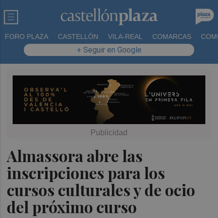
FORO PLAZA
CASTELLÓN
VILA-REAL
COMARCAS
COM
+ Seguir en Google
Almassora abre las
inscripciones para los
cursos culturales y de ocio
del próximo curso