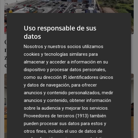
Uso responsable de sus
datos
Ocho millones de inversión y 15.000
Nosotros y nuestros socios utilizamos
metros cuadrados: Almassora recupera la
cookies y tecnologías similares para
zona de Peris Agost con un nuevo parque
almacenar y acceder a información en su
comercial
dispositivo y procesar datos personales,
como su dirección IP, identificadores únicos
y datos de navegación, para ofrecer
anuncios y contenido personalizados, medir
anuncios y contenido, obtener información
sobre la audiencia y mejorar los servicios.
Proveedores de terceros (1913)
también
pueden procesar sus datos para estos y
otros fines, incluido el uso de datos de