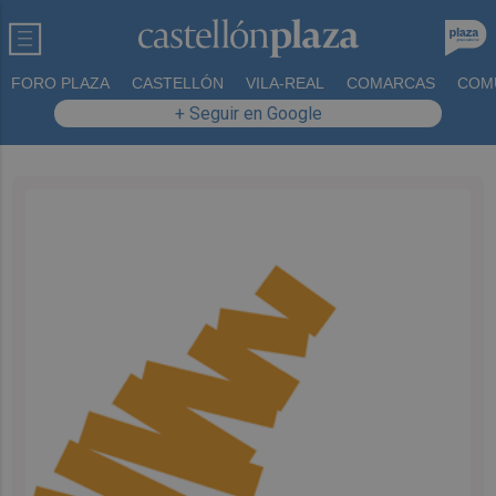
FORO PLAZA
CASTELLÓN
VILA-REAL
COMARCAS
COM
+ Seguir en Google