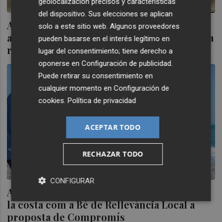
geolocalización precisos y características
del dispositivo. Sus elecciones se aplican
Almassora y Facsa acometerán siete
solo a este sitio web. Algunos proveedores
actuaciones para mejorar la eficiencia de la
pueden basarse en el interés legítimo en
red de agua potable
lugar del consentimiento; tiene derecho a
oponerse en
Configuración de publicidad
.
Puede retirar su consentimiento en
cualquier momento en
Configuración de
cookies
.
Política de privacidad
ACEPTAR TODO
RECHAZAR TODO
CONFIGURAR
Almassora aprovarà protegir les cases de
la costa com a Bé de Rellevància Local a
proposta de Compromís