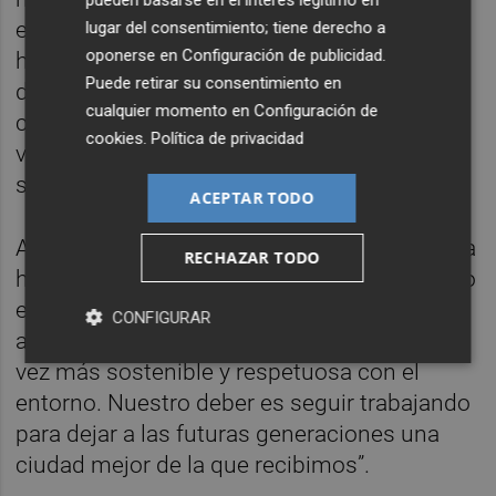
pueden basarse en el interés legítimo en
entorno y dar respuesta a una reivindicación
lugar del consentimiento; tiene derecho a
oponerse en
Configuración de publicidad
.
histórica de los ondenses. Esta inversión
Puede retirar su consentimiento en
demuestra que los compromisos se
cualquier momento en
Configuración de
convierten en hechos cuando existe
cookies
.
Política de privacidad
voluntad de hacer las cosas bien”, ha
señalado.
ACEPTAR TODO
Asimismo, Ballester ha destacado que “Onda
RECHAZAR TODO
ha sido solidaria durante décadas acogiendo
estas instalaciones y ahora seguimos
CONFIGURAR
avanzando para que su actividad sea cada
vez más sostenible y respetuosa con el
entorno. Nuestro deber es seguir trabajando
para dejar a las futuras generaciones una
ciudad mejor de la que recibimos”.