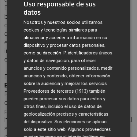
Uso responsable de sus
Empresas encargada del servicio. “Estamos
datos
buscando soluciones que permitan dar un
Nosotros y nuestros socios utilizamos
correcto tratamiento a los residuos dentro
cookies y tecnologías similares para
de nuestras instalaciones. Estamos
almacenar y acceder a información en su
estudiando realizar unas nuevas
dispositivo y procesar datos personales,
instalaciones adaptadas a las mayores
como su dirección IP, identificadores únicos
exigencias medioambientales”, ha añadido.
y datos de navegación, para ofrecer
anuncios y contenido personalizados, medir
anuncios y contenido, obtener información
Por su parte, la alcaldesa de Onda,
Carmina
sobre la audiencia y mejorar los servicios.
Ballester
, también vicepresidenta de
Proveedores de terceros (1913)
también
Reciplasa, ha valorado muy positivamente la
pueden procesar sus datos para estos y
ejecución de esta actuación. “Hoy damos un
otros fines, incluido el uso de datos de
paso importante para cerrar una etapa que
geolocalización precisos y características
ha marcado a Onda durante muchos años. El
del dispositivo. Sus elecciones se aplican
sellado del vaso B era una actuación
solo a este sitio web. Algunos proveedores
necesaria para seguir mejorando nuestro