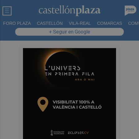
FORO PLAZA
CASTELLÓN
VILA-REAL
COMARCAS
COM
+ Seguir en Google