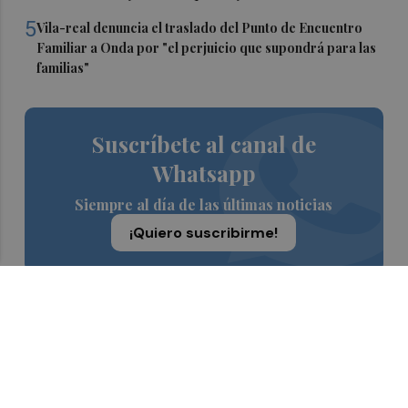
5
Vila-real denuncia el traslado del Punto de Encuentro
Familiar a Onda por "el perjuicio que supondrá para las
familias"
Suscríbete al canal de
Whatsapp
Siempre al día de las últimas noticias
¡Quiero suscribirme!