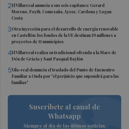
2
El Villarreal anuncia a sus seis capitanes: Gerard
Moreno, Foyth, Comesaña, Ayoze, Cardona y Logan
Costa
3
Otra inyección para el desarrollo de energía renovable
en Castellón: los fondos de la UE destinan 19 millones a
proyectos de 11 municipios
4
El Villarreal realiza su tradicional ofrenda a la Mare de
Déu de Gràcia y Sant Pasqual Baylón
5
Vila-real denuncia el traslado del Punto de Encuentro
Familiar a Onda por "el perjuicio que supondrá para las
familias"
Suscríbete al canal de
Whatsapp
Siempre al día de las últimas noticias