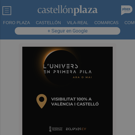
FORO PLAZA
CASTELLÓN
VILA-REAL
COMARCAS
COM
+ Seguir en Google