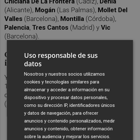
Chiclana De La Frontera
(Cádiz),
Denia
(Alicante),
Mogán
(Las Palmas),
Mollet Del
Valles
(Barcelona),
Montilla
(Córdoba),
Palencia
,
Tres Cantos
(Madrid) y
Vic
(Barcelona).
Ciudades distinguidas por
Uso responsable de sus
innovación
datos
Nosotros y nuestros socios utilizamos
Y en la categoría C (municipios de más de
cookies y tecnologías similares para
100.000 habitantes), se concede la
almacenar y acceder a información en su
distinción a
Alicante
,
Córdoba
,
Elche
dispositivo y procesar datos personales,
(Alicante) y
Torrevieja
(Alicante).
como su dirección IP, identificadores únicos
y datos de navegación, para ofrecer
anuncios y contenido personalizados, medir
anuncios y contenido, obtener información
sobre la audiencia y mejorar los servicios.
________