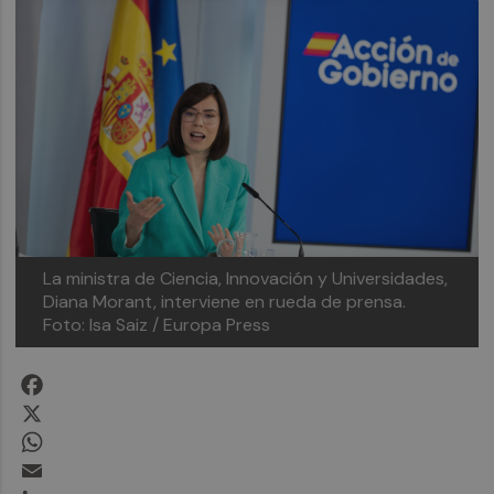
La ministra de Ciencia, Innovación y Universidades,
Diana Morant, interviene en rueda de prensa.
Foto: Isa Saiz / Europa Press
Facebook
X
WhatsApp
Email
LinkedIn