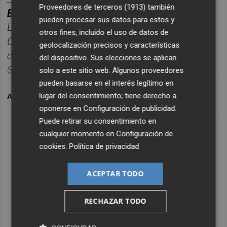
Proveedores de terceros (1913)
también
BOLET
Í
N TITULARES CASTELL
ÓN PLAZA.
pueden procesar sus datos para estos y
Las noticias m
á
s relevantes del d
í
a en
otros fines, incluido el uso de datos de
Castelló
n, reunidas cada ma
ñana en un solo
geolocalización precisos y características
correo para empezar el d
í
a informado.
del dispositivo. Sus elecciones se aplican
Suscr
í
bete
gratis al bolet
í
n aqu
í.
solo a este sitio web. Algunos proveedores
pueden basarse en el interés legítimo en
lugar del consentimiento; tiene derecho a
ARCHIVADO EN
ALMASSORA
CIENCIA
oponerse en
Configuración de publicidad
.
Puede retirar su consentimiento en
cualquier momento en
Configuración de
cookies
.
Política de privacidad
ACEPTAR TODO
RECHAZAR TODO