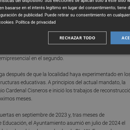
rísticas del dispositivo. Sus elecciones se aplican solo a este sitio
ta hasta el nivel B1 y, en la actualidad, cuenta con 45
 basarse en el interés legítimo en lugar del consentimiento; tiene 
guración de publicidad
. Puede retirar su consentimiento en cualqu
cookies
.
Política de privacidad
 comparativo respecto a otros municipios de la provincia
cursos de inglés hasta el nivel C1, u Onda, donde se
RECHAZAR TODO
ACE
más un grupo de conversación para niveles B1 y B2, al igu
 Compromís, la enseñanza alcanza también el nivel C1, con
emipresencial en el segundo.
a después de que la localidad haya experimentado en lo
ructuras educativas. A principios del actual mandato, la
gio Cardenal Cisneros e inició los trabajos de reconstrucci
róximos meses.
 puertas en septiembre de 2023 y, tras meses de
e Educación, el Ayuntamiento asumió en julio de 2024 el