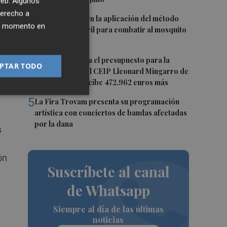
 web. Algunos
derecho a
3
Castelló repite en la aplicación del método
ier momento en
del insecto estéril para combatir al mosquito
tigre
4
El Consell amplía el presupuesto para la
PTAR TODO
construcción del CEIP Lleonard Mingarro de
al
la Vall d'Uixó: recibe 472.962 euros más
5
La Fira Trovam presenta su programación
artística con conciertos de bandas afectadas
por la dana
s
ón
Suscríbete al canal
de Whatsapp
Siempre al día de las últimas
noticias