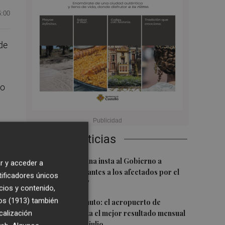
6:00
de
so
Últimas Noticias
la
1
Miguel Barrachina insta al Gobierno a
r y acceder a
"ayudar cuanto antes a los afectados por el
tificadores únicos
fuego en La Vall"
cios y contenido,
2
os (1913)
también
Sof-IA en un minuto: el aeropuerto de
Castellón alcanza el mejor resultado mensual
calización
de pasajeros en julio