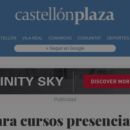
STELLÓN
VILA-REAL
COMARCAS
COMUNITAT
DEPORTES
+ Seguir en Google
a cursos presenciale