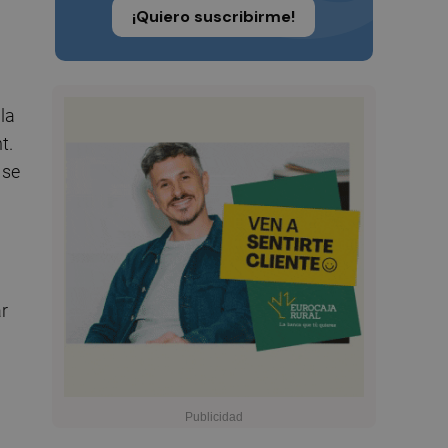
¡Quiero suscribirme!
la
t.
 se
ar