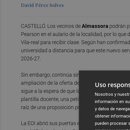
David Pérez Solves
CASTELLÓ. Los vecinos de
Almassora
podrán pr
Pearson en el aulario de la localidad, por lo que
Vila-real para recibir clase. Según han confirma
universidad a distancia para que este nuevo ser
2026-27.
Sin embargo, continúa sin resolverse otra de las 
ampliación de la oferta de la
Escuela Oficial d
Uso respons
sigue a la espera de que la Generalitat autorice
Nosotros y nuestr
plantilla docente, una petición que el pleno mu
información en su 
raíz de una proposición presentada por Compro
y datos de navega
obtener informació
La EOI abrió sus puertas en Almassora durante e
pueden procesar su