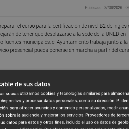
Publicado: 07/06/2026 ·
0
eparar el curso para la certificación de nivel B2 de inglés 
 dejarán de tener que desplazarse a la sede de la UNED en
do fuentes municipales, el Ayuntamiento trabaja junto a la
vicio presencial pueda ponerse en marcha a partir del cur
principales reivindicaciones educativas del municipio: la
e Idiomas (EOI)
en el aulario de Almassora. El consistorio
able de sus datos
 la implantación de grupos avanzados de inglés y refuerce 
os socios utilizamos cookies y tecnologías similares para almacena
nicipal aprobó por unanimidad en octubre del pasado año a
dispositivo y procesar datos personales, como su dirección IP, iden
mís.
ción, para ofrecer anuncios y contenido personalizados, medir anun
n sobre la audiencia y mejorar los servicios.
Proveedores de tercer
l curso 2018-19 con la impartición de los dos cursos del
s datos para estos y otros fines, incluido el uso de datos de geolo