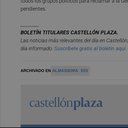
todos los grupos políticos para reclamar a la G
pendientes.
________
BOLET
Í
N
TITULARES
CASTELL
ÓN
PLAZA.
Las noticias má
s relevantes del d
í
a en
Castelló
n
d
í
a informado.
Suscríbete gratis al boletín aquí.
ARCHIVADO EN
ALMASSORA
EOI