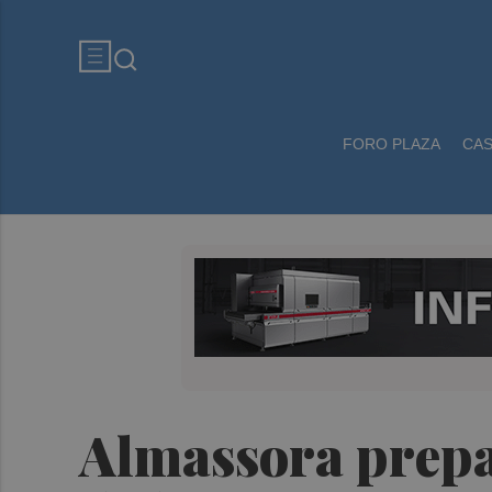
FORO PLAZA
CA
Almassora prepar