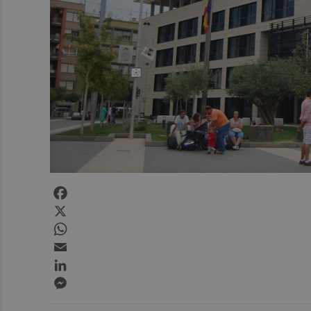
Facebook
X
WhatsApp
Email
LinkedIn
Messenger