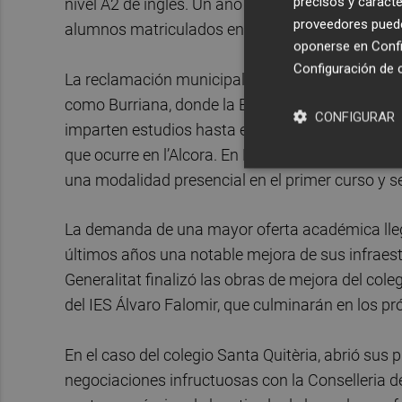
precisos y caracte
nivel A2 de ingles. Un año después amplió su ofer
proveedores pueden
alumnos matriculados en el aulario.
oponerse en
Confi
Configuración de 
La reclamación municipal se apoya en el agravio
como Burriana, donde la EOI sí ofrece todos los 
CONFIGURAR
imparten estudios hasta el nivel B2 y existe ade
que ocurre en l’Alcora. En La Vall d'Uixó, según
una modalidad presencial en el primer curso y s
La demanda de una mayor oferta académica lleg
últimos años una notable mejora de sus infraest
Generalitat finalizó las obras de mejora del cole
del IES Álvaro Falomir, que culminarán en los p
En el caso del colegio Santa Quitèria, abrió sus
negociaciones infructuosas con la Conselleria d