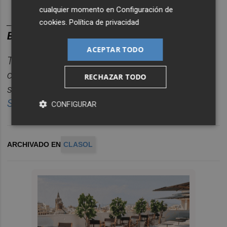
cualquier momento en
Configuración de
________
cookies
.
Política de privacidad
BOLET
ÍN DE EMPRESAS E INNOVACIÓN.
ACEPTAR TODO
Toda la información empresarial de Castellón,
concentrada en un único correo semanal para
RECHAZAR TODO
seguir la actualidad sin perder tiempo.
Suscr
í
bete gratis al bolet
í
n aqu
í.
CONFIGURAR
ARCHIVADO EN
CLASOL