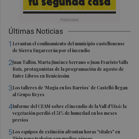
Últimas Noticias
1
Levantan el confinamiento del municipio castellonense
de Sierra Engarcerán por el incendio
2
Juan Tallón, Marta Jiménez Serrano o Juan Evaristo Valls
Boix, protagonistas de la programación de agosto de
Entre Libros en Benicàssim
3
Los talleres de ‘Magia en los Barrios’ de Castelló llegan
al Grupo Reyes
4
Informe del CEAM sobre el incendio de la Vall d'Uixó: la
vegetación perdió el 51% de humedad en los meses
previos
5
Los equipos de extinción afrontan horas "vitales" en
Tírig para trabajar con medios aéreos