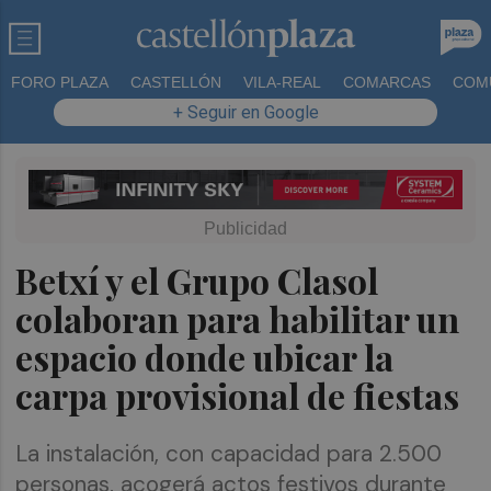
FORO PLAZA
CASTELLÓN
VILA-REAL
COMARCAS
COM
+ Seguir en Google
Betxí y el Grupo Clasol
colaboran para habilitar un
espacio donde ubicar la
carpa provisional de fiestas
La instalación, con capacidad para 2.500
personas, acogerá actos festivos durante