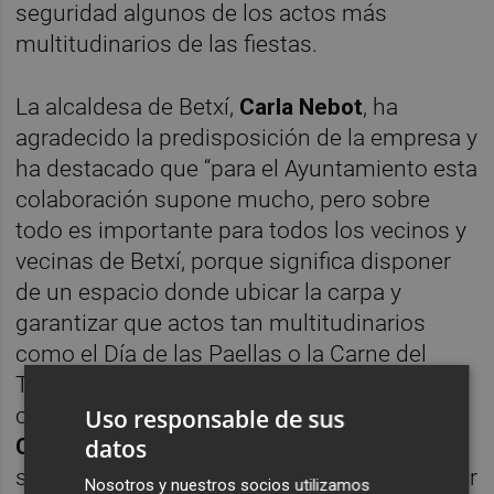
seguridad algunos de los actos más
multitudinarios de las fiestas.
La alcaldesa de Betxí,
Carla Nebot
, ha
agradecido la predisposición de la empresa y
ha destacado que “para el Ayuntamiento esta
colaboración supone mucho, pero sobre
todo es importante para todos los vecinos y
vecinas de Betxí, porque significa disponer
de un espacio donde ubicar la carpa y
garantizar que actos tan multitudinarios
como el Día de las Paellas o la Carne del
Toro puedan celebrarse en las mejores
condiciones posibles”. Por su parte,
César
Uso responsable de sus
datos
Claramonte
, CEO de Grupo Clasol, ha
señalado que “estamos encantados de poder
Nosotros y nuestros socios utilizamos