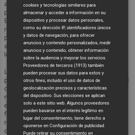
ayudar tanto al Ayuntamiento como al
cookies y tecnologías similares para
pueblo. Somos una empresa instalada en
almacenar y acceder a información en su
Betxí que da trabajo a muchas personas del
dispositivo y procesar datos personales,
como su dirección IP, identificadores únicos
municipio y cualquier colaboración que
y datos de navegación, para ofrecer
podamos ofrecer, ya sea cediendo espacios,
anuncios y contenido personalizados, medir
aportando producto o apoyando iniciativas
anuncios y contenido, obtener información
locales, para nosotros es una satisfacción”.
sobre la audiencia y mejorar los servicios.
Proveedores de terceros (1913)
también
La carpa tendrá una capacidad aproximada
pueden procesar sus datos para estos y
para 2.500 personas y permitirá garantizar el
otros fines, incluido el uso de datos de
desarrollo de los principales actos festivos
geolocalización precisos y características
del dispositivo. Sus elecciones se aplican
mientras continúan las obras del futuro
solo a este sitio web. Algunos proveedores
espacio polifuncional municipal. Una vez
pueden basarse en el interés legítimo en
finalicen estos trabajos, la previsión es
lugar del consentimiento; tiene derecho a
recuperar su ubicación habitual como punto
oponerse en
Configuración de publicidad
.
central de las celebraciones.
Puede retirar su consentimiento en