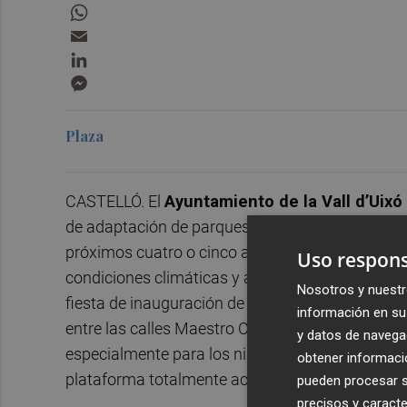
WhatsApp
Email
LinkedIn
Messenger
Plaza
CASTELLÓ. El
Ayuntamiento de la Vall d’Uixó
de adaptación de parques y jardines al cambio cl
próximos cuatro o cinco años con el objetivo de
Uso respons
condiciones climáticas y a las necesidades actua
Nosotros y nuestr
fiesta de inauguración de la nueva plaza de la 
información en su 
entre las calles Maestro Chapí y Poeta Llorente
y datos de navega
especialmente para los niños y niñas, y que inco
obtener informació
plataforma totalmente accesible.
pueden procesar su
precisos y caracte