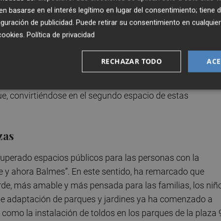
 basarse en el interés legítimo en lugar del consentimiento; tiene 
los episodios de altas temperaturas son cada vez más
guración de publicidad
. Puede retirar su consentimiento en cualqu
a nueva realidad”. Por ello ha destacado que “muchos de 
cookies
.
Política de privacidad
X y ahora necesitan una actualización para dar respuesta 
ivados del cambio climático”. Esta nueva plaza incorpora 12
RECHAZAR TODO
ACE
ación de la jardinera ya existente, contribuyendo a gener
un entorno más confortable. Además, los juegos de agua se
ue, convirtiéndose en el segundo espacio de estas
zas
perado espacios públicos para las personas con la
e y ahora Balmes”. En este sentido, ha remarcado que
e, más amable y más pensada para las familias, los niñ
 de adaptación de parques y jardines ya ha comenzado a
como la instalación de toldos en los parques de la plaza 