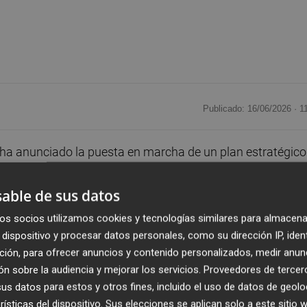
Publicado: 16/06/2026 ·
1
ha anunciado la puesta en marcha de un plan estratégico
imático, una estrategia que se desarrollará durante los
 renovar y actualizar estos espacios públicos a las nuevas
able de sus datos
les de la ciudadanía. El anuncio se ha realizado durante 
os socios utilizamos cookies y tecnologías similares para almacena
calle Balmes, un espacio de 2.000 metros cuadrados situa
dispositivo y procesar datos personales, como su dirección IP, iden
 que ha sido recuperado para el uso ciudadano,
ción, para ofrecer anuncios y contenido personalizados, medir anun
rpora juegos infantiles, juegos de agua, zonas verdes y u
n sobre la audiencia y mejorar los servicios.
Proveedores de tercer
s datos para estos y otros fines, incluido el uso de datos de geolo
rísticas del dispositivo. Sus elecciones se aplican solo a este sitio