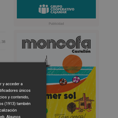
1:38
la
r y acceder a
do
tificadores únicos
cios y contenido,
na
os (1913)
también
calización
 web. Algunos