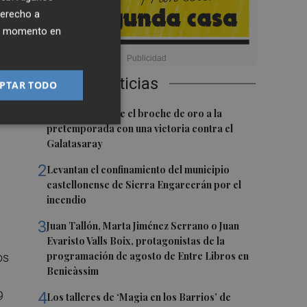
derecho a
ier momento en
los
a
Últimas Noticias
PTAR TODO
ar
1
El Villarreal pone el broche de oro a la
pretemporada con una victoria contra el
Galatasaray
2
Levantan el confinamiento del municipio
castellonense de Sierra Engarcerán por el
incendio
3
Juan Tallón, Marta Jiménez Serrano o Juan
Evaristo Valls Boix, protagonistas de la
programación de agosto de Entre Libros en
os
Benicàssim
9
4
Los talleres de ‘Magia en los Barrios’ de