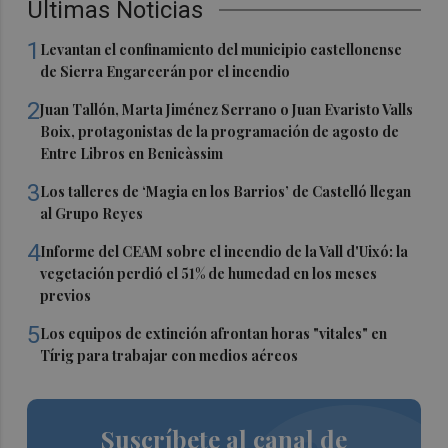
Últimas Noticias
1
Levantan el confinamiento del municipio castellonense
de Sierra Engarcerán por el incendio
2
Juan Tallón, Marta Jiménez Serrano o Juan Evaristo Valls
Boix, protagonistas de la programación de agosto de
Entre Libros en Benicàssim
3
Los talleres de ‘Magia en los Barrios’ de Castelló llegan
al Grupo Reyes
4
Informe del CEAM sobre el incendio de la Vall d'Uixó: la
vegetación perdió el 51% de humedad en los meses
previos
5
Los equipos de extinción afrontan horas "vitales" en
Tírig para trabajar con medios aéreos
Suscríbete al canal de