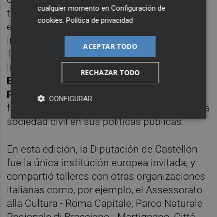
cualquier momento en
Configuración de
transparencia a nivel provincial y facilitar el
cookies
.
Política de privacidad
ejercicio de los derechos de acceso a la
información. Así, la responsable del área de
ACEPTAR TODO
Transparencia y Participación explicó cómo
la institución provincial ha desarrollado una
RECHAZAR TODO
Estrategia Provincial de Gobernanza
Participativa
como instrumento
CONFIGURAR
fundamental para integrar la aportación de la
sociedad civil en sus políticas públicas.
En esta edición, la Diputación de Castellón
fue la única institución europea invitada, y
compartió talleres con otras organizaciones
italianas como, por ejemplo, el Assessorato
alla Cultura - Roma Capitale, Parco Naturale