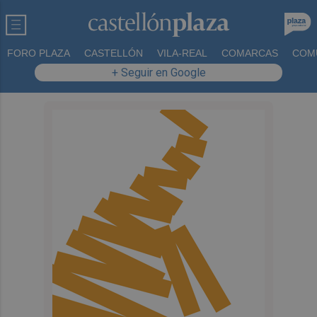
FORO PLAZA
CASTELLÓN
VILA-REAL
COMARCAS
COM
+ Seguir en Google