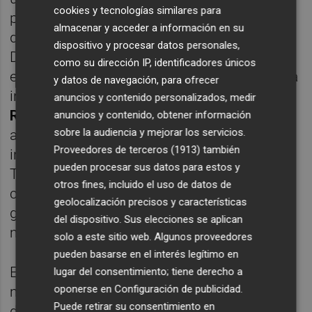
cookies y tecnologías similares para
procesos participativos, innovadora en su
almacenar y acceder a información en su
diseño y ajustada a las necesidades de la
dispositivo y procesar datos personales,
Diputación de Castellón. Asimismo, en el
como su dirección IP, identificadores únicos
encuentro se ha analizado la asistencia de la
y datos de navegación, para ofrecer
institución provincial a la VII edición de la
anuncios y contenido personalizados, medir
Roma Design Experience
, un encuentro
anuncios y contenido, obtener información
sobre la audiencia y mejorar los servicios.
anual de profesionales del mundo de la
Proveedores de terceros (1913)
también
innovación y del diseño. La diputada María
pueden procesar sus datos para estos y
Tormo viajó el pasado mes de enero a la
otros fines, incluido el uso de datos de
capital de Italia para exponer el desafío de la
geolocalización precisos y características
gobernanza participativa en gobiernos
del dispositivo. Sus elecciones se aplican
multinivel de la institución provincial.
solo a este sitio web. Algunos proveedores
pueden basarse en el interés legítimo en
En ese encuentro, la diputada puso de
lugar del consentimiento; tiene derecho a
oponerse en
Configuración de publicidad
.
manifiesto el compromiso de la Diputación
Puede retirar su consentimiento en
de Castellón para promover políticas de