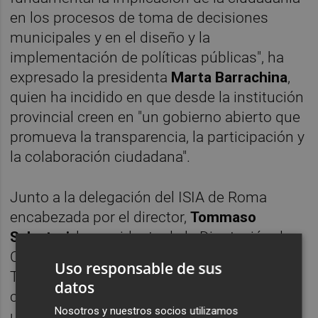
en los procesos de toma de decisiones
municipales y en el diseño y la
implementación de políticas públicas", ha
expresado la presidenta
Marta Barrachina
,
quien ha incidido en que desde la institución
provincial creen en "un gobierno abierto que
promueva la transparencia, la participación y
la colaboración ciudadana".
Junto a la delegación del ISIA de Roma
encabezada por el director,
Tommaso
Salvatori
, la presidenta de la Diputación de
Castellón y la diputada de Participación y
Uso responsable de sus
Transparencia han avanzando en la
datos
colaboración iniciada en cuanto al uso de
Nosotros y nuestros socios utilizamos
una nueva metodología para impulsar