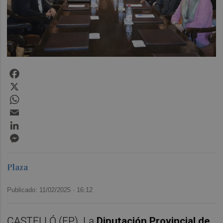
Facebook
X
WhatsApp
Email
LinkedIn
Messenger
Plaza
Publicado: 11/02/2025 ·
16:12
CASTELLÓ (EP). La
Diputación Provincial de