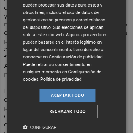
pueden procesar sus datos para estos y
como Harry, registrado a mediados de enero
otros fines, incluido el uso de datos de
y que dejó desperfectos valorados en 1,5
geolocalización precisos y características
millones de euros, se han agravado por la no
del dispositivo. Sus elecciones se aplican
ejecución del proyecto de regeneración de la
solo a este sitio web. Algunos proveedores
playa Ben-Afeli y por la negativa del Puerto a
pueden basarse en el interés legítimo en
aportar los 60.000 metros cúbicos de arena
lugar del consentimiento; tiene derecho a
fijados en la Declaración de Impacto
oponerse en
Configuración de publicidad
.
Puede retirar su consentimiento en
Ambiental (DIA) de la última ampliación
cualquier momento en
Configuración de
portuaria.
cookies
.
Política de privacidad
El ejecutivo municipal se reunió en febrero
ACEPTAR TODO
con representantes vecinales de la playa
para analizar la propuesta de deslinde y
RECHAZAR TODO
consensuar las alegaciones. El objetivo del
consistorio es solicitar que la línea de ribera
CONFIGURAR
del mar se sitúe en la parte exterior del