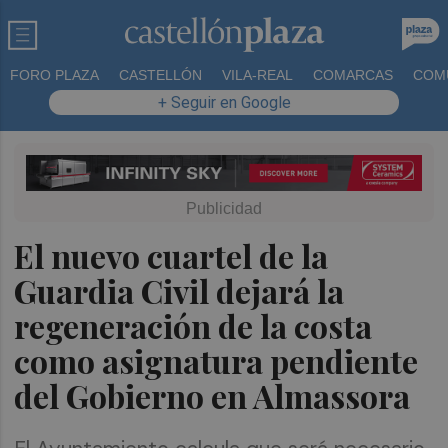
FORO PLAZA
CASTELLÓN
VILA-REAL
COMARCAS
COM
+ Seguir en Google
El nuevo cuartel de la
Guardia Civil dejará la
regeneración de la costa
como asignatura pendiente
del Gobierno en Almassora