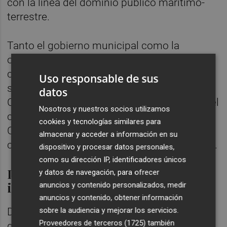
con la línea del dominio público marítimo-
terrestre.
Tanto el gobierno municipal como la
oposición rechazan esta propuesta al
considerar que la regresión del litoral tiene
Uso responsable de sus
su origen en la ampliación del Puerto de
datos
Castellón. Con ese argumento, entre otros, el
Nosotros y nuestros socios utilizamos
consistorio y el grupo municipal de
cookies y tecnologías similares para
Compromís han presentado alegaciones
almacenar y acceder a información en su
contra el deslinde planteado por el Gobierno.
dispositivo y procesar datos personales,
como su dirección IP, identificadores únicos
Los daños de los temporales de
y datos de navegación, para ofrecer
invierno
anuncios y contenido personalizados, medir
anuncios y contenido, obtener información
sobre la audiencia y mejorar los servicios.
Desde el Ayuntamiento también denuncian
Proveedores de terceros (1725)
también
que los daños ocasionados por temporales