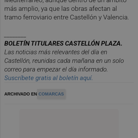
Mediterráneo, aunque dentro de un ámbito
más amplio, ya que las obras afectan al
tramo ferroviario entre Castellón y Valencia.
________
BOLET
Í
N
TITULARES
CASTELL
ÓN
PLAZA.
Las noticias m
á
s relevantes del d
í
a en
Castelló
n
, reunidas cada ma
ñana en un solo
correo para empezar el d
í
a informado.
Suscr
í
bete
gratis al
bolet
í
n
aqu
í
.
ARCHIVADO EN
COMARCAS