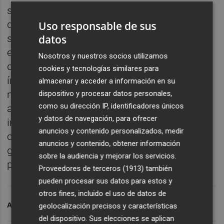
sistema de climatización, con una inversión
de 29.500 euros, y se ha instalado un nuevo
Uso responsable de sus
datos
sistema de ventilación y extracción de aire
en la sala técnica de tratamiento de agua,
Nosotros y nuestros socios utilizamos
dotado con 4.500 euros y ejecutado
cookies y tecnologías similares para
íntegramente por personal propio de
almacenar y acceder a información en su
mantenimiento. "Estamos realizando una
dispositivo y procesar datos personales,
como su dirección IP, identificadores únicos
apuesta decidida por poner al día unas
y datos de navegación, para ofrecer
instalaciones fundamentales para la ciudad,
anuncios y contenido personalizados, medir
combinando inversión, sostenibilidad y una
anuncios y contenido, obtener información
gestión más eficiente de los recursos
sobre la audiencia y mejorar los servicios.
públicos", ha concluido Baños.
Proveedores de terceros (1913)
también
pueden procesar sus datos para estos y
otros fines, incluido el uso de datos de
ARCHIVADO EN
LA VALL D'UIXÓ
geolocalización precisos y características
del dispositivo. Sus elecciones se aplican