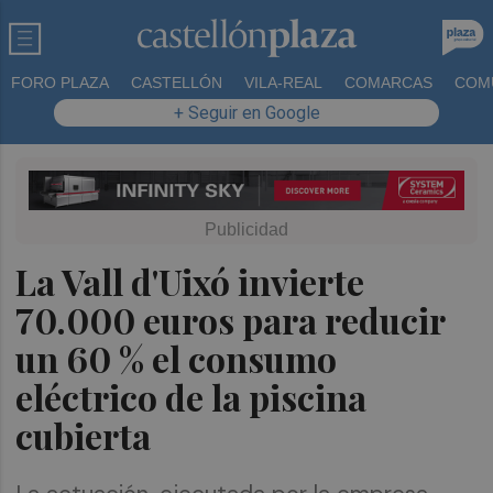
FORO PLAZA
CASTELLÓN
VILA-REAL
COMARCAS
COM
+ Seguir en Google
La Vall d'Uixó invierte
70.000 euros para reducir
un 60 % el consumo
eléctrico de la piscina
cubierta