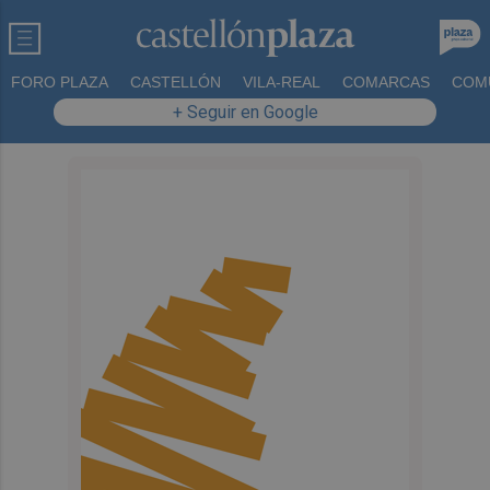
FORO PLAZA
CASTELLÓN
VILA-REAL
COMARCAS
COM
+ Seguir en Google