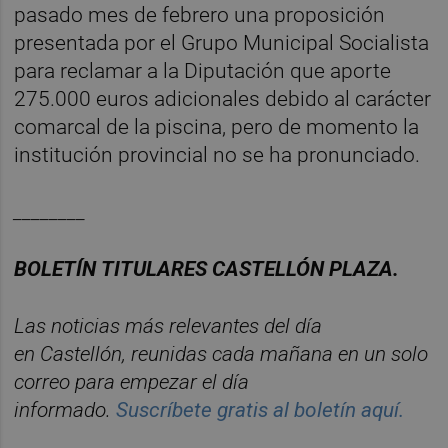
pasado mes de febrero una proposición
presentada por el Grupo Municipal Socialista
para reclamar a la Diputación que aporte
275.000 euros adicionales debido al carácter
comarcal de la piscina, pero de momento la
institución provincial no se ha pronunciado.
________
BOLET
Í
N
TITULARES
CASTELL
ÓN
PLAZA.
Las noticias m
á
s relevantes del d
í
a
en
Castelló
n
, reunidas cada ma
ñana en un solo
correo para empezar el d
í
a
informado.
Suscr
í
bete
gratis al
bolet
í
n
aqu
í
.