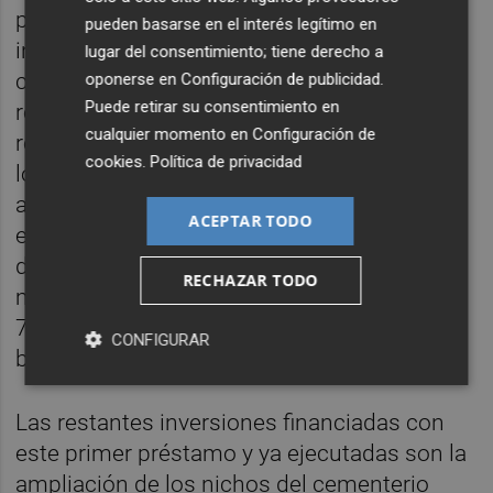
préstamo es la nueva Casa de la Cultura,
pueden basarse en el interés legítimo en
inaugurada el pasado mes de marzo. El
lugar del consentimiento; tiene derecho a
crédito reservó 48.400 euros para la
oponerse en
Configuración de publicidad
.
Puede retirar su consentimiento en
redacción del proyecto constructivo del
cualquier momento en
Configuración de
recinto, que alberga la escuela de música, el
cookies
.
Política de privacidad
local de ensayos de la banda, un auditorio,
aulas para la
Escuela Pública de Adultos
, un
ACEPTAR TODO
espacio de interpretación, la Escuela Oficial
de Idiomas, una cafetería y dependencias
RECHAZAR TODO
municipales. Además, se reservaron otros
735.724 euros para la construcción de la
CONFIGURAR
biblioteca.
Las restantes inversiones financiadas con
este primer préstamo y ya ejecutadas son la
ampliación de los nichos del cementerio