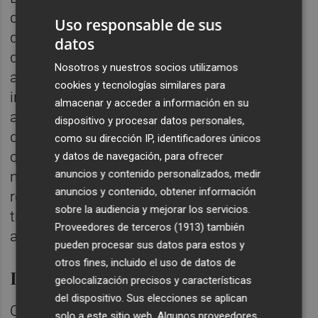
de 1950 la fábrica de azulejos
Tilesa
, de la
Uso responsable de sus
que todavía se conserva alrededor del 40%
datos
del edificio original. Tras el cese de la
Nosotros y nuestros socios utilizamos
actividad industrial en 1987, una parte del
cookies y tecnologías similares para
inmueble fue transformada en vivienda,
almacenar y acceder a información en su
aunque pocos años después quedó
dispositivo y procesar datos personales,
definitivamente abandonada. Una vez
como su dirección IP, identificadores únicos
concluya esta próxima fase del proyecto y la
y datos de navegación, para ofrecer
anuncios y contenido personalizados, medir
nave fundacional esté totalmente
anuncios y contenido, obtener información
rehabilitada, el consistorio empezará a
sobre la audiencia y mejorar los servicios.
trabajar en la recuperación de las diversas
Proveedores de terceros (1913)
también
ampliaciones de la Real Fábrica.
pueden procesar sus datos para estos y
otros fines, incluido el uso de datos de
La nueva Casa de la Cultura
geolocalización precisos y características
del dispositivo. Sus elecciones se aplican
Otro proyecto muy relevante vinculado al
solo a este sitio web. Algunos proveedores