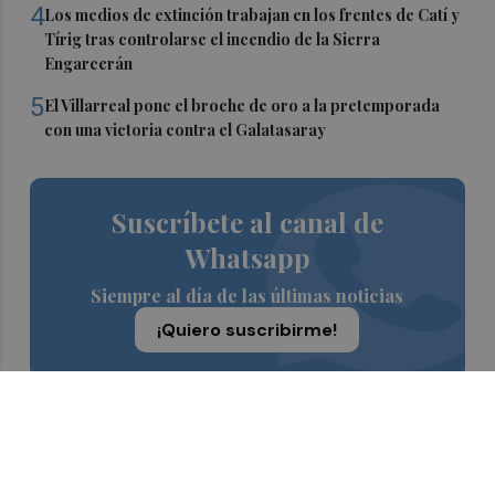
4
Los medios de extinción trabajan en los frentes de Catí y
Tírig tras controlarse el incendio de la Sierra
Engarcerán
5
El Villarreal pone el broche de oro a la pretemporada
con una victoria contra el Galatasaray
Suscríbete al canal de
Whatsapp
Siempre al día de las últimas noticias
¡Quiero suscribirme!