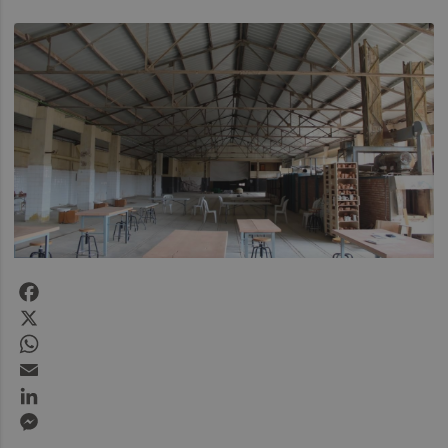
Facebook
X
WhatsApp
Email
LinkedIn
Messenger