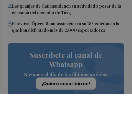
4
Las granjas de Catí mantienen su actividad a pesar de la
cercanía del incendio de Tírig
5
El festival Ópera Benicàssim cierra su 18ª edición en la
que han disfrutado más de 2.000 espectadores
Suscríbete al canal de
Whatsapp
Siempre al día de las últimas noticias
¡Quiero suscribirme!