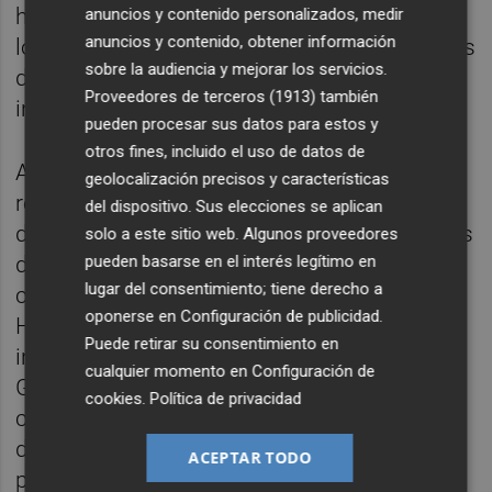
hecho la Generalitat para que puedan recibir
anuncios y contenido personalizados, medir
anuncios y contenido, obtener información
los recursos que se merecen para reparar los
sobre la audiencia y mejorar los servicios.
desperfectos ocasionados por las
Proveedores de terceros (1913)
también
inundaciones.
pueden procesar sus datos para estos y
otros fines, incluido el uso de datos de
Asimismo, el jefe del Consell también ha
geolocalización precisos y características
reclamado al Estado la "ejecución inmediata
del dispositivo. Sus elecciones se aplican
de las obras previstas en barrancos y cauces
solo a este sitio web. Algunos proveedores
de la provincia de Castellón" donde hay
pueden basarse en el interés legítimo en
lugar del consentimiento; tiene derecho a
contabilizadas por la Confederación
oponerse en
Configuración de publicidad
.
Hidrográfica del Júcar (CHJ) 91 zonas
Puede retirar su consentimiento en
inundables. El 'president' ha exigido al
cualquier momento en
Configuración de
Gobierno que no demore estos proyectos
cookies
.
Política de privacidad
contemplados por un valor de 100 millones
de euros que "merecen los castellonenses
ACEPTAR TODO
para dar tranquilidad a la provincia".