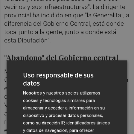
vecinos y sus infraestructuras". La dirigente
provincial ha incidido en que "la Generalitat, a
diferencia del Gobierno Central, está donde
toca: junto a la gente, junto a donde está
esta Diputación".
"Abandono" del Gobierno central
Mazón ha lamentado "el abandono" del
Uso responsable de sus
Gobierno de España a los daños sufridos por
datos
estas 71 poblaciones castellonenses, a los
Nosotros y nuestros socios utilizamos
que se añaden 28 de la provincia de
cookies y tecnologías similares para
Valencia, para los que ha destinado "cero
almacenar y acceder a información en su
ayudas y cero euros". Por ello, ha vuelto a
dispositivo y procesar datos personales,
reivindicar al Ejecutivo central que incluya a
como su dirección IP, identificadores únicos
estos municipios en sus decretos como ha
y datos de navegación, para ofrecer