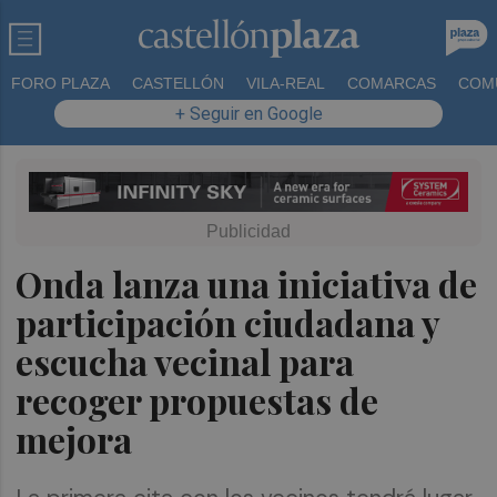
FORO PLAZA
CASTELLÓN
VILA-REAL
COMARCAS
COM
+ Seguir en Google
Onda lanza una iniciativa de
participación ciudadana y
escucha vecinal para
recoger propuestas de
mejora