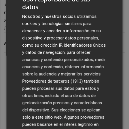
Toda la información empresarial de Castellón,
datos
concentrada en un ú
nico correo semanal para
Nosotros y nuestros socios utilizamos
seguir la actualidad sin perder
cookies y tecnologías similares para
tiempo.
Suscríbete gratis al boletín aquí.
almacenar y acceder a información en su
dispositivo y procesar datos personales,
ARCHIVADO EN
TORREBLANCA
como su dirección IP, identificadores únicos
y datos de navegación, para ofrecer
anuncios y contenido personalizados, medir
anuncios y contenido, obtener información
sobre la audiencia y mejorar los servicios.
Proveedores de terceros (1913)
también
pueden procesar sus datos para estos y
otros fines, incluido el uso de datos de
geolocalización precisos y características
del dispositivo. Sus elecciones se aplican
solo a este sitio web. Algunos proveedores
pueden basarse en el interés legítimo en