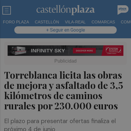
FORO PLAZA
CASTELLÓN
VILA-REAL
COMARCAS
COM
+ Seguir en Google
Torreblanca licita las obras
de mejora y asfaltado de 3,5
kilómetros de caminos
rurales por 230.000 euros
El plazo para presentar ofertas finaliza el
próximo 4 de junio