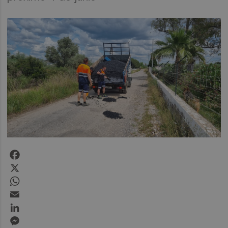
Facebook
X
WhatsApp
Email
LinkedIn
Messenger