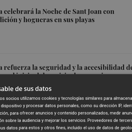
 celebrará la Noche de Sant Joan con
dición y hogueras en sus playas
 refuerza la seguridad y la accesibilidad d
on el inicio del servicio de socorrismo
able de sus datos
os socios utilizamos cookies y tecnologías similares para almacena
dispositivo y procesar datos personales, como su dirección IP, iden
ción, para ofrecer anuncios y contenido personalizados, medir anun
n sobre la audiencia y mejorar los servicios.
Proveedores de tercer
licita las obras de mejora y asfaltado de 3,
s datos para estos y otros fines, incluido el uso de datos de geolo
 de caminos rurales por 230.000 euros