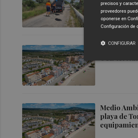
precisos y caracte
proveedores pueden
oponerse en
Confi
Configuración de 
CONFIGURAR
La playa de
UTE efectua
Medio Ambie
playa de To
equipamien