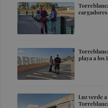
Torreblanca
cargadores 
Torreblanca
playa a los
Luz verde a
Torreblanca