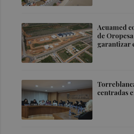
Acuamed con
de Oropesa 
garantizar 
Torreblanca
centradas e