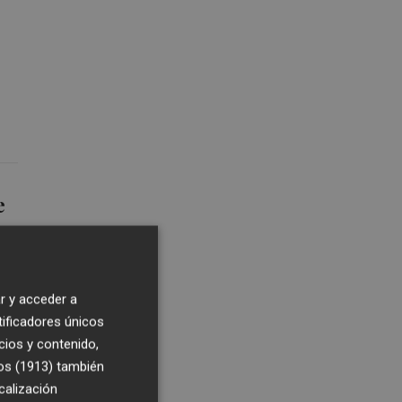
e
r y acceder a
tificadores únicos
cios y contenido,
os (1913)
también
5
calización