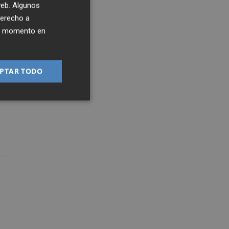
 web. Algunos
derecho a
ier momento en
PTAR TODO
a