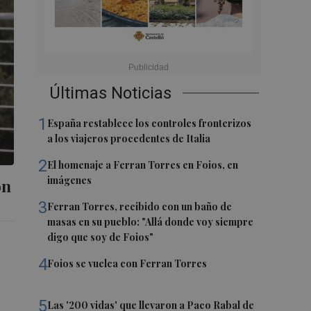
Últimas Noticias
1
España restablece los controles fronterizos
a los viajeros procedentes de Italia
2
El homenaje a Ferran Torres en Foios, en
imágenes
ón
3
Ferran Torres, recibido con un baño de
masas en su pueblo: "Allá donde voy siempre
digo que soy de Foios"
4
Foios se vuelca con Ferran Torres
5
Las '200 vidas' que llevaron a Paco Rabal de