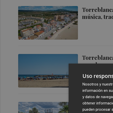
Torreblanca
música, tra
Torreblanca
sus playas c
Uso respons
Nosotros y nuestr
información en su 
y datos de navega
obtener informació
Torreblanca 
pueden procesar su
kilómetros