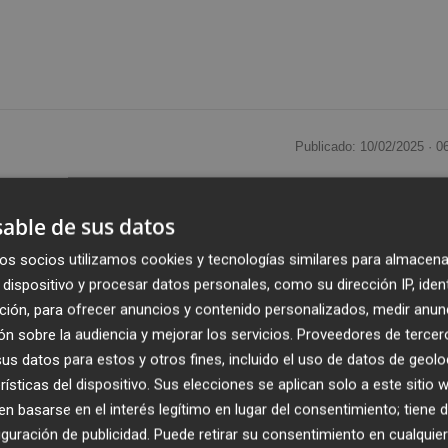
Publicado: 10/02/2025 ·
0
ne la garantía de que podrá usar el agua que necesita de
able de sus datos
idad del PAI del golf, un proyecto de 2003 recuperado por 
os socios utilizamos cookies y tecnologías similares para almacena
unas 4.000 viviendas, hoteles, áreas comerciales y un ca
dispositivo y procesar datos personales, como su dirección IP, iden
nes de metros cuadrados frente a la costa. La
ción, para ofrecer anuncios y contenido personalizados, medir anun
J)
ha resuelto favorablemente la concesión del
título
n sobre la audiencia y mejorar los servicios.
Proveedores de tercer
3 anuales
de las aguas desaladas de la estación de
s datos para estos y otros fines, incluido el uso de datos de geolo
te es del pasado 6 de octubre de 2024, tal y como consta 
rísticas del dispositivo. Sus elecciones se aplican solo a este sitio
.
 basarse en el interés legítimo en lugar del consentimiento; tiene 
guración de publicidad
. Puede retirar su consentimiento en cualqu