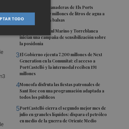
1
Explotaciones ganaderas de Els Ports
ra
contarán con 20 millones de litros de agua a
PTAR TODO
través de nuevas balsas
2
La Fundación Azul Marino y Torreblanca
inician una campaña de sensibilización sobre
la posidonia
de
3
El Gobierno ejecuta 7.200 millones de Next
Generation en la Comunitat: el acceso a
PortCastelló y la intermodal reciben 191
millones
 m3
4
Moncofa disfruta las fiestas patronales de
Sant Roc con una programación adaptada a
todos los públicos
5
PortCastelló cierra el segundo mejor mes de
julio en graneles líquidos: dispara el petróleo
en medio de la guerra de Oriente Medio
de