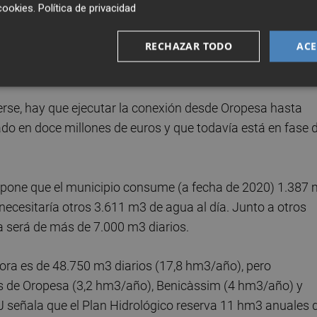
cookies
.
Política de privacidad
megaproyecto urbanístico era uno de los principales
 verano, el Ayuntamiento firmó con Acuamed el convenio pa
RECHAZAR TODO
ACE
, pero
el suministro de agua desalada solo es posible
torgada, en este caso, por la CHJ.
rse, hay que ejecutar la conexión desde Oropesa hasta
do en doce millones de euros y que todavía está en fase 
 expone que el municipio consume (a fecha de 2020) 1.387
f necesitaría otros 3.611 m3 de agua al día. Junto a otros
a será de más de 7.000 m3 diarios.
ora es de 48.750 m3 diarios (17,8 hm3/año), pero
os de Oropesa (3,2 hm3/año), Benicàssim (4 hm3/año) y
J señala que el Plan Hidrológico reserva 11 hm3 anuales 