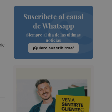
Suscríbete al canal
de Whatsapp
Siempre al día de las últimas
noticias
rie
¡Quiero suscribirme!