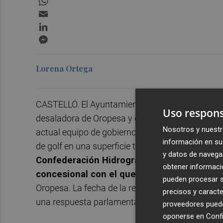
Email
LinkedIn
Messenger
Lorena Ortega
CASTELLÓ. El Ayuntamiento de Torreblanca ya tie
Uso respons
desaladora de Oropesa y que condiciona la viabil
Nosotros y nuestr
actual equipo de gobierno y que prevé levantar 
información en su 
de golf en una superficie total de casi dos millo
y datos de navega
Confederación Hidrográfica del Júcar (CH
obtener informació
concesional con el que poder usar 2,40 hm
pueden procesar su
Oropesa. La fecha de la resolución del expedien
precisos y caracte
una respuesta parlamentaria sobre la actuación
proveedores pueden
oponerse en
Confi