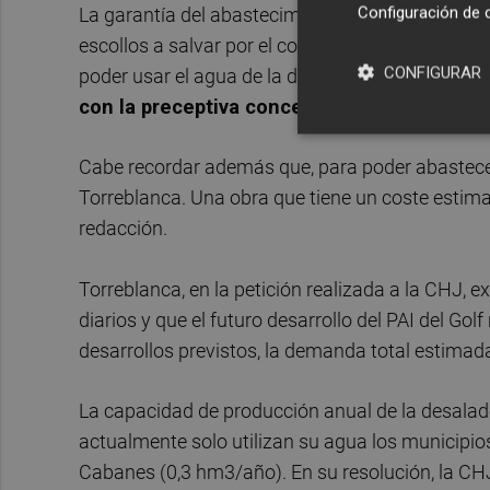
Configuración de 
La garantía del abastecimiento de agua para el 
escollos a salvar por el consistorio. El pasado
CONFIGURAR
poder usar el agua de la desaladora de Oropesa
con la preceptiva concesión
o autorización o
Cabe recordar además que, para poder abastece
Torreblanca. Una obra que tiene un coste estima
redacción.
Torreblanca, en la petición realizada a la CHJ,
diarios y que el futuro desarrollo del PAI del Gol
desarrollos previstos, la demanda total estimad
La capacidad de producción anual de la desalad
actualmente solo utilizan su agua los municipi
Cabanes (0,3 hm3/año). En su resolución, la CH