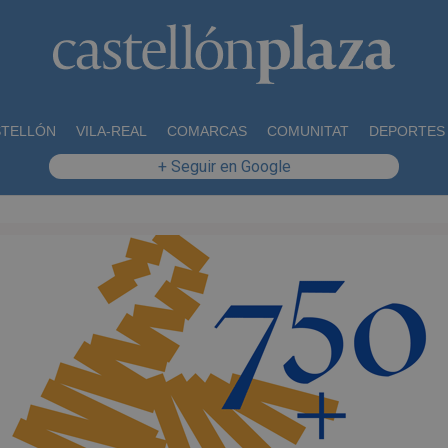
STELLÓN
VILA-REAL
COMARCAS
COMUNITAT
DEPORTES
+ Seguir en Google