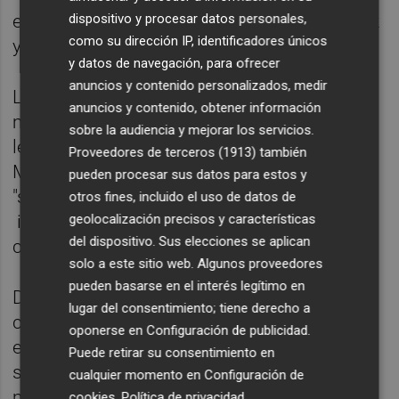
dispositivo y procesar datos personales,
el secreto de sumario porque defienden "luz
como su dirección IP, identificadores únicos
y taquígrafos" en esta cuestión.
y datos de navegación, para ofrecer
anuncios y contenido personalizados, medir
Los socialistas apoyaron la puesta en
anuncios y contenido, obtener información
marcha de esta comisión cuando se haya
sobre la audiencia y mejorar los servicios.
levantado todo el secreto de sumario.
Proveedores de terceros (1913)
también
Martínez ha manifestado también que le
pueden procesar sus datos para estos y
"sonroja" que el PP tenga "esas ansias e
otros fines, incluido el uso de datos de
geolocalización precisos y características
investigar" que, a su juicio, no muestran
del dispositivo. Sus elecciones se aplican
cuando "les toca a ellos".
solo a este sitio web. Algunos proveedores
pueden basarse en el interés legítimo en
Desde Unides Podem, Pilar Lima ha
lugar del consentimiento; tiene derecho a
considerado que "lógicamente" van a
oponerse en
Configuración de publicidad
.
esperar a que se levante el secreto de
Puede retirar su consentimiento en
sumario de forma completa para "tener una
cualquier momento en
Configuración de
mirada global de la situación", de un caso
cookies
.
Política de privacidad