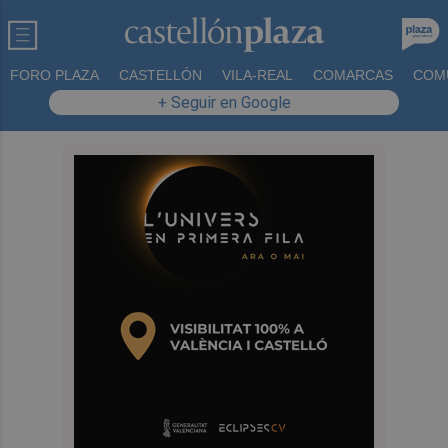
FORO PLAZA
CASTELLÓN
VILA-REAL
COMARCAS
COM
+ Seguir en Google