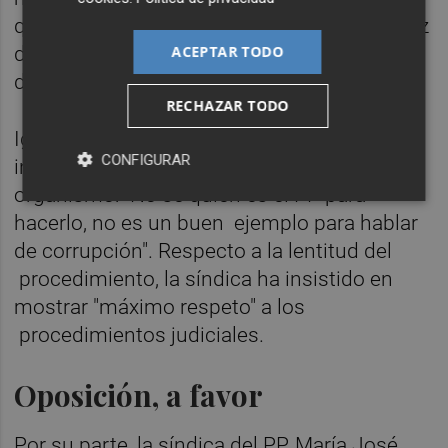
que también ha considerado que nace a raíz
ACEPTAR TODO
de las "prácticas corruptas de la hegemonía
del bipartidismo".
RECHAZAR TODO
Igualmente, ha reprochado al PP su
CONFIGURAR
insistencia en la puesta en marcha del
organismo: "No sé quién es el PP para
hacerlo, no es un buen ejemplo para hablar
de corrupción". Respecto a la lentitud del
procedimiento, la síndica ha insistido en
mostrar "máximo respeto" a los
procedimientos judiciales.
Oposición, a favor
Por su parte, la síndica del PP, María José