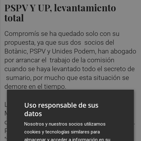
PSPV Y UP, levantamiento
total
Compromís se ha quedado solo con su
propuesta, ya que sus dos socios del
Botànic, PSPV y Unides Podem, han abogado
por arrancar el trabajo de la comisión
cuando se haya levantado todo el secreto de
sumario, por mucho que esta situación se
demore en el tiempo.
Uso responsable de sus
La portavoz adjunta del PSPV, Carmen
datos
Martínez, ha señalado que "la justicia es
demasiado lenta" y que en estos casos, más.
Nosotros y nuestros socios utilizamos
Por ello, ha expresado su deseo de que
cookies y tecnologías similares para
"tarde lo menos posible" en levantarse todo
almacenar y acceder a información en su