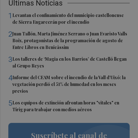
Últimas Noticias
1
Levantan el confinamiento del municipio castellonense
de Sierra Engarcerán por el incendio
2
Juan Tallón, Marta Jiménez Serrano o Juan Evaristo Valls
Boix, protagonistas de la programación de agosto de
Entre Libros en Benicàssim
3
Los talleres de ‘Magia en los Barrios’ de Castelló llegan
al Grupo Reyes
4
Informe del CEAM sobre el incendio de la Vall d'Uixó: la
vegetación perdió el 51% de humedad en los meses
previos
5
Los equipos de extinción afrontan horas "vitales" en
Tírig para trabajar con medios aéreos
Suscríbete al canal de