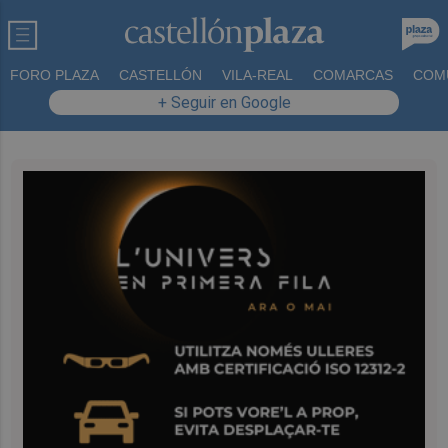
FORO PLAZA
CASTELLÓN
VILA-REAL
COMARCAS
COM
+ Seguir en Google