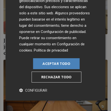
geolocalización precisos y características
del dispositivo. Sus elecciones se aplican
solo a este sitio web. Algunos proveedores
pueden basarse en el interés legítimo en
lugar del consentimiento; tiene derecho a
oponerse en
Configuración de publicidad
.
Puede retirar su consentimiento en
Juicios e investigaciones: las causas
cualquier momento en
Configuración de
judiciales valencianas auguran un 'otoño
cookies
.
Política de privacidad
caliente'
ACEPTAR TODO
RECHAZAR TODO
CONFIGURAR