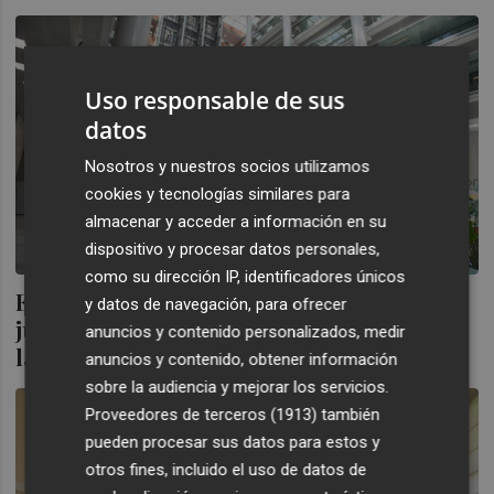
Uso responsable de sus
datos
Nosotros y nuestros socios utilizamos
cookies y tecnologías similares para
almacenar y acceder a información en su
dispositivo y procesar datos personales,
como su dirección IP, identificadores únicos
El CGPJ pide un juez de refuerzo para el
y datos de navegación, para ofrecer
juzgado que se encarga del caso Azud por
anuncios y contenido personalizados, medir
la sobrecarga
anuncios y contenido, obtener información
sobre la audiencia y mejorar los servicios.
Proveedores de terceros (1913)
también
pueden procesar sus datos para estos y
otros fines, incluido el uso de datos de