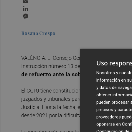
LinkedIn
Messenger
Rosana Crespo
VALÈNCIA. El Consejo General del Poder Judicial
Uso respons
Instrucción número 13 de Valencia, encargado 
Nosotros y nuestr
de refuerzo ante la sobrecarga de trabajo
.
información en su 
y datos de navega
El CGPJ tiene constitucionalmente otorgada la c
obtener informació
juzgados y tribunales para la comprobación y el
pueden procesar su
Justicia. Hasta la fecha, el de
Azud
había reclam
precisos y caracte
desde 2021 por la dificultad de abarcar la causa
proveedores pueden
oponerse en
Confi
La investigación se centra en una presunta tra
Configuración de 