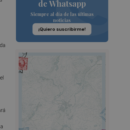
de Whatsapp
Siempre al día de las últimas
noticias
¡Quiero suscribirme!
ada
el
ará
za