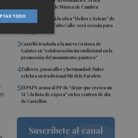
1
Culla estrena hui 'Ressonàncies', el seu
primer Festival de Música de Cambra
PTAR TODO
ón
2
Castelló acogerá la obra "Helios y Selene" de
la compañía Te Falta Calle: será creada para
el eclipse
3
Castelló traslada a la nueva Gestora de
Gaiates su "colaboración incondicional en la
promoción del monumento gaiatero"
4
Talleres, pasacalles y hermandad: Nules
celebra su tradicional Nit dels Farolets
s
5
El PSPV acusa al PP de "dejar que crezca un
en
31 % la lista de espera" en los centros de día
de Castellón
Suscríbete al canal
ma