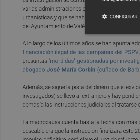
varias administraciones públicas de la Comunit
CONFIGURAR
urbanísticas y que se habrían desarrollado entr
del Ayuntamiento de València durante la etapa en
A lo largo de los últimos años se han apuntalado
financiación ilegal de las campañas del PSPV
presuntas
'mordidas' gestionadas por inves
abogado
José María Corbín
(cuñado de Barbe
Además, se sigue la pista del dinero que el exvi
investigados) se llevó al extranjero y hay pendi
demasía las instrucciones judiciales al tratarse 
La macrocausa cuenta hasta la fecha con más de
deseable era que la instrucción finalizara este 20
impulso definitivo, será clave el juez de refuerz