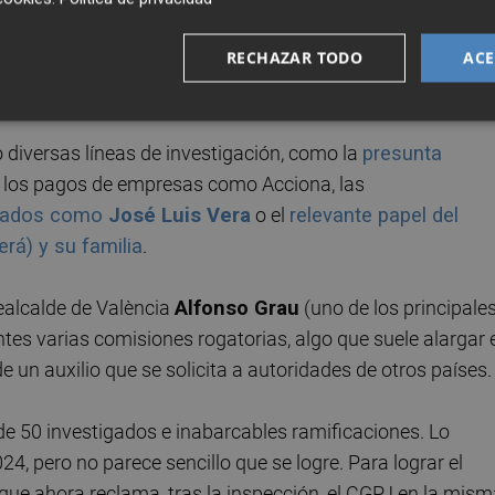
at. Prácticas relacionadas sobre todo con operaciones
RECHAZAR TODO
ACE
e los años 1999 y 2013 con el principal ámbito de actuaci
 el que el PP (Rita Barberá) se encontraba al frente.
 diversas líneas de investigación, como la
presunta
, los pagos de empresas como Acciona, las
tigados como
José Luis Vera
o el
relevante papel del
rá) y su familia
.
cealcalde de València
Alfonso Grau
(uno de los principale
entes varias comisiones rogatorias, algo que suele alargar 
de un auxilio que se solicita a autoridades de otros países.
 50 investigados e inabarcables ramificaciones. Lo
24, pero no parece sencillo que se logre. Para lograr el
o que ahora reclama, tras la inspección, el CGPJ en la mis