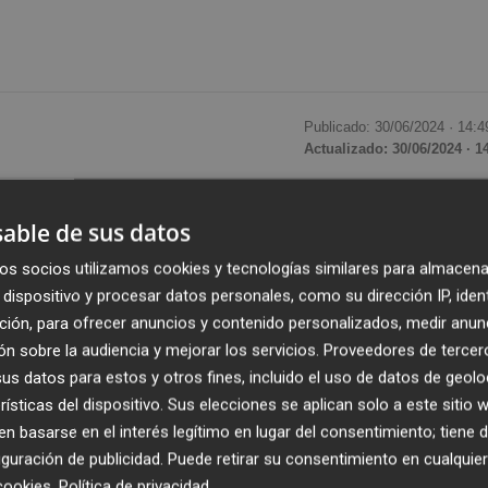
Publicado: 30/06/2024 ·
14:4
Actualizado: 30/06/2024 · 1
 (CGPJ) realizó recientemente una inspección al juzgado 
able de sus datos
del
caso Azud
, en la que concluyó la
necesidad de un ju
os socios utilizamos cookies y tecnologías similares para almacena
dispositivo y procesar datos personales, como su dirección IP, iden
ción, para ofrecer anuncios y contenido personalizados, medir anun
ompetencia de la inspección y vigilancia sobre todos
n sobre la audiencia y mejorar los servicios.
Proveedores de tercer
 control del buen funcionamiento de la Administración de
s datos para estos y otros fines, incluido el uso de datos de geolo
ado infructuosamente un refuerzo en varias ocasiones
rísticas del dispositivo. Sus elecciones se aplican solo a este sitio
.
 basarse en el interés legítimo en lugar del consentimiento; tiene 
guración de publicidad
. Puede retirar su consentimiento en cualqu
ma de cobro de mordidas a cambio de adjudicaciones en
cookies
.
Política de privacidad