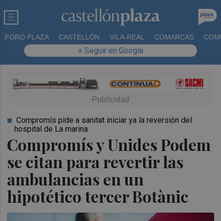
FORO PLAZA
CASTELLÓN
VILA-REAL
COMARCAS
COM
+ Seguir en Google
Compromís pide a sanitat iniciar ya la reversión del
hospital de La marina
Compromís y Unides Podem
se citan para revertir las
ambulancias en un
hipotético tercer Botànic