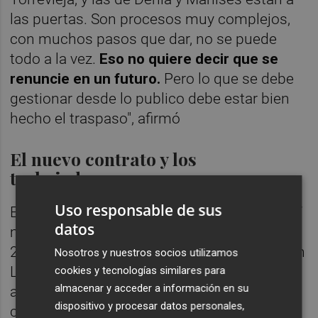
las puertas. Son procesos muy complejos,
con muchos pasos que dar, no se puede
todo a la vez.
Eso no quiere decir que se
renuncie en un futuro.
Pero lo que se debe
gestionar desde lo publico debe estar bien
hecho el traspaso", afirmó
El nuevo contrato y los
trabajadores
Uso responsable de sus
El contrato de 2016 salió a licitación por 257
datos
millones pero finalmente se adjudicó por
236. Según indicó Barceló hace unos días en
Nosotros y nuestros socios utilizamos
Les Corts la nueva licitación supondrá el
cookies y tecnologías similares para
almacenar y acceder a información en su
aumentó en 61 de las ambulancias
dispositivo y procesar datos personales,
convencionales y en siete las de Soporte