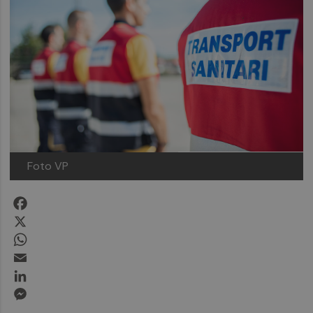
Foto VP
Facebook
X
WhatsApp
Email
LinkedIn
Messenger