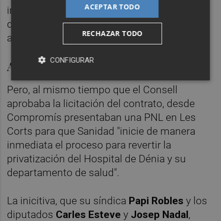
ACEPTAR TODO
implica una renuncia a que sea un servicio
de gestión directa por parte de la
RECHAZAR TODO
administración", afirmó.
CONFIGURAR
Acelerar Denia
Pero, al mismo tiempo que el Consell
aprobaba la licitación del contrato, desde
Compromís presentaban una PNL en Les
Corts para que Sanidad "inicie de manera
inmediata el proceso para revertir la
privatización del Hospital de Dénia y su
departamento de salud".
La inicitiva, que su síndica
Papi Robles
y los
diputados
Carles Esteve
y
Josep Nadal
,