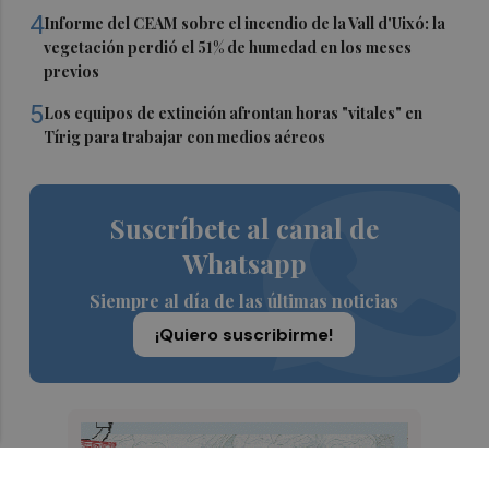
4
Informe del CEAM sobre el incendio de la Vall d'Uixó: la
vegetación perdió el 51% de humedad en los meses
previos
5
Los equipos de extinción afrontan horas "vitales" en
Tírig para trabajar con medios aéreos
Suscríbete al canal de
Whatsapp
Siempre al día de las últimas noticias
¡Quiero suscribirme!