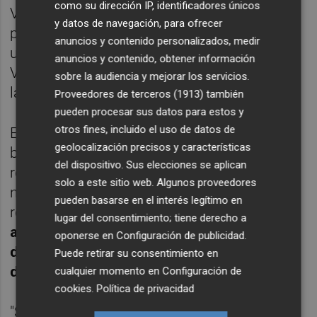
como su dirección IP, identificadores únicos
Vital Básico. Pero, además, apuntó que
y datos de navegación, para ofrecer
permitirá la ampliación de horario de seis
anuncios y contenido personalizados, medir
unidades de ese SVS y de siete del Soporte
anuncios y contenido, obtener información
Vital Avanzado (SAMU) y que se mejorarán
sobre la audiencia y mejorar los servicios.
las condiciones de los trabajadores.
Proveedores de terceros (1913)
también
pueden procesar sus datos para estos y
otros fines, incluido el uso de datos de
En este sentido, Oltra, que reconoció que
geolocalización precisos y características
buena parte de la reivindicación de la
del dispositivo. Sus elecciones se aplican
reversión partía de ellos, subrayó que "el
solo a este sitio web. Algunos proveedores
nuevo contrato tiene en cuenta todas las
pueden basarse en el interés legítimo en
reivindicaciones laborales, por eso
el
lugar del consentimiento; tiene derecho a
aumento del precio de las contratación ha
oponerse en
Configuración de publicidad
.
de ir en un 70% a mejorar las condiciones
Puede retirar su consentimiento en
de los trabajadores"
.
cualquier momento en
Configuración de
cookies
.
Política de privacidad
"Se avanza en la mejora aunque eso no