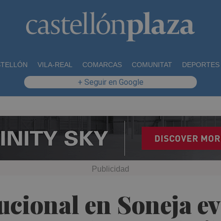
STELLÓN
VILA-REAL
COMARCAS
COMUNITAT
DEPORTES
+ Seguir en Google
tucional en Soneja ev