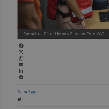
Barrachina, Pérez Llorca y Bernabé.
Foto: GVA
Facebook
X
WhatsApp
Email
LinkedIn
Messenger
Ximo Aguar