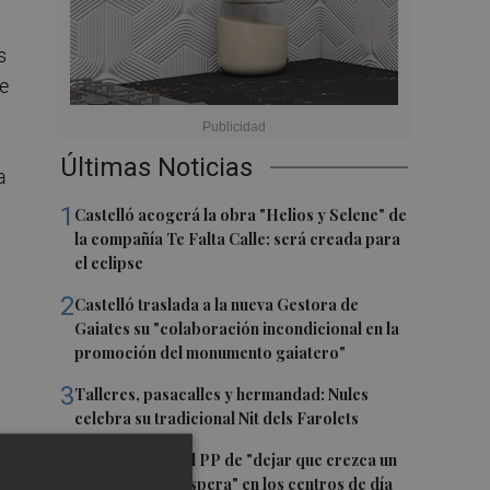
s
e
Últimas Noticias
a
1
Castelló acogerá la obra "Helios y Selene" de
la compañía Te Falta Calle: será creada para
el eclipse
2
Castelló traslada a la nueva Gestora de
Gaiates su "colaboración incondicional en la
promoción del monumento gaiatero"
3
Talleres, pasacalles y hermandad: Nules
celebra su tradicional Nit dels Farolets
4
El PSPV acusa al PP de "dejar que crezca un
31 % la lista de espera" en los centros de día