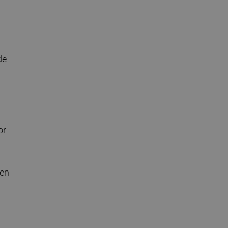
de
or
 en