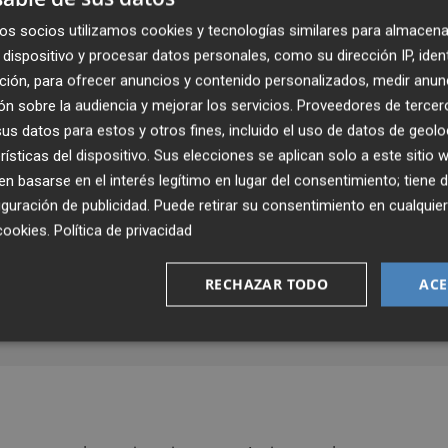
os socios utilizamos cookies y tecnologías similares para almacena
dispositivo y procesar datos personales, como su dirección IP, iden
ción, para ofrecer anuncios y contenido personalizados, medir anun
n sobre la audiencia y mejorar los servicios.
Proveedores de tercer
Comunitat Valenciana
s datos para estos y otros fines, incluido el uso de datos de geolo
Nuevo examen del PP con las
rísticas del dispositivo. Sus elecciones se aplican solo a este sitio
emergencias: los incendios,
 basarse en el interés legítimo en lugar del consentimiento; tiene 
un factor clave en año
guración de publicidad
. Puede retirar su consentimiento en cualqu
preelectoral
cookies
.
Política de privacidad
Ximo Aguar
RECHAZAR TODO
ACE