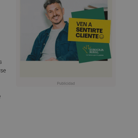
s
rse
e