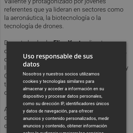
Valiente y protagonizado por jóvenes
referentes que ya lideran en sectores como
la aeronáutica, la biotecnología o la
tecnología de drones.
Durante la charla,
Elisa Yuste
, directora
comercial de Delsat Drones;
Sara Correyero
,
Uso responsable de sus
directora de Operaciones y cofundadora de
datos
IENAI Space; y
Loreto Crespo
, cofundadora y
Nosotros y nuestros socios utilizamos
CEO de Genotipia, han compartido sus
cookies y tecnologías similares para
trayectorias profesionales y los retos a los
almacenar y acceder a información en su
que se han enfrentado.
dispositivo y procesar datos personales,
como su dirección IP, identificadores únicos
A través de sus testimonios, han
y datos de navegación, para ofrecer
demostrado que, aunque la representación
anuncios y contenido personalizados, medir
de mujeres jóvenes en puestos de
anuncios y contenido, obtener información