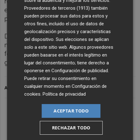
sobre la audiencia y mejorar los servicios.
responsabilidad aún es reducida, "existen
Proveedores de terceros (1913)
también
ejemplos que demuestran que el camino es
pueden procesar sus datos para estos y
posible".
otros fines, incluido el uso de datos de
geolocalización precisos y características
Desde EVAP han hecho hincapié en la
del dispositivo. Sus elecciones se aplican
necesidad de "seguir visibilizando referentes
solo a este sitio web. Algunos proveedores
femeninos que inspiren a las nuevas
pueden basarse en el interés legítimo en
generaciones".
lugar del consentimiento; tiene derecho a
oponerse en
Configuración de publicidad
.
Puede retirar su consentimiento en
cualquier momento en
Configuración de
ARCHIVADO EN
EMPRESARIAS VALENCIANAS
cookies
.
Política de privacidad
ACEPTAR TODO
RECHAZAR TODO