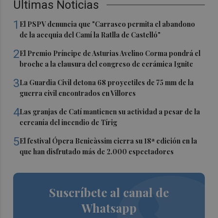
Últimas Noticias
1
El PSPV denuncia que "Carrasco permita el abandono
de la acequia del Camí la Ratlla de Castelló"
2
El Premio Príncipe de Asturias Avelino Corma pondrá el
broche a la clausura del congreso de cerámica Ignite
3
La Guardia Civil detona 68 proyectiles de 75 mm de la
guerra civil encontrados en Villores
4
Las granjas de Catí mantienen su actividad a pesar de la
cercanía del incendio de Tírig
5
El festival Ópera Benicàssim cierra su 18ª edición en la
que han disfrutado más de 2.000 espectadores
Suscríbete al canal de
Whatsapp