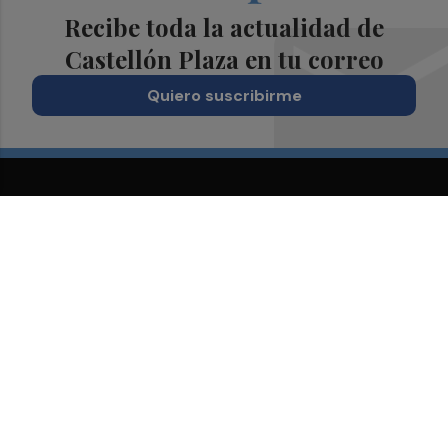
Recibe toda la actualidad de
Castellón Plaza en tu correo
Quiero suscribirme
Suscríbete al Boletín
Todos los días a primera hora en tu email
¡Quiero suscribirme!
Síguenos en redes
Castellón Plaza, desde cualquier medio