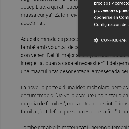
precisos y caracte
Josep Lluc, a qui atribueix haver-la ajudada a trob
proveedores pueden
massa cunya". Zafón reivindica així una escriptu
oponerse en
Confi
adoctrinar.
Configuración de 
Aquesta mirada es percep també en la construcc
CONFIGURAR
també amb voluntat de comprensió. "Totes patim 
d'on venen. Del fill major assenyala una educació
interpel·lat quan a casa el necessiten". I del germà
una masculinitat desorientada, arrossegada per l
La novel·la parteix d'una idea molt clara, però e
documentació. "Jo volia escriure una història en 
majoria de famílies", conta. Una de les intuïcio
familiar, "el telèfon que sona és el de la filla". Un
També per això la maternitat i l'herència femeni