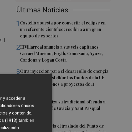
Últimas Noticias
1
Castelló apuesta por convertir el eclipse en
un referente científico: recibirá a un gran
equipo de expertos
i i
2
El Villarreal anuncia a sus seis capitanes:
Gerard Moreno, Foyth, Comesaña, Ayoze,
Cardona y Logan Costa
3
Otra inyección para el desarrollo de energía
renovable en Castellón: los fondos de la UE
destinan 19 millones a proyectos de 11
municipios
r y acceder a
4
El Villarreal realiza su tradicional ofrenda a
tificadores únicos
la Mare de Déu de Gràcia y Sant Pasqual
cios y contenido,
 en
Baylón
os (1913)
también
5
Vila-real denuncia el traslado del Punto de
calización