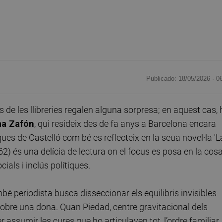
Publicado: 18/05/2026 ·
0
 de les llibreries regalen alguna sorpresa; en aquest cas, 
a Zafón
, qui resideix des de fa anys a Barcelona encara
s de Castelló com bé es reflecteix en la seua novel·la 'L
2) és una delícia de lectura on el focus es posa en la cos
ials i inclús polítiques.
mbé periodista busca disseccionar els equilibris invisibles
obre una dona. Quan Piedad, centre gravitacional dels
 assumir les cures que ho articulaven tot, l’ordre familiar