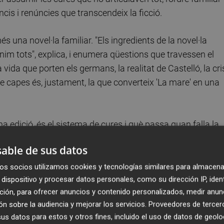
ncis i renúncies que transcendeix la ficció.
una novel·la familiar. "Els ingredients de la novel·la
m tots", explica, i enumera qüestions que travessen el
a vida que porten els germans, la realitat de Castelló, la cris
capes és, justament, la que converteix 'La mare' en una
ona edició, és el sistema de cures i què passa quan falla la
oment en què les dones, ja siguen filles o nores, deixen de
able de sus datos
retxes"”, reflexiona. I remata amb una frase que resumeix
 descalabre absolut en una casa es produïx".
os socios utilizamos cookies y tecnologías similares para almacena
dispositivo y procesar datos personales, como su dirección IP, iden
ción, para ofrecer anuncios y contenido personalizados, medir anun
ra sense caure en el pamflet. La denúncia hi és, però mai
n sobre la audiencia y mejorar los servicios.
Proveedores de tercer
no m'agraden", admet en conversació amb
Castellón Plaza
.
s datos para estos y otros fines, incluido el uso de datos de geolo
onscient i també una feina compartida amb el seu editor,