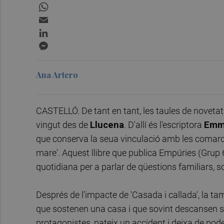
WhatsApp
Email
LinkedIn
Messenger
Ana Artero
CASTELLÓ. De tant en tant, les taules de novetats
vingut des de
Llucena
. D'allí és l'escriptora
Emm
que conserva la seua vinculació amb les comarque
mare'. Aquest llibre que publica Empúries (Grup 6
quotidiana per a parlar de qüestions familiars, soc
Després de l'impacte de 'Casada i callada', la ta
que sostenen una casa i que sovint descansen s
protagonistes, pateix un accident i deixa de poder