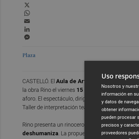
X
WhatsApp
Email
LinkedIn
Messenger
Plaza
Uso respons
CASTELLÓ. El
Aula de Artes Escénicas Carle
Nosotros y nuestr
la obra Rino el viernes
15 de mayo de 2026
, a
información en su 
aforo. El espectáculo, dirigido por
Cesca Salaza
y datos de navega
Taller de interpretación teatral dentro del ciclo
C
obtener informació
pueden procesar su
Rino presenta un rinoceronte teatral que
encarna
precisos y caracte
proveedores pueden
deshumaniza
. La propuesta escénica funciona