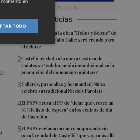
ier momento en
n
Últimas Noticias
PTAR TODO
1
Castelló acogerá la obra "Helios y Selene" de
la compañía Te Falta Calle: será creada para
el eclipse
2
Castelló traslada a la nueva Gestora de
Gaiates su "colaboración incondicional en la
el
promoción del monumento gaiatero"
3
Talleres, pasacalles y hermandad: Nules
celebra su tradicional Nit dels Farolets
4
El PSPV acusa al PP de "dejar que crezca un
31 % la lista de espera" en los centros de día
de Castellón
5
El PSPV reclama un nuevo mapa sanitario
l
para la ciudad de Castelló "que vaya más allá