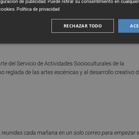
guración de publicidad
. Puede retirar su consentimiento en cualqu
ociedad en la que, poco a poco, las personas se convierte
cookies
.
Política de privacidad
RECHAZAR TODO
ACE
si
,
Belinda Bueno
,
Carmen Casalta
,
María Company
,
Diego López
,
Joaquim Montañés
,
Inma Nos
,
Paloma
te del Servicio de Actividades Socioculturales de la
 reglada de las artes escénicas y al desarrollo creativo d
, reunidas cada ma
ñana en un solo correo para empezar e