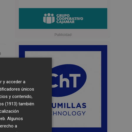
9
2:55
I
r y acceder a
tificadores únicos
cios y contenido,
os (1913)
también
calización
 web. Algunos
derecho a