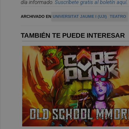
d
í
a informado.
Suscr
í
bete
gratis al bolet
í
n aqu
í.
ARCHIVADO EN
UNIVERSITAT JAUME I (UJI)
TEATRO
TAMBIÉN TE PUEDE INTERESAR