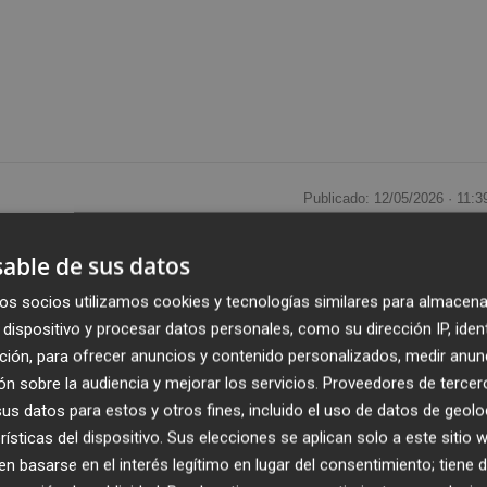
Publicado: 12/05/2026 ·
11:3
Actualizado: 12/05/2026 · 1
able de sus datos
s Pons
ofrecerá en el
Paranimf
de la
Universitat Jaume 
os socios utilizamos cookies y tecnologías similares para almacena
 las
19.30 horas
, con
entrada gratuita
hasta completar
dispositivo y procesar datos personales, como su dirección IP, iden
r
, corresponde al trabajo realizado por el alumnado del
ción, para ofrecer anuncios y contenido personalizados, medir anun
iclorama 2026
.
n sobre la audiencia y mejorar los servicios.
Proveedores de tercer
s datos para estos y otros fines, incluido el uso de datos de geolo
 el fanatismo que desfigura a las personas y las
rísticas del dispositivo. Sus elecciones se aplican solo a este sitio
 basarse en el interés legítimo en lugar del consentimiento; tiene 
 como una alegoría de la uniformización y el contagio