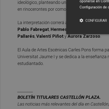
oponerse en
Confi
ideológico, planteando una reflexión sobre una s
Configuración de 
en rinocerontes por comodidad y apatía.
CONFIGURAR
La interpretación correrá a cargo de
Joan Asen
Pablo Fabregat
,
Hermes Ferrer
,
Ana García
,
Pallarés
,
Valentí Piñot
y
Aurora Zarzoso
.
El Aula de Artes Escénicas Carles Pons forma par
Universitat Jaume I y se dedica a la enseñanza no
estudiantado.
________
BOLET
Í
N TITULARES CASTELL
ÓN PLAZA.
Las noticias m
á
s relevantes del d
í
a en Castelló
n