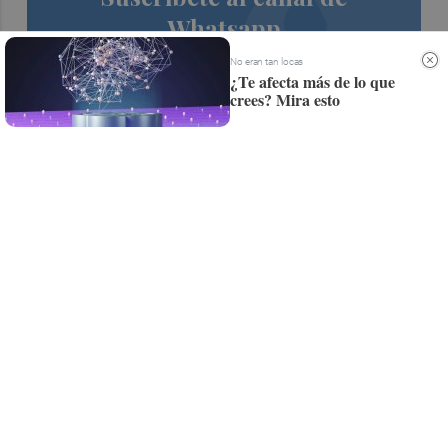
Whatsapp
Siempre al día de las últimas noticias
No eran tan locas
¿Te afecta más de lo que
¡Quiero suscribirme!
crees? Mira esto