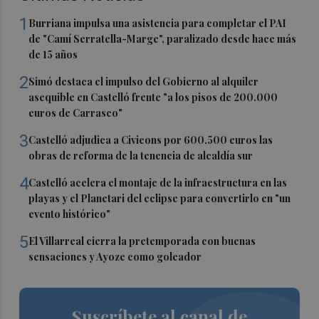
1
Burriana impulsa una asistencia para completar el PAI
de "Camí Serratella-Marge", paralizado desde hace más
de 15 años
2
Simó destaca el impulso del Gobierno al alquiler
asequible en Castelló frente "a los pisos de 200.000
euros de Carrasco"
3
Castelló adjudica a Civicons por 600.500 euros las
obras de reforma de la tenencia de alcaldía sur
4
Castelló acelera el montaje de la infraestructura en las
playas y el Planetari del eclipse para convertirlo en "un
evento histórico"
5
El Villarreal cierra la pretemporada con buenas
sensaciones y Ayoze como goleador
Suscríbete al canal de