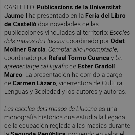
CASTELLÓ.
Publicacions de la Universitat
Jaume I
ha presentado en la
Feria del Libro
de Castelló
dos novedades de las
publicaciones vinculadas al territorio:
Escoles
dels masos de Llucena
coordinado por
Odet
Moliner Garcia
,
Comptar allò incomptable
,
coordinado por
Rafael Tormo Cuenca
y
Un
aprenentatge cal·ligràfic
de
Ester Gradolí
Marco
. La presentación ha corrido a cargo
de
Carmen Lázaro
, vicerrectora de Cultura,
Lenguas y Sociedad y los autores y autoras.
Les escoles dels masos de Llucena
es una
monografía histórica que estudia la llegada
de la educación reglada a las masías durante
la
Segunda República
, poniendo en valor el