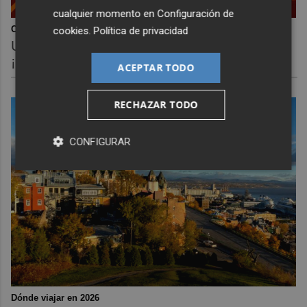
cualquier momento en
Configuración de
Corepunk MMORPG
cookies
.
Política de privacidad
Un verdadero MMORPG de la vieja escuela
¡Cómo los de antes, pero mejor!
ACEPTAR TODO
RECHAZAR TODO
CONFIGURAR
Dónde viajar en 2026