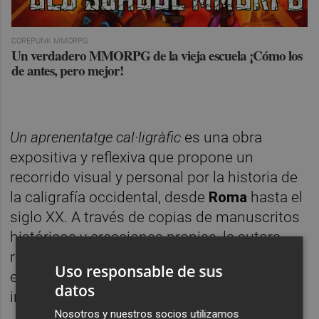
COREPUNK MMORPG
Un verdadero MMORPG de la vieja escuela ¡Cómo los
de antes, pero mejor!
Un aprenentatge cal·ligràfic
es una obra
expositiva y reflexiva que propone un
recorrido visual y personal por la historia de
la caligrafía occidental, desde
Roma
hasta el
siglo XX. A través de copias de manuscritos
históricos y creaciones propias, la autora
reivindica la caligrafía como medio de
Uso responsable de sus
expresión artística y herramienta de
datos
introspección.
Nosotros y nuestros socios utilizamos