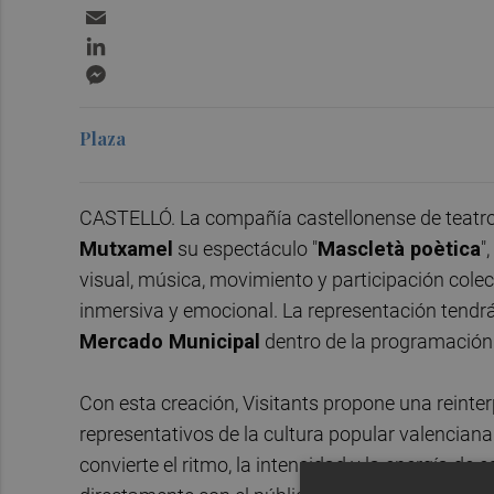
Email
LinkedIn
Messenger
Plaza
CASTELLÓ. La compañía castellonense de teatro
Mutxamel
su espectáculo "
Mascletà poètica
"
visual, música, movimiento y participación cole
inmersiva y emocional. La representación tendrá 
Mercado Municipal
dentro de la programación d
Con esta creación, Visitants propone una reint
representativos de la cultura popular valenciana
convierte el ritmo, la intensidad y la energía de