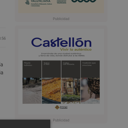
3:56
ía
ia