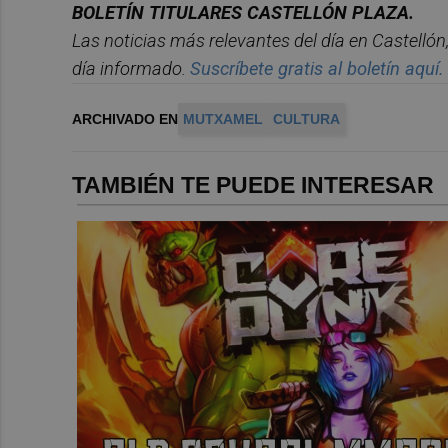
BOLET
Í
N TITULARES CASTELL
ÓN PLAZA.
Las noticias m
á
s relevantes del d
í
a en Castelló
n
d
í
a informado.
Suscr
í
bete
gratis al bolet
í
n aqu
í.
ARCHIVADO EN
MUTXAMEL
CULTURA
TAMBIÉN TE PUEDE INTERESAR