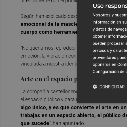
directamente con el público y
reivindica el val
Uso respons
Nosotros y nuestr
Según han explicado desde Visitants, "Mascletà 
información en su 
emocional de la mascletà al terreno de las a
y datos de navega
cuerpo como herramientas para generar una
obtener informació
pueden procesar su
"No queríamos reproducir una mascletà tradiciona
precisos y caracte
emoción, la vibración compartida, la conexión e
proveedores pueden
vinculada a nuestra identidad mediterránea", ha
oponerse en
Confi
Configuración de 
Arte en el espacio público
CONFIGURAR
La compañía castellonense ha destacado ademá
el espacio público y para romper las barreras co
algo único, y es que convierte el arte en un
trabajas en un espacio abierto, el público 
que sucede
", han apuntado.