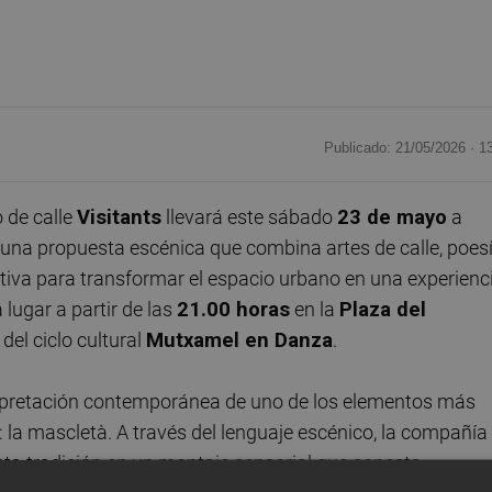
Publicado: 21/05/2026 ·
1
 de calle
Visitants
llevará este sábado
23 de mayo
a
, una propuesta escénica que combina artes de calle, poes
ctiva para transformar el espacio urbano en una experienc
lugar a partir de las
21.00 horas
en la
Plaza del
el ciclo cultural
Mutxamel en Danza
.
erpretación contemporánea de uno de los elementos más
: la mascletà. A través del lenguaje escénico, la compañía
 esta tradición en un montaje sensorial que conecta