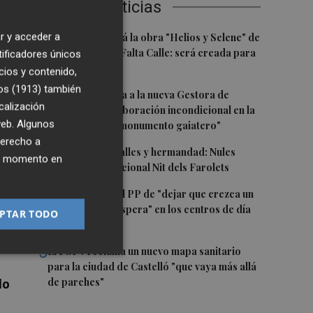
Últimas Noticias
1
r y acceder a
Castelló acogerá la obra "Helios y Selene" de
a
la compañía Te Falta Calle: será creada para
tificadores únicos
el eclipse
cios y contenido,
os (1913)
también
2
Castelló traslada a la nueva Gestora de
calización
Gaiates su "colaboración incondicional en la
 web. Algunos
promoción del monumento gaiatero"
n
derecho a
3
Talleres, pasacalles y hermandad: Nules
ier momento en
celebra su tradicional Nit dels Farolets
4
El PSPV acusa al PP de "dejar que crezca un
31 % la lista de espera" en los centros de día
PTAR TODO
ra
de Castellón
5
El PSPV reclama un nuevo mapa sanitario
para la ciudad de Castelló "que vaya más allá
de parches"
lo