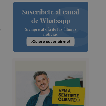
Suscríbete al canal
de Whatsapp
Siempre al día de las últimas
o
noticias
¡Quiero suscribirme!