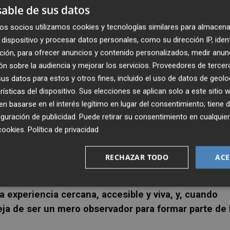
or de la cultura compartida en la calle
.
able de sus datos
os socios utilizamos cookies y tecnologías similares para almacena
poètica" "
surge de la necesidad de trasladar la fuerz
dispositivo y procesar datos personales, como su dirección IP, iden
rtes escénicas, utilizando la poesía, la música y el
ción, para ofrecer anuncios y contenido personalizados, medir anun
 experiencia colectiva
".
n sobre la audiencia y mejorar los servicios.
Proveedores de tercer
s datos para estos y otros fines, incluido el uso de datos de geolo
l, sino capturar todo aquello que provoca en la gente: la
rísticas del dispositivo. Sus elecciones se aplican solo a este sitio
ntre personas y esa sensación de celebración colectiva ta
 basarse en el interés legítimo en lugar del consentimiento; tiene 
n añadido.
guración de publicidad
. Puede retirar su consentimiento en cualqu
cookies
.
Política de privacidad
RECHAZAR TODO
ACE
s que el espectáculo está concebido específicamente pa
nvencionales entre escena y espectador. "
La calle tiene
a experiencia cercana, accesible y viva, y, cuando
deja de ser un mero observador para formar parte de 