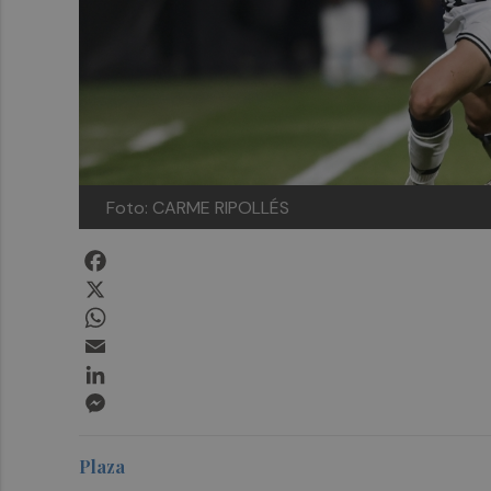
Foto: CARME RIPOLLÉS
Facebook
X
WhatsApp
Email
LinkedIn
Messenger
Plaza