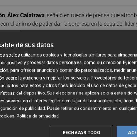
ón
,
Álex Calatrava
, señaló en rueda de prensa que afront
on el ánimo de poder dar la sorpresa en la casa del líder 
anar".
able de sus datos
ante el Levante la situación del Castellón, al indicar que
os socios utilizamos cookies y tecnologías similares para almacena
n admitió que "podemos dar mucho más".
dispositivo y procesar datos personales, como su dirección IP, iden
ción, para ofrecer anuncios y contenido personalizados, medir anun
 Levante con nuestras armas", aunque reconoció que "es un
n sobre la audiencia y mejorar los servicios.
Proveedores de tercer
.
s datos para estos y otros fines, incluido el uso de datos de geolo
rísticas del dispositivo. Sus elecciones se aplican solo a este sitio
t' después de haber brindado ocho asistencias y anotado
 basarse en el interés legítimo en lugar del consentimiento; tiene 
guración de publicidad
. Puede retirar su consentimiento en cualqu
ortantes y me está saliendo muy bien", comentó.
cookies
.
Política de privacidad
RECHAZAR TODO
ACE