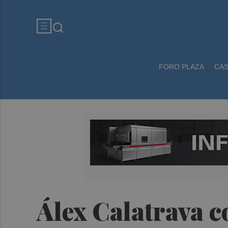
FORO PLAZA
CA
Álex Calatrava c