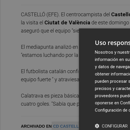
CASTELLÓ (EFE). El centrocampista del
Castell
la visita el
Ciutat de València
de este domingo c
aseguró que el equipo "siente y cree que puede g
Uso respons
El mediapunta analizó en la previa del encuentro 
Nosotros y nuestr
"estamos luchando por la permanencia", si bie
información en su 
y datos de navega
El futbolista catalán confió en "hacerle daño al
obtener informació
equipo fuerte " y atraviesa "una buena dinámica"
pueden procesar su
precisos y caracte
Calatrava es pieza básica en el esquema 'orellu
proveedores pueden
oponerse en
Confi
cuatro goles. "Sabía que podía hacer cosas imp
Configuración de 
CONFIGURAR
ARCHIVADO EN
CD CASTELLON
LEVANTE UD