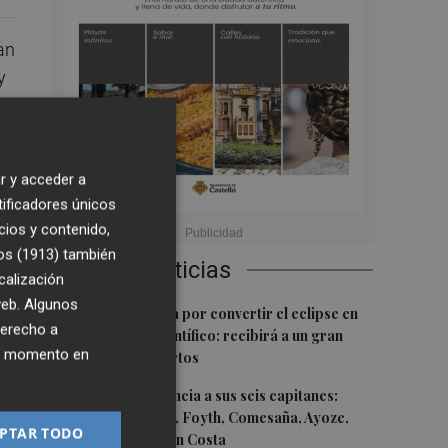
an
y
r y acceder a
tificadores únicos
cios y contenido,
os (1913)
también
Últimas Noticias
calización
 web. Algunos
1
Castelló apuesta por convertir el eclipse en
derecho a
un referente científico: recibirá a un gran
ier momento en
equipo de expertos
2
El Villarreal anuncia a sus seis capitanes:
Gerard Moreno, Foyth, Comesaña, Ayoze,
PTAR TODO
Cardona y Logan Costa