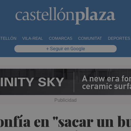
STELLÓN
VILA-REAL
COMARCAS
COMUNITAT
DEPORTES
+ Seguir en Google
onfía en "sacar un b