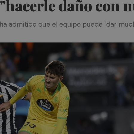
y "hacerle daño con 
 ha admitido que el equipo puede "dar muc