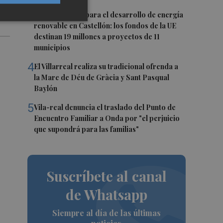
3
Otra inyección para el desarrollo de energía
renovable en Castellón: los fondos de la UE
destinan 19 millones a proyectos de 11
municipios
4
El Villarreal realiza su tradicional ofrenda a
la Mare de Déu de Gràcia y Sant Pasqual
Baylón
5
Vila-real denuncia el traslado del Punto de
Encuentro Familiar a Onda por "el perjuicio
que supondrá para las familias"
Suscríbete al canal
de Whatsapp
Siempre al día de las últimas