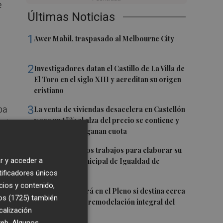
e
Últimas Noticias
1
Awer Mabil, traspasado al Melbourne City
2
Investigadores datan el Castillo de La Villa de
El Toro en el siglo XIII y acreditan su origen
cristiano
3
ba
La venta de viviendas desacelera en Castellón
y cae un 15%: el alza del precio se contiene y
dad
los extranjeros ganan cuota
4
Vila-real inicia los trabajos para elaborar su
r y acceder a
primer Plan Municipal de Igualdad de
ta.
Oportunidades
tificadores únicos
cios y contenido,
5
Burriana decidirá en el Pleno si destina cerca
os (1725)
también
de un millón a la remodelación integral del
r
calización
Camí Fondo
 web. Algunos