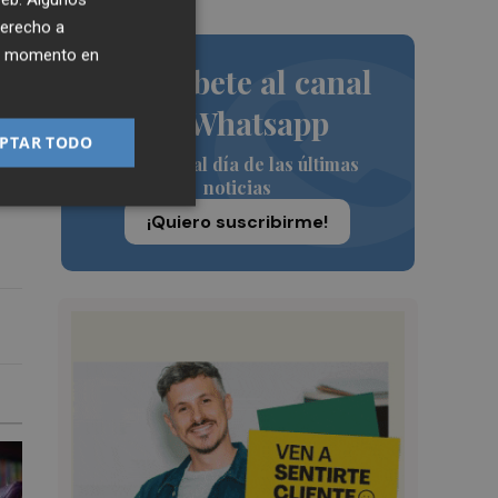
derecho a
ier momento en
Suscríbete al canal
de Whatsapp
PTAR TODO
Siempre al día de las últimas
noticias
¡Quiero suscribirme!