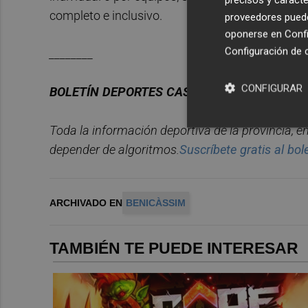
completo e inclusivo.
proveedores pueden
oponerse en
Confi
Configuración de 
________
CONFIGURAR
BOLET
Í
N
DEPORTES
CASTELL
ÓN
PLAZA.
Toda la información deportiva de la provincia, 
depender de algoritmos.
Suscr
í
bete
gratis al
bol
ARCHIVADO EN
BENICÀSSIM
TAMBIÉN TE PUEDE INTERESAR