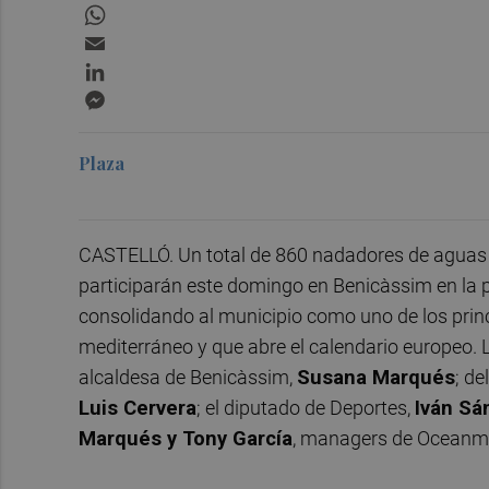
WhatsApp
Email
LinkedIn
Messenger
Plaza
CASTELLÓ. Un total de 860 nadadores de aguas 
participarán este domingo en Benicàssim en la
consolidando al municipio como uno de los princi
mediterráneo y que abre el calendario europeo. 
alcaldesa de Benicàssim,
Susana Marqués
; de
Luis Cervera
; el diputado de Deportes,
Iván Sá
Marqués y Tony García
, managers de Oceanm