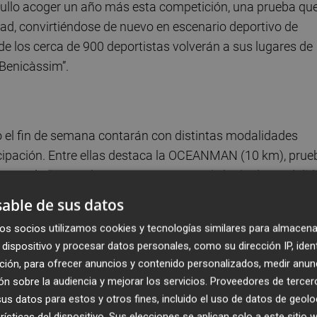
gullo acoger un año más esta competición, una prueba qu
dad, convirtiéndose de nuevo en escenario deportivo de
de los cerca de 900 deportistas volverán a sus lugares de
Benicàssim”.
o el fin de semana contarán con distintas modalidades
ticipación. Entre ellas destaca la OCEANMAN (10 km), prue
onometrado, junto a la HALF OCEANMAN (5 km) y la modali
 competitivo. El evento incluye además la OCEANKIDS,
able de sus datos
ntre 500 y 750 metros, y la OCEANTEAMS, una prueba de
os socios utilizamos cookies y tecnologías similares para almacena
isma distancia, con categorías masculina, femenina y mix
dispositivo y procesar datos personales, como su dirección IP, iden
ción, para ofrecer anuncios y contenido personalizados, medir anun
OCEANFINS (entre 1,5 y 2 km), la prueba para personas
n sobre la audiencia y mejorar los servicios.
Proveedores de tercer
con acompañante). Todas las competiciones tienen carácte
s datos para estos y otros fines, incluido el uso de datos de geolo
stán cronometradas, consolidando un programa deportivo
rísticas del dispositivo. Sus elecciones se aplican solo a este sitio