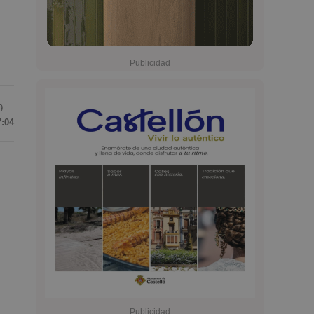
9
7:04