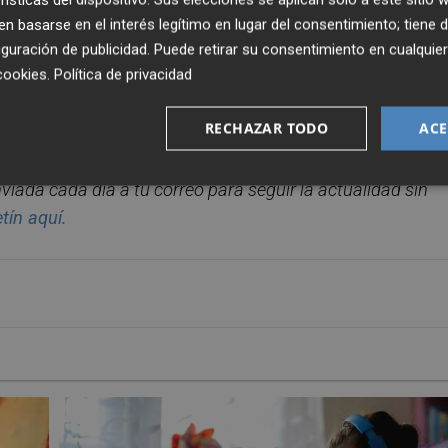
 basarse en el interés legítimo en lugar del consentimiento; tiene 
guración de publicidad
. Puede retirar su consentimiento en cualqu
cookies
.
Política de privacidad
RECHAZAR TODO
ACE
enviada cada d
í
a a tu correo para seguir la actualidad sin
et
í
n
aqu
í
.