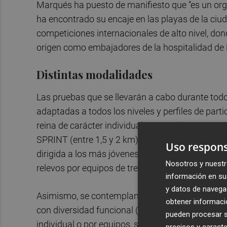
Marqués ha puesto de manifiesto que “es un or
ha encontrado su encaje en las playas de la ciu
competiciones internacionales de alto nivel, don
origen como embajadores de la hospitalidad de 
Distintas modalidades
Las pruebas que se llevarán a cabo durante tod
adaptadas a todos los niveles y perfiles de par
reina de carácter individual, competitivo y cr
SPRINT (entre 1,5 y 2 km), también de carácter
Uso respons
dirigida a los más jóvenes con distancias de e
Nosotros y nuestr
relevos por equipos de tres nadadores en esa m
información en su 
y datos de navega
Asimismo, se contemplan modalidades como la 
obtener informació
con diversidad funcional (de 50 a 200 metros, 
pueden procesar su
individual o por equipos, son competitivas y e
precisos y caracte