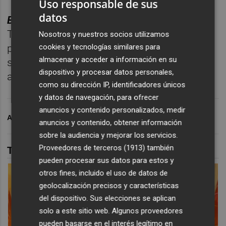
Uso responsable de sus
datos
BOLETÍN DEPORTES CASTELLÓN PLAZA.
Toda la información deportiva de la
Nosotros y nuestros socios utilizamos
cookies y tecnologías similares para
provincia, enviada cada día a tu correo para
almacenar y acceder a información en su
seguir la actualidad sin depender de
dispositivo y procesar datos personales,
algoritmos.
Suscríbete gratis al boletín aquí.
como su dirección IP, identificadores únicos
y datos de navegación, para ofrecer
anuncios y contenido personalizados, medir
ARCHIVADO EN
CD CASTELLÓN
FÚTBOL
anuncios y contenido, obtener información
sobre la audiencia y mejorar los servicios.
Proveedores de terceros (1913)
también
TAMBIÉN TE PUEDE INTERESAR
pueden procesar sus datos para estos y
otros fines, incluido el uso de datos de
geolocalización precisos y características
del dispositivo. Sus elecciones se aplican
solo a este sitio web. Algunos proveedores
pueden basarse en el interés legítimo en