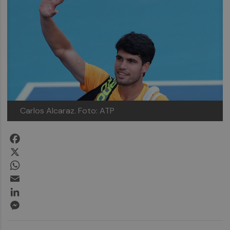
Carlos Alcaraz.
Foto: ATP
Facebook
X
WhatsApp
Email
LinkedIn
Messenger