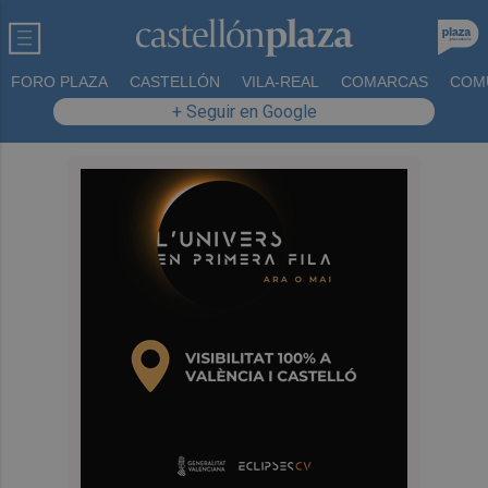
FORO PLAZA
CASTELLÓN
VILA-REAL
COMARCAS
COM
+ Seguir en Google