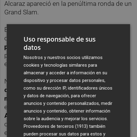
Alcaraz apareció en la penúltima ronda de un
Grand Slam.
Eran los coletazos finales al más alto nivel
del
vencedor de 22 títulos de los
Uso responsable de sus
datos
principales
-siguió hasta 2024 pero ya sin
pasar de octavos de final en un major- y
Nosotros y nuestros socios utilizamos
enseguida se produjo el
relevo
con Alcaraz.
cookies y tecnologías similares para
almacenar y acceder a información en su
dispositivo y procesar datos personales,
No en vano, desde entonces llegaron las
como su dirección IP, identificadores únicos
diez semifinales
y los
siete títulos del
y datos de navegación, para ofrecer
murciano en Grand Slam
, una lista que
anuncios y contenido personalizados, medir
estrenó directamente con su
éxito en el
anuncios y contenido, obtener información
Abierto de Estados Unidos 2022
. Ningún
sobre la audiencia y mejorar los servicios.
otro tenista español pisó unas semifinales
Proveedores de terceros (1913)
también
en Melbourne, París, Londres y Nueva York a
pueden procesar sus datos para estos y