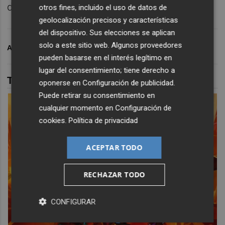
día de hoy.
otros fines, incluido el uso de datos de
geolocalización precisos y características
del dispositivo. Sus elecciones se aplican
solo a este sitio web. Algunos proveedores
ARCHIVADO EN
TENIS
CARLOS ALCARAZ
ATP
pueden basarse en el interés legítimo en
lugar del consentimiento; tiene derecho a
TAMBIÉN TE PUEDE INTERESAR
oponerse en
Configuración de publicidad
.
Puede retirar su consentimiento en
cualquier momento en
Configuración de
cookies
.
Política de privacidad
ACEPTAR TODO
RECHAZAR TODO
CONFIGURAR