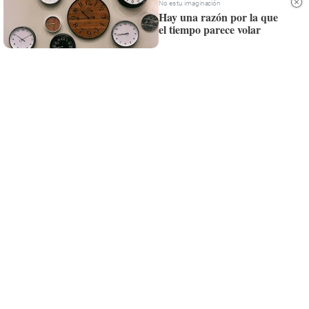
Siempre al día de las últimas noticias
No es tu imaginación
Hay una razón por la que
¡Quiero suscribirme!
el tiempo parece volar