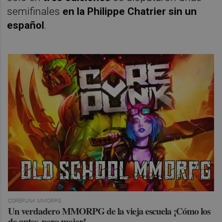
semifinales
en la Philippe Chatrier sin un
español
.
COREPUNK MMORPG
Un verdadero MMORPG de la vieja escuela ¡Cómo los
de antes, pero mejor!