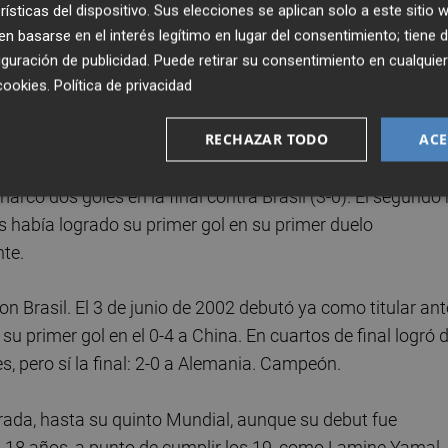
rísticas del dispositivo. Sus elecciones se aplican solo a este sitio
en Rusia 2018. Fue su incursión en esta competición, c
 basarse en el interés legítimo en lugar del consentimiento; tiene 
6 de junio de 2018 debutó contra Australia, en el triunfo por
guración de publicidad
. Puede retirar su consentimiento en cualqu
erú. En octavos sumó otros dos ante Argentina (3-4). Y en 
cookies
.
Política de privacidad
irrupción posible en un Mundial.
RECHAZAR TODO
ACE
 Thierry Henry en Francia 1998, campeones ante su públi
marcó dos goles en la final contra Brasil (3-0). El segundo
 había logrado su primer gol en su primer duelo
te.
 Brasil. El 3 de junio de 2002 debutó ya como titular ant
u primer gol en el 0-4 a China. En cuartos de final logró 
es, pero sí la final: 2-0 a Alemania. Campeón.
rada, hasta su quinto Mundial, aunque su debut fue
a 18 años, a punto de cumplir los 19, como Lamine Yamal,