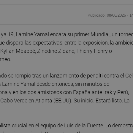
Publicado: 08/06/2026 ·
1
á ya 19, Lamine Yamal encara su primer Mundial, un torne
 dispara las expectativas, entre la exposición, la ambici
n Kylian Mbappé, Zinedine Zidane, Thierry Henry o
rneo.
o se rompió tras un lanzamiento de penalti contra el Cel
a Lamine Yamal desde entonces, sin minutos de
ona y en los dos amistosos con España ante Irak y Perú,
bo Verde en Atlanta (EE.UU). Su inicio. Estará listo. La
olista crucial en el equipo de Luis de la Fuente. Lo demostr