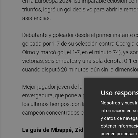
en la Eurocopa 2024. Su imparable eclosión con
triunfos, logró un gol decisivo para abrir la rem
asistencias.
Debutante y goleador desde el primer instante c
goleada por 1-7 de su selección contra Georgia e
Olmo y marcó gol, el 1-7, en el minuto 74), ya so
victorias, seis empates y una sola derrota: 0-1
cuando disputó 20 minutos, aún sin la dimensión
Mejor jugador joven de la Eurocopa 2024, el Mun
Uso respons
envergadura, que pone a prueba a Lamine Yamal,
Nosotros y nuestr
los últimos tiempos, con la exigencia que tiene u
información en su 
campeón concentrados en 39 días. Del 11 de junio
y datos de navega
obtener informació
La guía de Mbappé, Zidane, Henry y Ronald
pueden procesar su