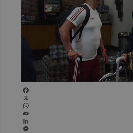
Facebook
X
WhatsApp
Email
LinkedIn
Messenger