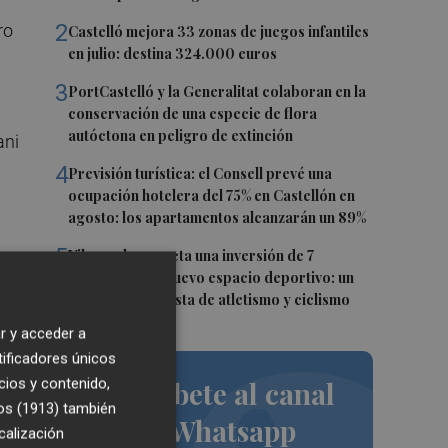
2
ro
Castelló mejora 33 zonas de juegos infantiles
en julio: destina 324.000 euros
3
PortCastelló y la Generalitat colaboran en la
conservación de una especie de flora
autóctona en peligro de extinción
ani
4
Previsión turística: el Consell prevé una
ocupación hotelera del 75% en Castellón en
agosto: los apartamentos alcanzarán un 89%
5
Vila-real proyecta una inversión de 7
millones en un nuevo espacio deportivo: un
complejo con pista de atletismo y ciclismo
 en
r y acceder a
ser
tificadores únicos
cios y contenido,
Suscríbete al canal
os (1913)
también
de Whatsapp
calización