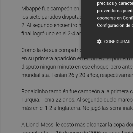
precisos y caracte
Mbappé fue campeón en su estreno, con 19 años 
proveedores pueden
los siete partidos disputados hasta la final. El 1
oponerse en
Confi
2. Al segundo encuentro marcó gol, en el 0-1 a P
Configuración de 
final logró uno en el 2-4 ante Croacia. La mejor 
CONFIGURAR
Como la de sus compatriotas Zinedine Zidane o
en su primera aparición en el torneo. El primero 
disputó ningún minuto en ese choque, pero antes
mundialista. Tenían 26 y 20 años, respectivamen
Ronaldinho también fue campeón a la primera con
Turquía. Tenía 22 años. Al segundo duelo marcó s
más en el 1-2 a Inglaterra. No jugó las semifinal
A Lionel Messi le costó más alcanzar la copa do
impactante. El 16 de junio de 2006, cuando tení