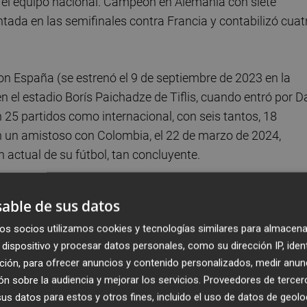
 el equipo nacional. Campeón en Alemania con siete
ontada en las semifinales contra Francia y contabilizó cuat
on España (se estrenó el 9 de septiembre de 2023 en la
n el estadio Borís Paichadze de Tiflis, cuando entró por D
n 25 partidos como internacional, con seis tantos, 18
 en un amistoso con Colombia, el 22 de marzo de 2024,
 actual de su fútbol, tan concluyente.
dial es ahora un paso natural, un desafío de suma
able de sus datos
 como antes lo hizo con otras grandes figuras del fútbol
os socios utilizamos cookies y tecnologías similares para almacena
n torneo de tales características, con ocho partidos para 
dispositivo y procesar datos personales, como su dirección IP, iden
 al 19 de julio.
ción, para ofrecer anuncios y contenido personalizados, medir anun
n sobre la audiencia y mejorar los servicios.
Proveedores de tercer
inho
s datos para estos y otros fines, incluido el uso de datos de geolo