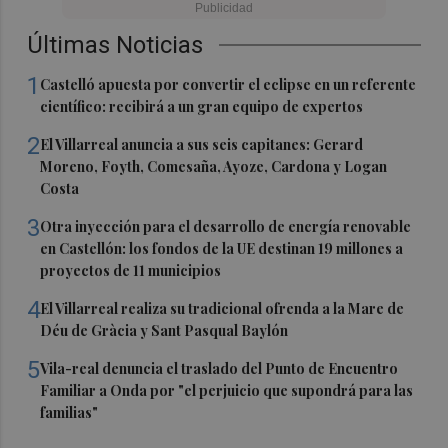
Últimas Noticias
1
Castelló apuesta por convertir el eclipse en un referente
científico: recibirá a un gran equipo de expertos
2
El Villarreal anuncia a sus seis capitanes: Gerard
Moreno, Foyth, Comesaña, Ayoze, Cardona y Logan
Costa
3
Otra inyección para el desarrollo de energía renovable
en Castellón: los fondos de la UE destinan 19 millones a
proyectos de 11 municipios
4
El Villarreal realiza su tradicional ofrenda a la Mare de
Déu de Gràcia y Sant Pasqual Baylón
5
Vila-real denuncia el traslado del Punto de Encuentro
Familiar a Onda por "el perjuicio que supondrá para las
familias"