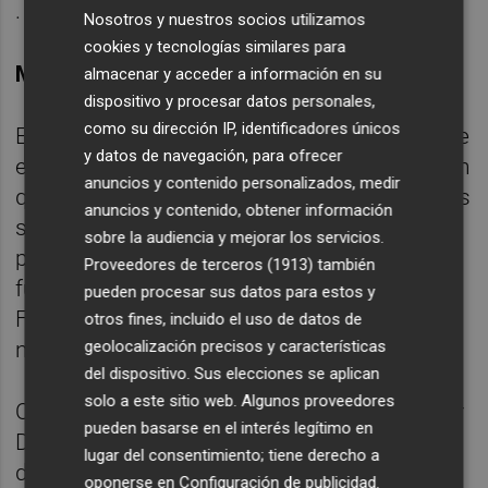
.
Nosotros y nuestros socios utilizamos
cookies y tecnologías similares para
MICHAEL OLISE (Bayern Múnich/Francia)
almacenar y acceder a información en su
dispositivo y procesar datos personales,
como su dirección IP, identificadores únicos
El año 2026 ha sido el de la consolidación de
y datos de navegación, para ofrecer
este habilidoso jugador del campeón alemán
anuncios y contenido personalizados, medir
que conquistó la Bundesliga y llegó hasta las
anuncios y contenido, obtener información
semifinales de la Liga de Campeones. Cada
sobre la audiencia y mejorar los servicios.
partido suyo ha sido una exhibición de este
Proveedores de terceros (1913)
también
futbolista de origen inglés pero asentado en
pueden procesar sus datos para estos y
Francia, que le reclutó para el equipo
otros fines, incluido el uso de datos de
nacional.
geolocalización precisos y características
del dispositivo. Sus elecciones se aplican
solo a este sitio web. Algunos proveedores
Olise reafirma el potencial ofensivo de Didier
pueden basarse en el interés legítimo en
Deschamps desde la banda derecha y su
lugar del consentimiento; tiene derecho a
determinación le ha convertido en un
oponerse en
Configuración de publicidad
.