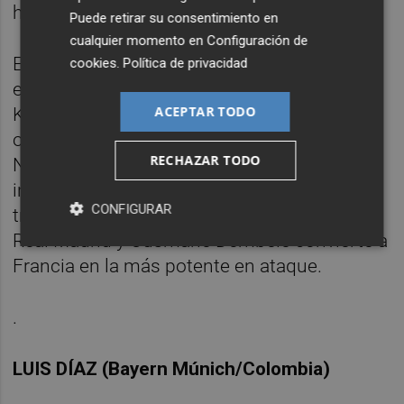
hombre básico del conjunto 'bleu'.
Puede retirar su consentimiento en
cualquier momento en
Configuración de
Elegido el mejor jugador francés en el
cookies
.
Política de privacidad
extranjero en la temporada, por delante de
ACEPTAR TODO
Kylian Mbappé, el jugador del Bayern tenía
opción de jugar en cinco países: Inglaterra,
RECHAZAR TODO
Nigeria, Argelia, Haití y Francia, por la que se
inclinó como sueño de su infancia. La
CONFIGURAR
tripleta que comparte con el delantero del
Real Madrid y Ousmane Dembélé convierte a
Francia en la más potente en ataque.
.
LUIS DÍAZ (Bayern Múnich/Colombia)