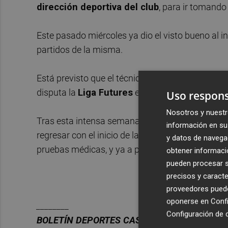
dirección deportiva del club
, para ir tomand
Este pasado miércoles ya dio el visto bueno al i
partidos de la misma.
Está previsto que el técnico esté en Vila-real 
disputa la
Liga Futures
en la Ciudad Deportiva
Uso respons
Nosotros y nuestr
Tras esta intensa semana de trabajo y reuniones,
información en su 
regresar con el inicio de la pretemporada el
próx
y datos de navega
pruebas médicas, y ya a partir del día 8 los ent
obtener informació
pueden procesar su
precisos y caracte
proveedores pueden
oponerse en
Confi
________
Configuración de 
BOLET
Í
N DEPORTES CASTELL
ÓN PLAZA.