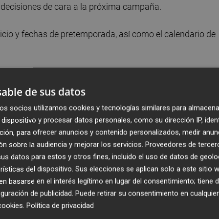
o decisiones de cara a la próxima campaña.
nicio y fechas de pretemporada, así como el calendario de
hasta el próximo domingo, aprovechando también que se
 Pamesa.
able de sus datos
os socios utilizamos cookies y tecnologías similares para almacena
 el técnico tiene previsto iniciar sus vacaciones para ya
dispositivo y procesar datos personales, como su dirección IP, iden
imo 6 de julio
, fecha en la que se realizarán primero las
ción, para ofrecer anuncios y contenido personalizados, medir anun
renamientos.
n sobre la audiencia y mejorar los servicios.
Proveedores de tercer
s datos para estos y otros fines, incluido el uso de datos de geolo
rísticas del dispositivo. Sus elecciones se aplican solo a este sitio
 basarse en el interés legítimo en lugar del consentimiento; tiene 
guración de publicidad
. Puede retirar su consentimiento en cualqu
cookies
.
Política de privacidad