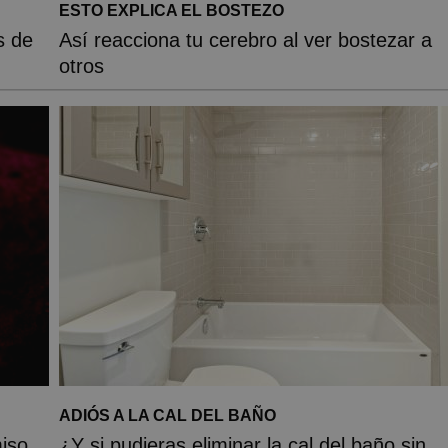
ESTO EXPLICA EL BOSTEZO
s de
Así reacciona tu cerebro al ver bostezar a
otros
ADIÓS A LA CAL DEL BAÑO
iso
¿Y si pudieras eliminar la cal del baño sin