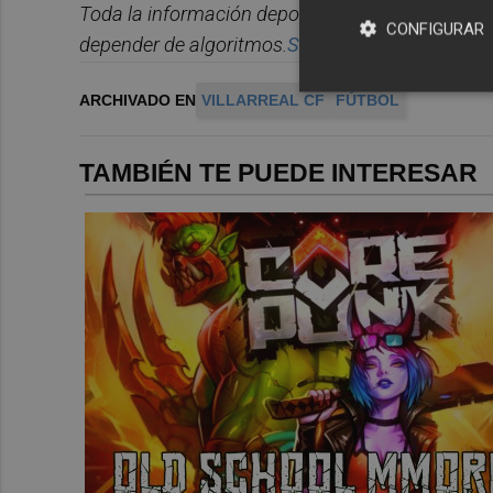
Toda la información deportiva de la provincia, 
CONFIGURAR
depender de algoritmos.
Suscr
í
bete
gratis al bol
ARCHIVADO EN
VILLARREAL CF
FÚTBOL
TAMBIÉN TE PUEDE INTERESAR