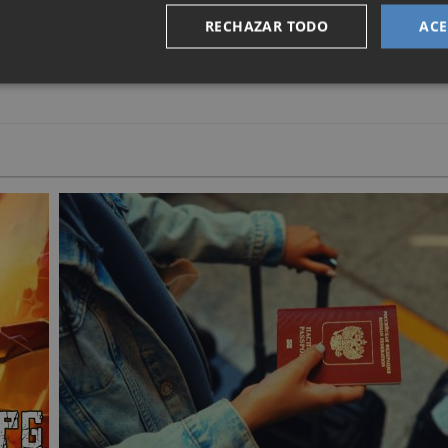
enviada cada d
í
a a tu correo para seguir la actualidad sin
RECHAZAR TODO
ACE
et
í
n aqu
í.