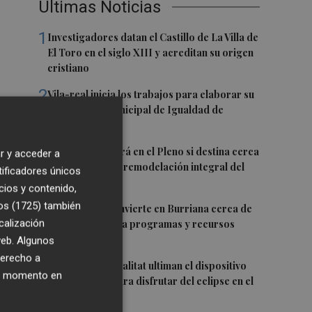
Últimas Noticias
1
Investigadores datan el Castillo de La Villa de
El Toro en el siglo XIII y acreditan su origen
cristiano
2
Vila-real inicia los trabajos para elaborar su
primer Plan Municipal de Igualdad de
Oportunidades
3
Burriana decidirá en el Pleno si destina cerca
r y acceder a
de un millón a la remodelación integral del
tificadores únicos
Camí Fondo
cios y contenido,
os (1725)
también
4
La Generalitat invierte en Burriana cerca de
calización
5,6 millones para programas y recursos
sociales
 web. Algunos
derecho a
5
Onda y la Generalitat ultiman el dispositivo
ier momento en
de seguridad para disfrutar del eclipse en el
Castillo