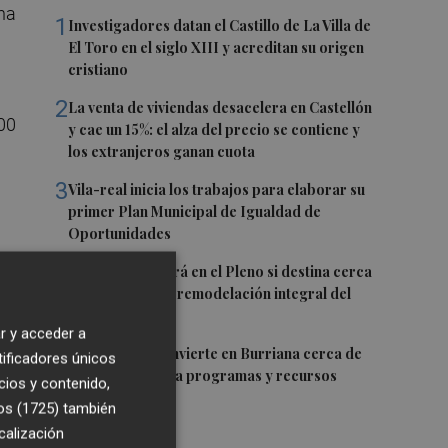
una
1
Investigadores datan el Castillo de La Villa de
El Toro en el siglo XIII y acreditan su origen
cristiano
2
La venta de viviendas desacelera en Castellón
300
y cae un 15%: el alza del precio se contiene y
los extranjeros ganan cuota
3
Vila-real inicia los trabajos para elaborar su
primer Plan Municipal de Igualdad de
Oportunidades
4
Burriana decidirá en el Pleno si destina cerca
de un millón a la remodelación integral del
Camí Fondo
r
r y acceder a
5
La Generalitat invierte en Burriana cerca de
tificadores únicos
5,6 millones para programas y recursos
cios y contenido,
sociales
os (1725)
también
calización