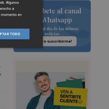
 web. Algunos
Suscríbete al canal
derecho a
ier momento en
de Whatsapp
Siempre al día de las últimas
noticias
PTAR TODO
¡Quiero suscribirme!
r
e