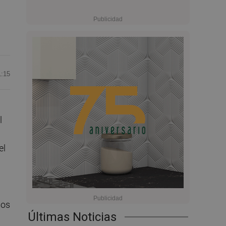
1:15
l
el
sos
Últimas Noticias