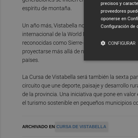
precisos y caracte
espíritu de montaña.
proveedores pueden
oponerse en
Confi
Un año más, Vistabella no solo será escenario de 
Configuración de 
internacional de la World Mountain Running As
reconocidas como Sierre-Zinal, Canfranc-Canfra
CONFIGURAR
proyectarse más allá de nuestras fronteras y atr
países.
La Cursa de Vistabella será también la sexta pa
circuito que une deporte, paisaje y desarrollo ru
de la provincia. Una iniciativa que pone en valo
el turismo sostenible en pequeños municipios c
ARCHIVADO EN
CURSA DE VISTABELLA