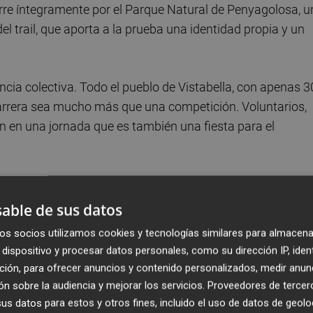
urre íntegramente por el Parque Natural de Penyagolosa, 
l trail, que aporta a la prueba una identidad propia y un
encia colectiva. Todo el pueblo de Vistabella, con apenas 
carrera sea mucho más que una competición. Voluntarios,
n en una jornada que es también una fiesta para el
able de sus datos
mitado de 450 dorsales, que se pondrán a la venta este
gran demanda, como ya ocurrió en ediciones anteriores, po
os socios utilizamos cookies y tecnologías similares para almacena
dispositivo y procesar datos personales, como su dirección IP, iden
r atentos a la apertura del formulario. También se abrirán
ción, para ofrecer anuncios y contenido personalizados, medir anun
orredores de entre 15 y 17 años. Este recorrido, de 10,5
n sobre la audiencia y mejorar los servicios.
Proveedores de tercer
frece una oportunidad ideal para que las nuevas
s datos para estos y otros fines, incluido el uso de datos de geolo
 con todas las garantías de seguridad y bajo el mismo