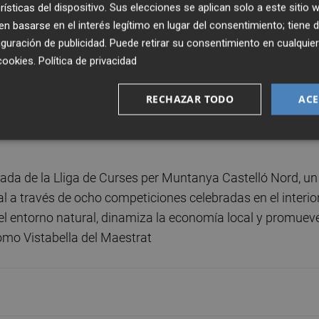
rísticas del dispositivo. Sus elecciones se aplican solo a este sitio
 basarse en el interés legítimo en lugar del consentimiento; tiene 
guración de publicidad
. Puede retirar su consentimiento en cualqu
trail local. La carrera forma parte del calendario
cookies
.
Política de privacidad
sociation (WMRA), donde comparte espacio con citas tan
nc o K42 Patagonia. Un hito que permite a la prueba
RECHAZAR TODO
ACE
aer a corredores de alto nivel procedentes de diferentes
rada de la Lliga de Curses per Muntanya Castelló Nord, un
ral a través de ocho competiciones celebradas en el interio
r el entorno natural, dinamiza la economía local y promuev
omo Vistabella del Maestrat