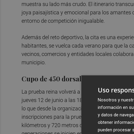
muestra su lado más crudo. El itinerario transc
joya paisajística y emocional para los amantes de
entorno de competición inigualable.
Además del reto deportivo, la cita es una experi
habitantes, se vuelca cada verano para que la 
vecinos, comercios y entidades locales colabora
municipio.
Cupo de 450 dorsales
Uso respons
La prueba reina volverá a contar con un cupo li
jueves 12 de junio a las 18:30h. Se espera una 
Nosotros y nuestr
información en su 
lo que desde la organización se recomienda esta
y datos de navega
inscripciones para la prueba juvenil, dirigida a c
obtener informació
kilómetros y 720 metros de desnivel positivo, o
pueden procesar su
generaciones se inicien en este tipo de eventos